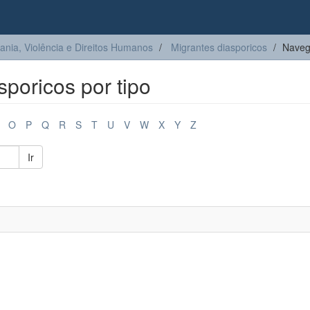
ia, Violência e Direitos Humanos
Migrantes diasporicos
Naveg
poricos por tipo
O
P
Q
R
S
T
U
V
W
X
Y
Z
Ir