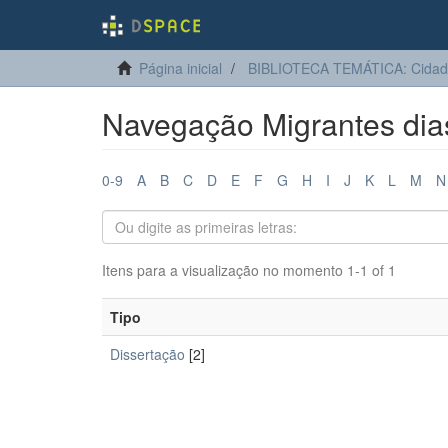
Página inicial
BIBLIOTECA TEMÁTICA: Cidadan
Navegação Migrantes dias
0-9
A
B
C
D
E
F
G
H
I
J
K
L
M
N
Itens para a visualização no momento 1-1 of 1
Tipo
Dissertação
[2]