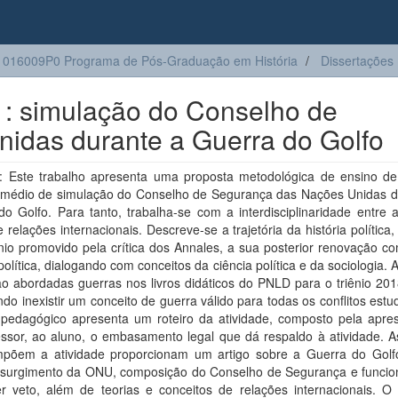
016009P0 Programa de Pós-Graduação em História
Dissertações
 : simulação do Conselho de
idas durante a Guerra do Golfo
 Este trabalho apresenta uma proposta metodológica de ensino de 
ermédio de simulação do Conselho de Segurança das Nações Unidas d
o Golfo. Para tanto, trabalha-se com a interdisciplinaridade entre a
 e relações internacionais. Descreve-se a trajetória da história política
nio promovido pela crítica dos Annales, a sua posterior renovação c
 política, dialogando com conceitos da ciência política e da sociologia. 
o abordadas guerras nos livros didáticos do PNLD para o triênio 201
do inexistir um conceito de guerra válido para todas os conflitos est
 pedagógico apresenta um roteiro da atividade, composto pela apre
essor, ao aluno, o embasamento legal que dá respaldo à atividade. A
põem a atividade proporcionam um artigo sobre a Guerra do Golfo
 surgimento da ONU, composição do Conselho de Segurança e funci
r veto, além de teorias e conceitos de relações internacionais. O p