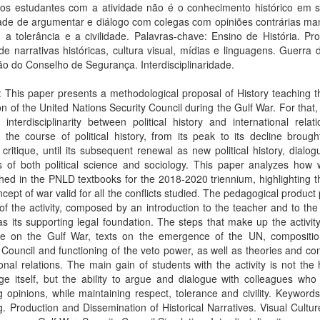
os estudantes com a atividade não é o conhecimento histórico em s
ade de argumentar e diálogo com colegas com opiniões contrárias ma
, a tolerância e a civilidade. Palavras-chave: Ensino de História. P
de narrativas históricas, cultura visual, mídias e linguagens. Guerra 
o do Conselho de Segurança. Interdisciplinaridade.
: This paper presents a methodological proposal of History teaching 
on of the United Nations Security Council during the Gulf War. For that
 interdisciplinarity between political history and international rela
 the course of political history, from its peak to its decline broug
critique, until its subsequent renewal as new political history, dialog
s of both political science and sociology. This paper analyzes how 
ed in the PNLD textbooks for the 2018-2020 triennium, highlighting t
ncept of war valid for all the conflicts studied. The pedagogical product
 of the activity, composed by an introduction to the teacher and to the
as its supporting legal foundation. The steps that make up the activit
cle on the Gulf War, texts on the emergence of the UN, compositio
 Council and functioning of the veto power, as well as theories and co
ional relations. The main gain of students with the activity is not the h
e itself, but the ability to argue and dialogue with colleagues who
g opinions, while maintaining respect, tolerance and civility. Keywords
. Production and Dissemination of Historical Narratives. Visual Cultu