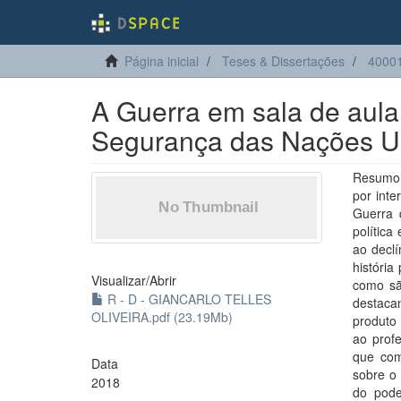
Página inicial
Teses & Dissertações
40001
A Guerra em sala de aula
Segurança das Nações Un
Resumo:
por int
Guerra d
política
ao declí
história
Visualizar/
Abrir
como sã
R - D - GIANCARLO TELLES
destacan
OLIVEIRA.pdf (23.19Mb)
produto
ao prof
que com
Data
sobre o
2018
do pode