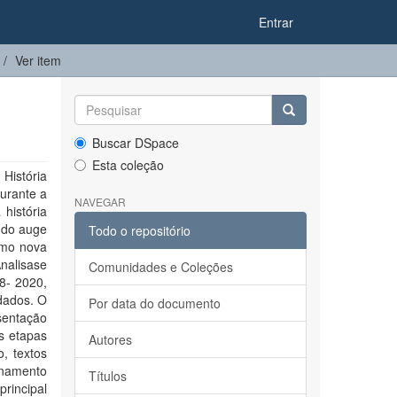
Entrar
Ver item
Buscar DSpace
Esta coleção
História
urante a
NAVEGAR
 história
, do auge
Todo o repositório
omo nova
Analisase
Comunidades e Coleções
8- 2020,
udados. O
Por data do documento
sentação
s etapas
Autores
, textos
onamento
Títulos
rincipal