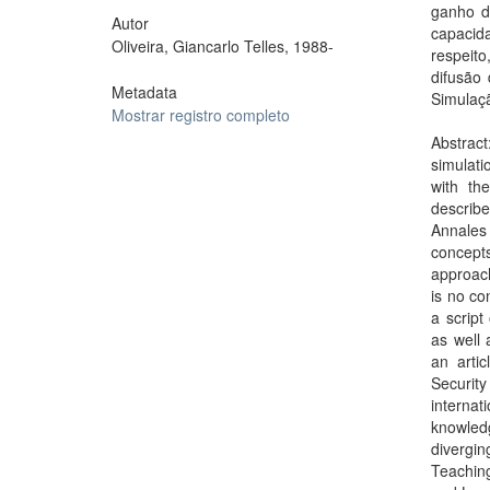
ganho d
Autor
capacid
Oliveira, Giancarlo Telles, 1988-
respeito
difusão 
Metadata
Simulaçã
Mostrar registro completo
Abstract
simulati
with the
describe
Annales 
concept
approach
is no co
a script
as well 
an arti
Security
internat
knowledg
divergin
Teaching