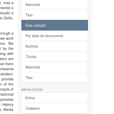
i, mas a
Assuntos
ntendo o
rodução e
Tipo
do Golfo.
Esta coleção
through a
Por data do documento
, we work
tions. We
Autores
ht by the
uing with
Títulos
wars are
hat there
Assuntos
 presents
 student,
Tipo
y provide
n of the
ncepts of
MINHA CONTA
istorical
Entrar
 possess
: History
Cadastro
re, Media