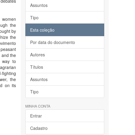
 debates
Assuntos
Tipo
nt women
ough the
Esta coleção
rought by
hize the
Por data do documento
ovimento
r peasant
Autores
e and the
a way to
Títulos
agrarian
fighting
wer, the
Assuntos
d on its
Tipo
MINHA CONTA
Entrar
Cadastro