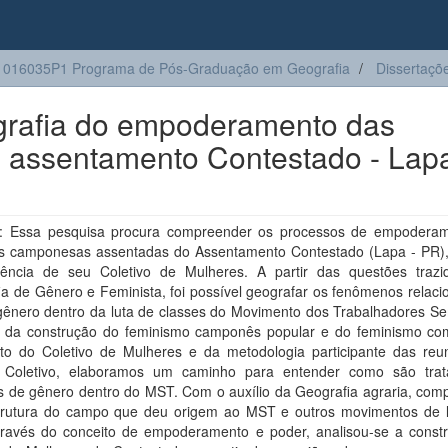
1016035P1 Programa de Pós-Graduação em Geografia
Dissertaçõ
eografia do empoderamento das
 assentamento Contestado - Lap
 Essa pesquisa procura compreender os processos de empodera
s camponesas assentadas do Assentamento Contestado (Lapa - PR),
tência de seu Coletivo de Mulheres. A partir das questões trazi
a de Gênero e Feminista, foi possível geografar os fenômenos relaci
 gênero dentro da luta de classes do Movimento dos Trabalhadores Se
o da construção do feminismo camponês popular e do feminismo com
to do Coletivo de Mulheres e da metodologia participante das reu
o Coletivo, elaboramos um caminho para entender como são tra
s de gênero dentro do MST. Com o auxílio da Geografia agraria, com
trutura do campo que deu origem ao MST e outros movimentos de l
Através do conceito de empoderamento e poder, analisou-se a const