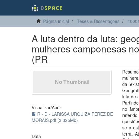
Página inicial
Teses & Dissertações
4000
A luta dentro da luta: g
mulheres camponesas no
(PR
Resumo:
mulhere
da exis
Geografi
luta de
Partind
Visualizar/
Abrir
no âmbi
R - D - LARISSA URQUIZA PEREZ DE
referid
MORAIS.pdf (3.325Mb)
questõe
se a es
terra. 
Data