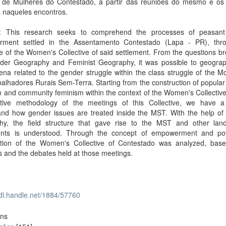
o de Mulheres do Contestado, a partir das reuniões do mesmo e os
s naqueles encontros.
t: This research seeks to comprehend the processes of peasa
ment settled in the Assentamento Contestado (Lapa - PR), thr
e of the Women's Collective of said settlement. From the questions b
der Geography and Feminist Geography, it was possible to geograp
a related to the gender struggle within the class struggle of the M
alhadores Rurais Sem-Terra. Starting from the construction of popula
 and community feminism within the context of the Women's Collectiv
pative methodology of the meetings of this Collective, we have 
and how gender issues are treated inside the MST. With the help of 
hy, the field structure that gave rise to the MST and other land-
ts is understood. Through the concept of empowerment and po
ction of the Women's Collective of Contestado was analyzed, base
 and the debates held at those meetings.
hdl.handle.net/1884/57760
ons