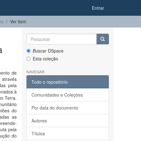
Entrar
es
Ver item
a
Buscar DSpace
Esta coleção
NAVEGAR
mento de
 através
Todo o repositório
das pela
onados à
Comunidades e Coleções
m Terra.
unitário
Por data do documento
niões do
tadas as
Autores
preende-
uta pela
Títulos
rução do