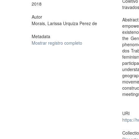
Coletiv
2018
travado
Autor
Abstrac
Morais, Larissa Urquiza Perez de
empower
existenc
Metadata
the Gen
Mostrar registro completo
phenomen
dos Trab
feminism
partici
underst
geograp
movemen
constru
meetings
URI
https://
Collecti