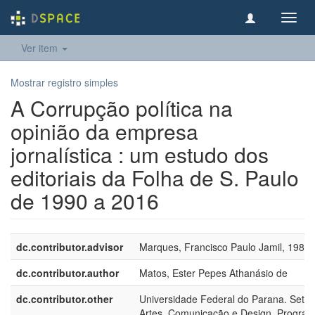
Toggl
navig
Ver item
Mostrar registro simples
A Corrupção política na
opinião da empresa
jornalística : um estudo dos
editoriais da Folha de S. Paulo
de 1990 a 2016
dc.contributor.advisor
Marques, Francisco Paulo Jamil, 1980-
dc.contributor.author
Matos, Ester Pepes Athanásio de
dc.contributor.other
Universidade Federal do Parana. Setor
Artes, Comunicação e Design. Progra