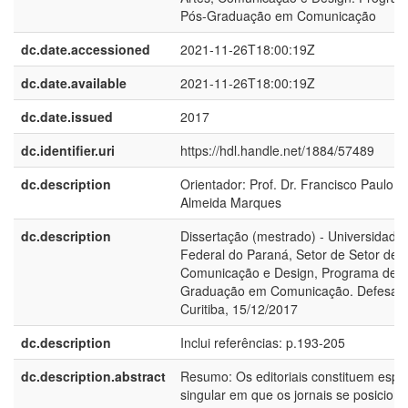
Pós-Graduação em Comunicação
dc.date.accessioned
2021-11-26T18:00:19Z
dc.date.available
2021-11-26T18:00:19Z
dc.date.issued
2017
dc.identifier.uri
https://hdl.handle.net/1884/57489
dc.description
Orientador: Prof. Dr. Francisco Paulo J
Almeida Marques
dc.description
Dissertação (mestrado) - Universidade
Federal do Paraná, Setor de Setor de A
Comunicação e Design, Programa de P
Graduação em Comunicação. Defesa :
Curitiba, 15/12/2017
dc.description
Inclui referências: p.193-205
dc.description.abstract
Resumo: Os editoriais constituem espa
singular em que os jornais se posicion