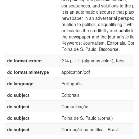
consequences, and solutions to the pr
It is an automatic discourse that places
newspaper in an adversarial perspectiv
relation to politics, disqualifying it while
articulates the credibility and public im
the newspaper and the journalistic field i
Keywords: Journalism. Editorials. Corru
Folha de S. Paulo. Discourse.
dc.format.extent
214 p. : il. (algumas color.), tabs.
dc.format.mimetype
application/pdf
dc.language
Português
dc.subject
Editoriais
dc.subject
Comunicação
dc.subject
Folha de S. Paulo (Jornal)
dc.subject
Corrupção na política - Brasil