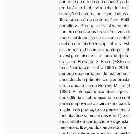
por meio de um código específico de
produção textual, evidenciando, assim,
condição de atores políticos. Todavia, 
literatura na área de Jornalismo Polític
permite verificar que é relativamente b
número de estudos brasileiros voltados
análise sistemática do discurso político
contido em tais textos opinativos. Esta
dissertação, de cunho quanti-qualitativo
investiga o discurso editorial do jornal
brasileiro Folha de S. Paulo (FSP) ace
tema "corrupção" entre 1990 e 2016 -
período que corresponde aos primeiro
anos desde a primeira eleição presiden
direta após o fim do Regime Militar (19
1985). A intenção é examinar o percur
dos editoriais sobre esse tema e contri
para compreensão acerca de quais fat
incidem na produção do gênero editoria
três hipóteses, resumidas em: 1) o dis
de combate à corrupção e exigência d
responsabilização dos envolvidos é
predominante e se acentuou à medida