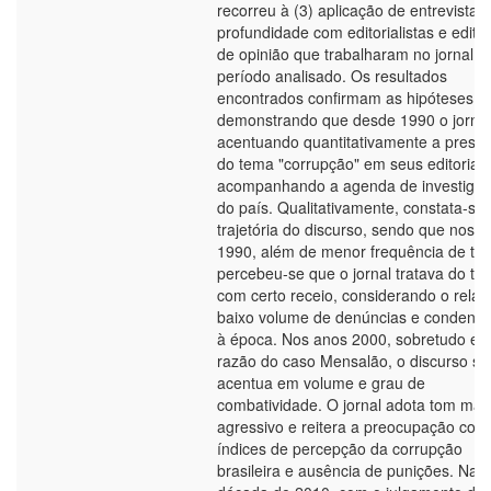
recorreu à (3) aplicação de entrevistas
profundidade com editorialistas e edito
de opinião que trabalharam no jornal n
período analisado. Os resultados
encontrados confirmam as hipóteses,
demonstrando que desde 1990 o jorna
acentuando quantitativamente a prese
do tema "corrupção" em seus editoriais
acompanhando a agenda de investiga
do país. Qualitativamente, constata-se 
trajetória do discurso, sendo que nos 
1990, além de menor frequência de tex
percebeu-se que o jornal tratava do te
com certo receio, considerando o relati
baixo volume de denúncias e condena
à época. Nos anos 2000, sobretudo e
razão do caso Mensalão, o discurso se
acentua em volume e grau de
combatividade. O jornal adota tom mai
agressivo e reitera a preocupação com 
índices de percepção da corrupção
brasileira e ausência de punições. Na