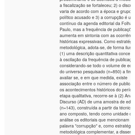
a fiscalização se fortaleceu; 2) o discur
varia de acordo com a época e grupo
político acusado e 3) a corrupção é u
contínuo da agenda editorial da Folha 
Paulo, mas a frequência de publicaçõe
aumenta em sintonia com as ocorrênci
históricas expressivas. Como estratégi
metodológica, adota-se, de forma ilustr
(1) uma descrição quantitativa concern
à oscilação da frequência de publicaçõ
considerando-se todo o volume de edito
do universo pesquisado (n=850) a fim 
avaliar se, e em que medida, existe
associação entre o número de publica
os acontecimentos históricos do períod
etapa qualitativa, recorre-se à (2) Anál
Discurso (AD) de uma amostra de edito
(n=143), construída a partir da técnica
ano composto, tendo como unidade de
análise os editoriais que mencionam a
palavra "corrupção" e, como estratégia
metodológica complementar, a dissert