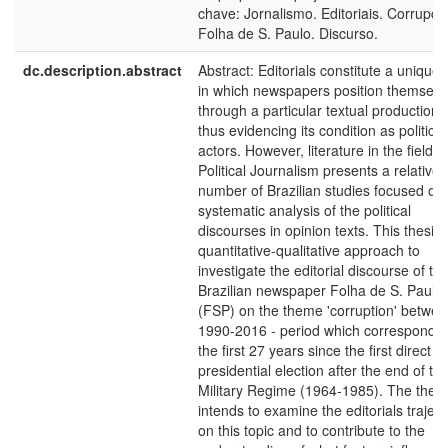
chave: Jornalismo. Editoriais. Corrupçã
Folha de S. Paulo. Discurso.
dc.description.abstract
Abstract: Editorials constitute a unique
in which newspapers position themselv
through a particular textual production 
thus evidencing its condition as political
actors. However, literature in the field o
Political Journalism presents a relativel
number of Brazilian studies focused on
systematic analysis of the political
discourses in opinion texts. This thesis
quantitative-qualitative approach to
investigate the editorial discourse of th
Brazilian newspaper Folha de S. Paulo
(FSP) on the theme 'corruption' betwe
1990-2016 - period which corresponds 
the first 27 years since the first direct
presidential election after the end of th
Military Regime (1964-1985). The thesi
intends to examine the editorials traject
on this topic and to contribute to the