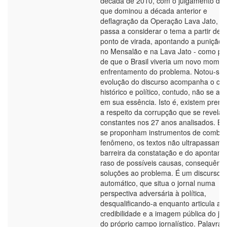
década de 2010, com o julgamento do
que dominou a década anterior e
deflagração da Operação Lava Jato, o 
passa a considerar o tema a partir de 
ponto de virada, apontando a punição -
no Mensalão e na Lava Jato - como pr
de que o Brasil viveria um novo momen
enfrentamento do problema. Notou-se 
evolução do discurso acompanha o con
histórico e político, contudo, não se alt
em sua essência. Isto é, existem premi
a respeito da corrupção que se revela
constantes nos 27 anos analisados. E
se proponham instrumentos de combat
fenômeno, os textos não ultrapassam 
barreira da constatação e do apontam
raso de possíveis causas, consequênci
soluções ao problema. É um discurso
automático, que situa o jornal numa
perspectiva adversária à política,
desqualificando-a enquanto articula a
credibilidade e a imagem pública do jor
do próprio campo jornalístico. Palavras