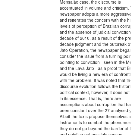
Mensalão case, the discourse is
accentuated in volume and criticism. T
newspaper adopts a more aggressive 
and reiterates the concern with the hig
levels of perception of Brazilian corrupt
and the absence of judicial conviction. I
decade of 2010, as a result of the prev
decade judgment and the outbreak of 
Jato Operation, the newspaper began t
consider the issue from a turning point,
pointing to conviction - seen in the Me
and the Lava Jato - as a proof that Braz
would be living a new era of confrontat
with the problem. It was noted that the
discourse evolution follows the historic
political context, however, it does not 
in its essence. That is, there are
assumptions about corruption that hav
been constant over the 27 analysed ye
Albeit the texts propose themselves as
instruments to combat the phenomeno
they do not go beyond the barrier of fin
and pointing out possible causes,