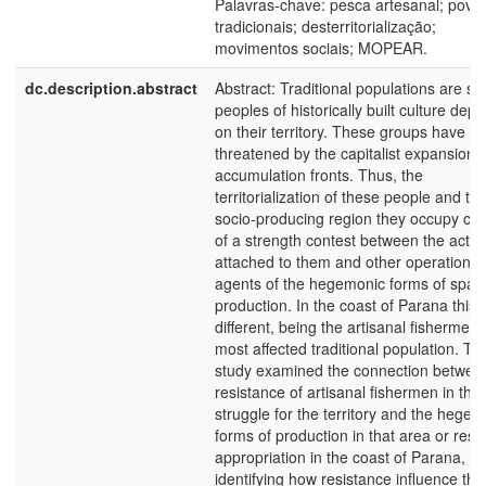
Palavras-chave: pesca artesanal; povo
tradicionais; desterritorialização;
movimentos sociais; MOPEAR.
dc.description.abstract
Abstract: Traditional populations are set
peoples of historically built culture dep
on their territory. These groups have b
threatened by the capitalist expansion 
accumulation fronts. Thus, the
territorialization of these people and th
socio-producing region they occupy con
of a strength contest between the actor
attached to them and other operational
agents of the hegemonic forms of spac
production. In the coast of Parana this i
different, being the artisanal fishermen 
most affected traditional population. Thi
study examined the connection betwee
resistance of artisanal fishermen in the
struggle for the territory and the hegem
forms of production in that area or res
appropriation in the coast of Parana,
identifying how resistance influence the