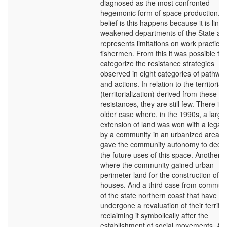
diagnosed as the most confronted
hegemonic form of space production. 
belief is this happens because it is linke
weakened departments of the State an
represents limitations on work practices
fishermen. From this it was possible to
categorize the resistance strategies
observed in eight categories of pathwa
and actions. In relation to the territorial
(territorialization) derived from these
resistances, they are still few. There is 
older case where, in the 1990s, a large
extension of land was won with a legal 
by a community in an urbanized area, 
gave the community autonomy to decid
the future uses of this space. Another 
where the community gained urban
perimeter land for the construction of th
houses. And a third case from communi
of the state northern coast that have
undergone a revaluation of their territor
reclaiming it symbolically after the
establishment of social movements. As 