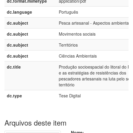
dc.format.mimetype
application/pdf
dc.language
Português
dc.subject
Pesca artesanal - Aspectos ambientais
dc.subject
Movimentos sociais
dc.subject
Territórios
dc.subject
Ciências Ambientais
dc.title
Produção socioespacial do litoral do P
e as estratégias de resistências dos
pescadores artesanais na luta pelo seu
território
dc.type
Tese Digital
Arquivos deste item
Nome: