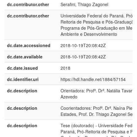
dc.contributor.other
Serafini, Thiago Zagonel
dc.contributor.other
Universidade Federal do Paraná. Pró-
Reitoria de Pesquisa e Pós-Graduação
Programa de Pós-Graduação em Meio
Ambiente e Desenvolvimento
dc.date.accessioned
2018-10-19T20:08:42Z
dc.date.available
2018-10-19T20:08:42Z
dc.date.issued
2018
dc.identifier.uri
https://hdl.handle.net/1884/57154
dc.description
Orientadora: Profª. Drª. Natália Tavare
Azevedo
dc.description
Coorientadores: Profª. Drª. Naína Pierri
Estades, Prof. Dr. Thiago Zagonel Seraf
dc.description
Tese (doutorado) - Universidade Feder
Paraná, Pró-Reitoria de Pesquisa e Pó