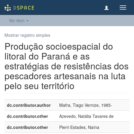
Toggl
navig
Ver item
Mostrar registro simples
Produção socioespacial do
litoral do Paraná e as
estratégias de resistências dos
pescadores artesanais na luta
pelo seu território
dc.contributor.author
Mafra, Tiago Vernize, 1985-
dc.contributor.other
Azevedo, Natália Tavares de
dc.contributor.other
Pierri Estades, Naína