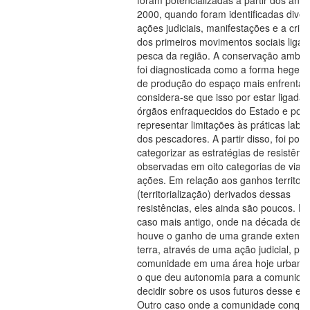
foram potencializadas a partir dos anos
2000, quando foram identificadas diver
ações judiciais, manifestações e a cria
dos primeiros movimentos sociais ligad
pesca da região. A conservação ambien
foi diagnosticada como a forma hegem
de produção do espaço mais enfrentad
considera-se que isso por estar ligada 
órgãos enfraquecidos do Estado e por
representar limitações às práticas labor
dos pescadores. A partir disso, foi poss
categorizar as estratégias de resistênci
observadas em oito categorias de vias 
ações. Em relação aos ganhos territori
(territorialização) derivados dessas
resistências, eles ainda são poucos. H
caso mais antigo, onde na década de 
houve o ganho de uma grande extensã
terra, através de uma ação judicial, po
comunidade em uma área hoje urbaniz
o que deu autonomia para a comunida
decidir sobre os usos futuros desse es
Outro caso onde a comunidade conqui