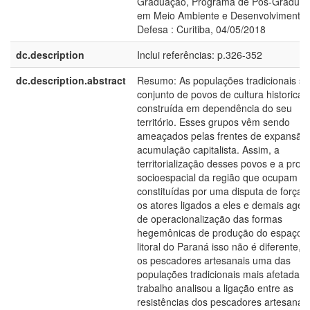
Graduação, Programa de Pós-Gradua
em Meio Ambiente e Desenvolvimento.
Defesa : Curitiba, 04/05/2018
dc.description
Inclui referências: p.326-352
dc.description.abstract
Resumo: As populações tradicionais s
conjunto de povos de cultura historica
construída em dependência do seu
território. Esses grupos vêm sendo
ameaçados pelas frentes de expansão
acumulação capitalista. Assim, a
territorialização desses povos e a pro
socioespacial da região que ocupam s
constituídas por uma disputa de forças
os atores ligados a eles e demais agen
de operacionalização das formas
hegemônicas de produção do espaço.
litoral do Paraná isso não é diferente, 
os pescadores artesanais uma das
populações tradicionais mais afetadas.
trabalho analisou a ligação entre as
resistências dos pescadores artesanai