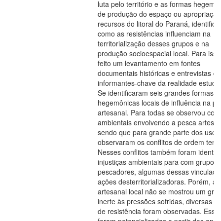
luta pelo território e as formas hegemô
de produção do espaço ou apropriação
recursos do litoral do Paraná, identific
como as resistências influenciam na
territorialização desses grupos e na
produção socioespacial local. Para isso,
feito um levantamento em fontes
documentais históricas e entrevistas c
informantes-chave da realidade estuda
Se identificaram seis grandes formas
hegemônicas locais de influência na p
artesanal. Para todas se observou confl
ambientais envolvendo a pesca artesan
sendo que para grande parte dos usos
observaram os conflitos de ordem territo
Nesses conflitos também foram identif
injustiças ambientais para com grupos 
pescadores, algumas dessas vinculada
ações desterritorializadoras. Porém, a
artesanal local não se mostrou um gru
inerte às pressões sofridas, diversas a
de resistência foram observadas. Essa