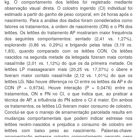
kg. O comportamento dos leitões foi registrado mediante
observação visual direta. O colostro ingerido (CI) individual foi
estimado a partir do ganho de peso corporal, em 24 horas após o
nascimento. Para a análise dos dados foram considerados como
fatores os tratamentos, a ordem de nascimento (ON) e o PN dos
leitões. Os leitões do tratamento AP mostraram maior frequência
dos seguintes comportamentos: sentado (2,41 vs. 1,27%),
explorando (0,86 vs. 0,29%) e brigando pelas tetas (3,19 vs.
1,83), quando comparado com os leitões CON. Os leitões
nascidos na segunda metade da leitegada fizeram mais contato
nasal/mãe (2,01 vs. 1,12%) do que os da primeira metade. Os
leitões LP massagearam mais (20,25 vs. 17,37%) o úbere e
tiveram maior contato nasal/mãe (2,12 vs. 1,01%) do que os
leitões LG. Não houve diferença no CI entre os leitões da AP e do
CON (P = 0,9734). Houve interação (P = 0,0476) entre os
tratamentos, ON e PN no CI, o que indica que, ao praticar a
técnica de AP, a influência do PN sobre o CI é maior. Em ambos
os tratamentos, os leitões LG tiveram maior consumo de colostro.
Conclui-se que o manejo de amamentação parcelada resulta em
mudanças comportamentais que podem indicar estresse nos
leitões recém-nascidos e prejudica o consumo de colostro em
leitões com baixo peso ao nascimento. Palavras-chave:
amamentação, estresse, colostro, comportamento, neonato, peso