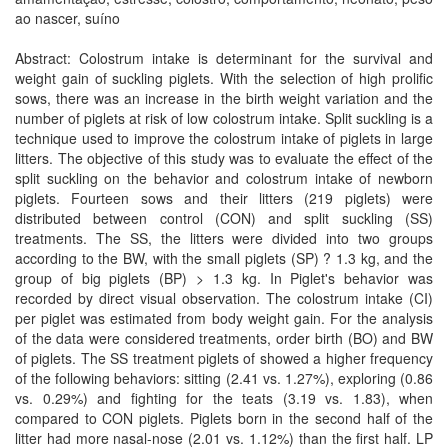
ao nascer, suíno
Abstract: Colostrum intake is determinant for the survival and
weight gain of suckling piglets. With the selection of high prolific
sows, there was an increase in the birth weight variation and the
number of piglets at risk of low colostrum intake. Split suckling is a
technique used to improve the colostrum intake of piglets in large
litters. The objective of this study was to evaluate the effect of the
split suckling on the behavior and colostrum intake of newborn
piglets. Fourteen sows and their litters (219 piglets) were
distributed between control (CON) and split suckling (SS)
treatments. The SS, the litters were divided into two groups
according to the BW, with the small piglets (SP) ? 1.3 kg, and the
group of big piglets (BP) > 1.3 kg. In Piglet's behavior was
recorded by direct visual observation. The colostrum intake (CI)
per piglet was estimated from body weight gain. For the analysis
of the data were considered treatments, order birth (BO) and BW
of piglets. The SS treatment piglets of showed a higher frequency
of the following behaviors: sitting (2.41 vs. 1.27%), exploring (0.86
vs. 0.29%) and fighting for the teats (3.19 vs. 1.83), when
compared to CON piglets. Piglets born in the second half of the
litter had more nasal-nose (2.01 vs. 1.12%) than the first half. LP