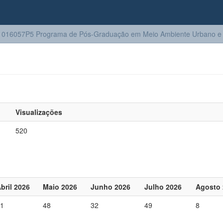
016057P5 Programa de Pós-Graduação em Meio Ambiente Urbano e I
Visualizações
520
bril 2026
Maio 2026
Junho 2026
Julho 2026
Agosto 
1
48
32
49
8