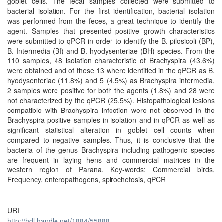
goblet cells. The fecal samples collected were submitted to
bacterial isolation. For the first identification, bacterial isolation
was performed from the feces, a great technique to identify the
agent. Samples that presented positive growth characteristics
were submitted to qPCR in order to identify the B. pilosicoli (BP),
B. Intermedia (BI) and B. hyodysenteriae (BH) species. From the
110 samples, 48 isolation characteristic of Brachyspira (43.6%)
were obtained and of these 13 where identified in the qPCR as B.
hyodysenteriae (11.8%) and 5 (4.5%) as Brachyspira intermedia,
2 samples were positive for both the agents (1.8%) and 28 were
not characterized by the qPCR (25.5%). Histopathological lesions
compatible with Brachyspira infection were not observed in the
Brachyspira positive samples in isolation and in qPCR as well as
significant statistical alteration in goblet cell counts when
compared to negative samples. Thus, it is conclusive that the
bacteria of the genus Brachyspira including pathogenic species
are frequent in laying hens and commercial matrices in the
western region of Parana. Key-words: Commercial birds,
Frequency, enteropathogens, spirochetosis, qPCR
URI
http://hdl.handle.net/1884/55888