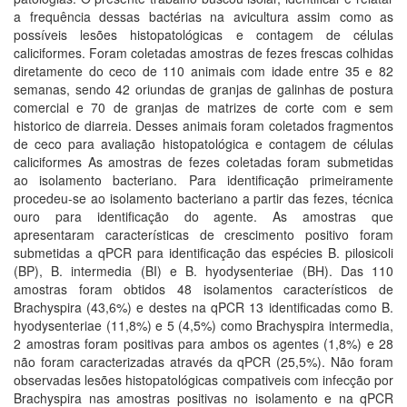
a frequência dessas bactérias na avicultura assim como as
possíveis lesões histopatológicas e contagem de células
caliciformes. Foram coletadas amostras de fezes frescas colhidas
diretamente do ceco de 110 animais com idade entre 35 e 82
semanas, sendo 42 oriundas de granjas de galinhas de postura
comercial e 70 de granjas de matrizes de corte com e sem
historico de diarreia. Desses animais foram coletados fragmentos
de ceco para avaliação histopatológica e contagem de células
caliciformes As amostras de fezes coletadas foram submetidas
ao isolamento bacteriano. Para identificação primeiramente
procedeu-se ao isolamento bacteriano a partir das fezes, técnica
ouro para identificação do agente. As amostras que
apresentaram características de crescimento positivo foram
submetidas a qPCR para identificação das espécies B. pilosicoli
(BP), B. intermedia (BI) e B. hyodysenteriae (BH). Das 110
amostras foram obtidos 48 isolamentos característicos de
Brachyspira (43,6%) e destes na qPCR 13 identificadas como B.
hyodysenteriae (11,8%) e 5 (4,5%) como Brachyspira intermedia,
2 amostras foram positivas para ambos os agentes (1,8%) e 28
não foram caracterizadas através da qPCR (25,5%). Não foram
observadas lesões histopatológicas compativeis com infecção por
Brachyspira nas amostras positivas no isolamento e na qPCR