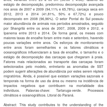
estágio de decomposição, predominou decomposição avançada
nos anos de 2007 e 2009 (94,11% e 65,78%), carcaça seca em
2012, 2013 e 2014 (41,81%, 50% e 67,72%) e pouco
decomposto em 2008 (96,96%). O setor Pontal do Sul possuiu
maior abundância de animais nos períodos amostrados, seguido
por Shangrilá entre os anos de 2007, 2008, 2009 e 2012, e
Ipanema entre 2013 e 2014. De forma geral, os meses com
maiores taxas de encalhe foram entre maio e setembro, havendo
poucas variações entre anos. Os esforços de monitoramento
entre anos foram semelhantes e os fatores climáticos e
oceanográficos influenciaram a taxa de encalhe, o tamanho e o
estágio de decomposição das carcaças que chegaram à praia.
Fatores mais relacionados ao transporte das carcaças foram
selecionados pelo modelo, entretanto as anomalias de SST
podem sugerir alterações de abundância por estes serem répteis
migratórios. Ainda, é possível que existam variações sazonais e
temporais na forma de uso da área ou mesmo na incidência de
impactos negativos que contribuem na mortalidade dos
indivíduos. Palavras-chave: Tartaruga-verde. Processos
climáticos e oceanográficos. Litoral do Paraná.
Abstract: This study contributes to the understanding of the