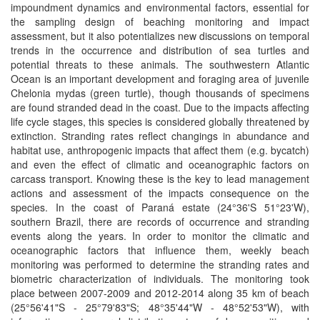
impoundment dynamics and environmental factors, essential for
the sampling design of beaching monitoring and impact
assessment, but it also potentializes new discussions on temporal
trends in the occurrence and distribution of sea turtles and
potential threats to these animals. The southwestern Atlantic
Ocean is an important development and foraging area of juvenile
Chelonia mydas (green turtle), though thousands of specimens
are found stranded dead in the coast. Due to the impacts affecting
life cycle stages, this species is considered globally threatened by
extinction. Stranding rates reflect changings in abundance and
habitat use, anthropogenic impacts that affect them (e.g. bycatch)
and even the effect of climatic and oceanographic factors on
carcass transport. Knowing these is the key to lead management
actions and assessment of the impacts consequence on the
species. In the coast of Paraná estate (24°36'S 51°23'W),
southern Brazil, there are records of occurrence and stranding
events along the years. In order to monitor the climatic and
oceanographic factors that influence them, weekly beach
monitoring was performed to determine the stranding rates and
biometric characterization of individuals. The monitoring took
place between 2007-2009 and 2012-2014 along 35 km of beach
(25°56'41"S - 25°79'83"S; 48°35'44"W - 48°52'53"W), with