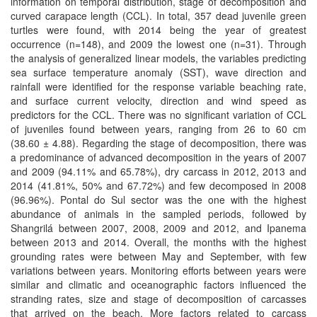
information on temporal distribution, stage of decomposition and
curved carapace length (CCL). In total, 357 dead juvenile green
turtles were found, with 2014 being the year of greatest
occurrence (n=148), and 2009 the lowest one (n=31). Through
the analysis of generalized linear models, the variables predicting
sea surface temperature anomaly (SST), wave direction and
rainfall were identified for the response variable beaching rate,
and surface current velocity, direction and wind speed as
predictors for the CCL. There was no significant variation of CCL
of juveniles found between years, ranging from 26 to 60 cm
(38.60 ± 4.88). Regarding the stage of decomposition, there was
a predominance of advanced decomposition in the years of 2007
and 2009 (94.11% and 65.78%), dry carcass in 2012, 2013 and
2014 (41.81%, 50% and 67.72%) and few decomposed in 2008
(96.96%). Pontal do Sul sector was the one with the highest
abundance of animals in the sampled periods, followed by
Shangrilá between 2007, 2008, 2009 and 2012, and Ipanema
between 2013 and 2014. Overall, the months with the highest
grounding rates were between May and September, with few
variations between years. Monitoring efforts between years were
similar and climatic and oceanographic factors influenced the
stranding rates, size and stage of decomposition of carcasses
that arrived on the beach. More factors related to carcass