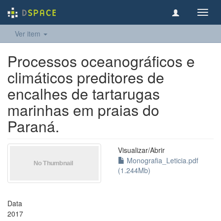
Toggl
navig
Ver item
Processos oceanográficos e
climáticos preditores de
encalhes de tartarugas
marinhas em praias do
Paraná.
Visualizar/
Abrir
Monografia_Leticia.pdf
(1.244Mb)
Data
2017