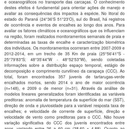
e oceanográficos no transporte das carcaças. O conhecimento
destes efeitos é fundamental para orientar ações de manejo e
avaliar as consequências dos impactos à espécie. No litoral do
estado do Paraná (24°36'S 51°23'O), sul do Brasil, há registros
de ocorrência e eventos de encalhes ao longo dos anos. Para
avaliar os fatores climáticos e oceanográficos que os influenciam
na região, foram realizados monitoramentos semanais de praia e
determinadas as taxas de encalhe e caracterização biométrica
dos indivíduos. Os monitoramentos ocorreram entre 2007-2009 e
2012-2014, em um trecho de 35 Km de praia (25°56'41"S -
25°79'83"S; 48°35'44"W - 48°52'53"W), sendo coletadas
informações sobre a distribuição espaço temporal, estágio de
decomposição e comprimento curvilíneo da carapaça (CCC). Ao
total, foram encontrados 357 juvenis de tartarugas-verde
encalhados mortos, sendo 2014 o ano de maior ocorrência
(n=148), e 2009 o de menor (n=31). Através da análise de
modelos lineares generalizados foram identificadas as variáveis
preditoras: anomalia de temperatura da superfície do mar (SST),
direção de onda e pluviosidade para a variável resposta taxa de
encalhes; e velocidade de corrente de superfície, direção e
velocidade de vento como preditoras para o CCC. Não houve
variação significativa do CCC dos juvenis encontrados entre
anos, variando entre 26 a 60 cm (38.60 ± 4.88). Quanto ao