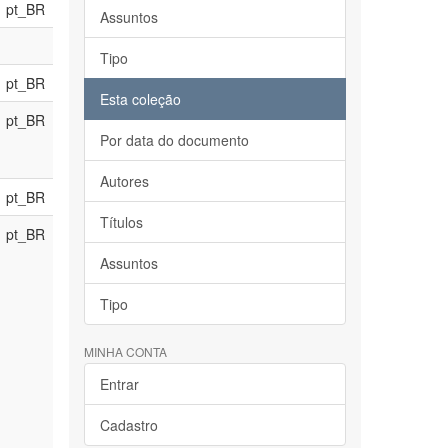
pt_BR
Assuntos
Tipo
pt_BR
Esta coleção
pt_BR
Por data do documento
Autores
pt_BR
Títulos
pt_BR
Assuntos
Tipo
MINHA CONTA
Entrar
Cadastro