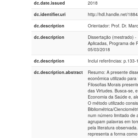
dc.date.issued
2018
dc.identifier.uri
http://hdl.handle.net/188
dc.description
Orientador: Prof. Dr. Mar
dc.description
Dissertação (mestrado) -
Aplicadas, Programa de 
05/03/2018
dc.description
Inclui referências: p.133-
dc.description.abstract
Resumo: A presente disser
econômica utilizado para t
Filosofias Morais present
das Virtudes. Busca-se, e
Economia da Saúde e, além
O método utilizado consi
Bibliométrica/Cienciométr
num número limitado de a
agrupam palavras em torn
pela literatura observad
representa a forma como 