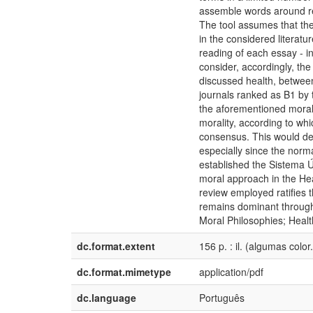
assemble words around rep
The tool assumes that the
in the considered literatu
reading of each essay - 
consider, accordingly, the
discussed health, betwee
journals ranked as B1 by 
the aforementioned moral 
morality, according to whi
consensus. This would def
especially since the norm
established the Sistema 
moral approach in the Heal
review employed ratifies t
remains dominant through 
Moral Philosophies; Heal
dc.format.extent
156 p. : il. (algumas color.
dc.format.mimetype
application/pdf
dc.language
Português