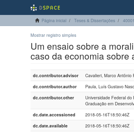
Página inicial
Teses & Dissertações
4000
Mostrar registro simples
Um ensaio sobre a moralid
caso da economia sobre a
dc.contributor.advisor
Cavalieri, Marco Antônio 
dc.contributor.author
Paula, Luís Gustavo Nas
dc.contributor.other
Universidade Federal do 
Graduação em Desenvol
dc.date.accessioned
2018-05-16T18:50:46Z
dc.date.available
2018-05-16T18:50:46Z