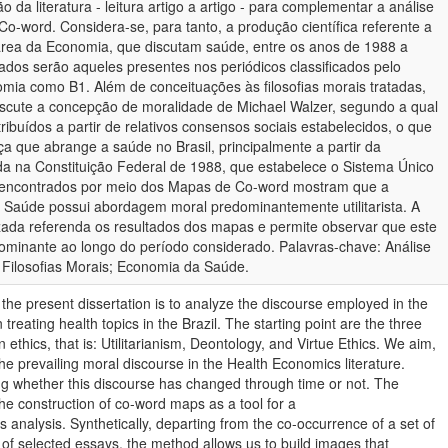
da literatura - leitura artigo a artigo - para complementar a análise
o-word. Considera-se, para tanto, a produção científica referente a
 área da Economia, que discutam saúde, entre os anos de 1988 a
ados serão aqueles presentes nos periódicos classificados pelo
omia como B1. Além de conceituações às filosofias morais tratadas,
scute a concepção de moralidade de Michael Walzer, segundo a qual
ribuídos a partir de relativos consensos sociais estabelecidos, o que
iça que abrange a saúde no Brasil, principalmente a partir da
a na Constituição Federal de 1988, que estabelece o Sistema Único
 encontrados por meio dos Mapas de Co-word mostram que a
a Saúde possui abordagem moral predominantemente utilitarista. A
lizada referenda os resultados dos mapas e permite observar que este
minante ao longo do período considerado. Palavras-chave: Análise
; Filosofias Morais; Economia da Saúde.
 the present dissertation is to analyze the discourse employed in the
treating health topics in the Brazil. The starting point are the three
 ethics, that is: Utilitarianism, Deontology, and Virtue Ethics. We aim,
 the prevailing moral discourse in the Health Economics literature.
ing whether this discourse has changed through time or not. The
he construction of co-word maps as a tool for a
s analysis. Synthetically, departing from the co-occurrence of a set of
 of selected essays, the method allows us to build images that