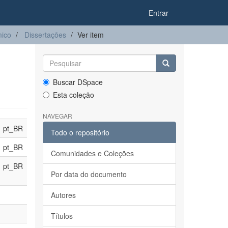
Entrar
ico
Dissertações
Ver item
Buscar DSpace
Esta coleção
NAVEGAR
pt_BR
Todo o repositório
pt_BR
Comunidades e Coleções
pt_BR
Por data do documento
Autores
Títulos