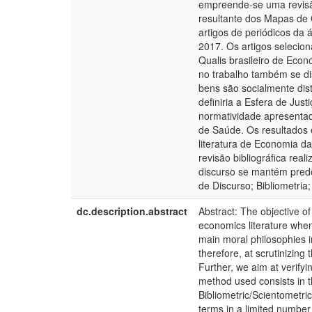
empreende-se uma revisão 
resultante dos Mapas de C
artigos de periódicos da
2017. Os artigos selecion
Qualis brasileiro de Econ
no trabalho também se di
bens são socialmente dist
definiria a Esfera de Just
normatividade apresentad
de Saúde. Os resultados
literatura de Economia d
revisão bibliográfica rea
discurso se mantém predo
de Discurso; Bibliometria
dc.description.abstract
Abstract: The objective of
economics literature when 
main moral philosophies in
therefore, at scrutinizing
Further, we aim at verify
method used consists in t
Bibliometric/Scientometric
terms in a limited number