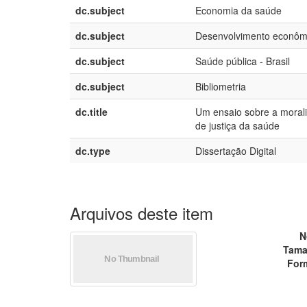
dc.subject
Economia da saúde
dc.subject
Desenvolvimento econôm
dc.subject
Saúde pública - Brasil
dc.subject
Bibliometria
dc.title
Um ensaio sobre a morali
de justiça da saúde
dc.type
Dissertação Digital
Arquivos deste item
N
Tama
For