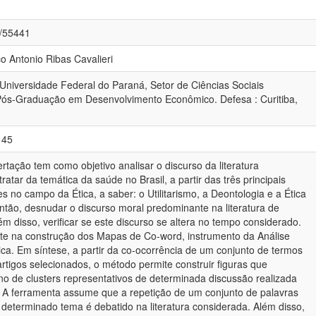
4/55441
co Antonio Ribas Cavalieri
 Universidade Federal do Paraná, Setor de Ciências Sociais
Pós-Graduação em Desenvolvimento Econômico. Defesa : Curitiba,
145
tação tem como objetivo analisar o discurso da literatura
ratar da temática da saúde no Brasil, a partir das três principais
es no campo da Ética, a saber: o Utilitarismo, a Deontologia e a Ética
ntão, desnudar o discurso moral predominante na literatura de
 disso, verificar se este discurso se altera no tempo considerado.
ste na construção dos Mapas de Co-word, instrumento da Análise
ica. Em síntese, a partir da co-ocorrência de um conjunto de termos
rtigos selecionados, o método permite construir figuras que
o de clusters representativos de determinada discussão realizada
a. A ferramenta assume que a repetição de um conjunto de palavras
determinado tema é debatido na literatura considerada. Além disso,