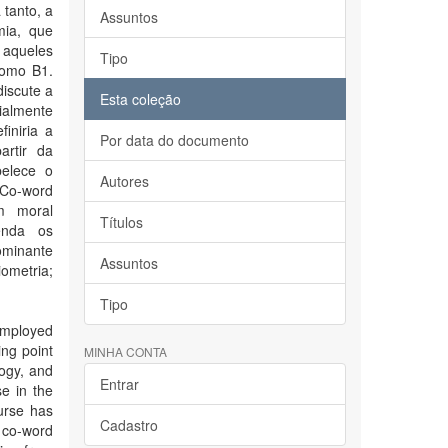
tanto, a
Assuntos
mia, que
 aqueles
Tipo
como B1.
discute a
Esta coleção
ialmente
finiria a
Por data do documento
artir da
belece o
Autores
 Co-word
m moral
Títulos
renda os
ominante
Assuntos
ometria;
Tipo
 employed
ing point
MINHA CONTA
logy, and
Entrar
se in the
ourse has
Cadastro
f co-word