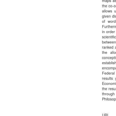
maps as 
the co-o
allows 
given di
of word
Furtherm
in order
scientif
between
ranked a
the afo
concepti
establi
encompas
Federal
results
Economic
the resu
through
Philosop
URI