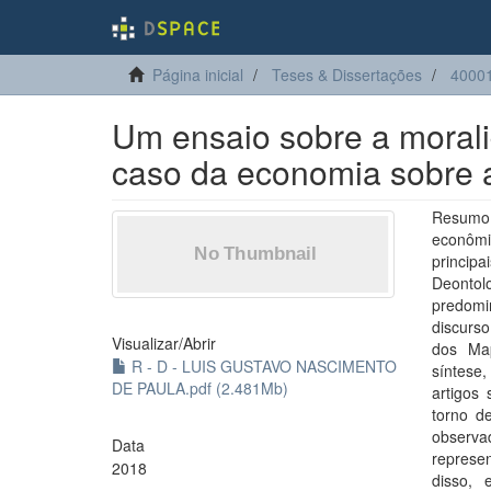
Página inicial
Teses & Dissertações
4000
Um ensaio sobre a moralid
caso da economia sobre a
Resumo:
econômi
principa
Deontol
predomi
discurs
Visualizar/
Abrir
dos Map
R - D - LUIS GUSTAVO NASCIMENTO
síntese
DE PAULA.pdf (2.481Mb)
artigos
torno de
observa
Data
represen
2018
disso, 