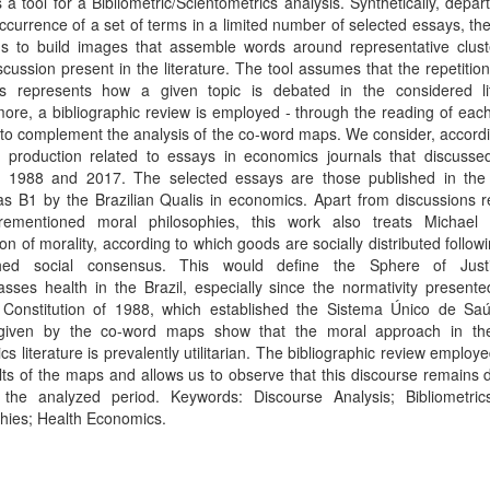
a tool for a Bibliometric/Scientometrics analysis. Synthetically, depar
ccurrence of a set of terms in a limited number of selected essays, t
us to build images that assemble words around representative clust
scussion present in the literature. The tool assumes that the repetition
s represents how a given topic is debated in the considered lit
ore, a bibliographic review is employed - through the reading of eac
 to complement the analysis of the co-word maps. We consider, accordi
ic production related to essays in economics journals that discusse
 1988 and 2017. The selected essays are those published in the 
s B1 by the Brazilian Qualis in economics. Apart from discussions r
rementioned moral philosophies, this work also treats Michael 
on of morality, according to which goods are socially distributed follo
shed social consensus. This would define the Sphere of Just
ses health in the Brazil, especially since the normativity presente
 Constitution of 1988, which established the Sistema Único de Sa
 given by the co-word maps show that the moral approach in th
s literature is prevalently utilitarian. The bibliographic review employed
lts of the maps and allows us to observe that this discourse remains
 the analyzed period. Keywords: Discourse Analysis; Bibliometric
hies; Health Economics.