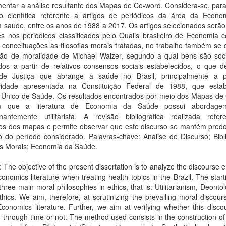
ntar a análise resultante dos Mapas de Co-word. Considera-se, para 
o científica referente a artigos de periódicos da área da Econo
 saúde, entre os anos de 1988 a 2017. Os artigos selecionados serão
es nos periódicos classificados pelo Qualis brasileiro de Economia 
conceituações às filosofias morais tratadas, no trabalho também se 
ão de moralidade de Michael Walzer, segundo a qual bens são soc
ídos a partir de relativos consensos sociais estabelecidos, o que de
de Justiça que abrange a saúde no Brasil, principalmente a p
vidade apresentada na Constituição Federal de 1988, que esta
 Único de Saúde. Os resultados encontrados por meio dos Mapas de
m que a literatura de Economia da Saúde possui abordage
nantemente utilitarista. A revisão bibliográfica realizada refe
dos dos mapas e permite observar que este discurso se mantém pred
 do período considerado. Palavras-chave: Análise de Discurso; Bibli
as Morais; Economia da Saúde.
: The objective of the present dissertation is to analyze the discourse
conomics literature when treating health topics in the Brazil. The start
three main moral philosophies in ethics, that is: Utilitarianism, Deonto
thics. We aim, therefore, at scrutinizing the prevailing moral discour
conomics literature. Further, we aim at verifying whether this disc
through time or not. The method used consists in the construction o