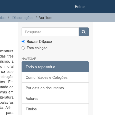
Entrar
ico
Dissertações
Ver item
Buscar DSpace
Esta coleção
teratura
das três
NAVEGAR
arismo, a
so moral
Todo o repositório
 se este
nstrução
Comunidades e Coleções
rica. Em
itado de
Por data do documento
avras em
iteratura
Autores
palavras
da. Além
Títulos
o - para