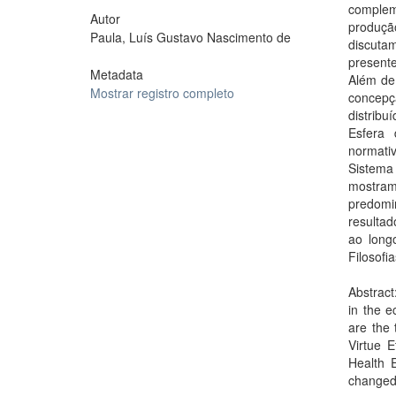
compleme
Autor
produçã
Paula, Luís Gustavo Nascimento de
discutam
present
Metadata
Além de 
Mostrar registro completo
concepç
distribu
Esfera 
normati
Sistema
mostra
predomi
resulta
ao longo
Filosofi
Abstract
in the e
are the 
Virtue E
Health E
changed 