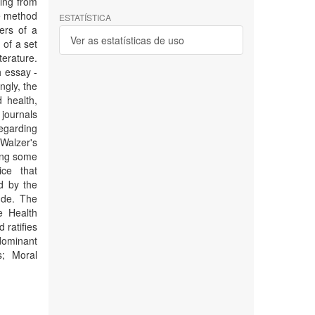
ting from
he method
ESTATÍSTICA
ers of a
Ver as estatísticas de uso
 of a set
erature.
h essay -
ngly, the
d health,
journals
egarding
Walzer's
wing some
ice that
d by the
úde. The
e Health
 ratifies
 dominant
s; Moral