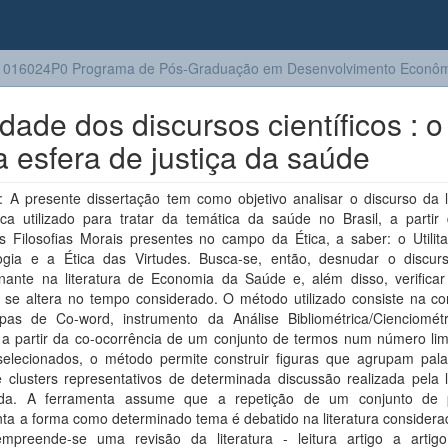
1016024P0 Programa de Pós-Graduação em Desenvolvimento Econôm
ade dos discursos científicos : o
 esfera de justiça da saúde
 A presente dissertação tem como objetivo analisar o discurso da li
ca utilizado para tratar da temática da saúde no Brasil, a partir 
is Filosofias Morais presentes no campo da Ética, a saber: o Utilit
ogia e a Ética das Virtudes. Busca-se, então, desnudar o discur
nante na literatura de Economia da Saúde e, além disso, verificar
o se altera no tempo considerado. O método utilizado consiste na co
as de Co-word, instrumento da Análise Bibliométrica/Cienciomét
, a partir da co-ocorrência de um conjunto de termos num número lim
 selecionados, o método permite construir figuras que agrupam pal
 clusters representativos de determinada discussão realizada pela l
da. A ferramenta assume que a repetição de um conjunto de 
ta a forma como determinado tema é debatido na literatura considera
empreende-se uma revisão da literatura - leitura artigo a artig