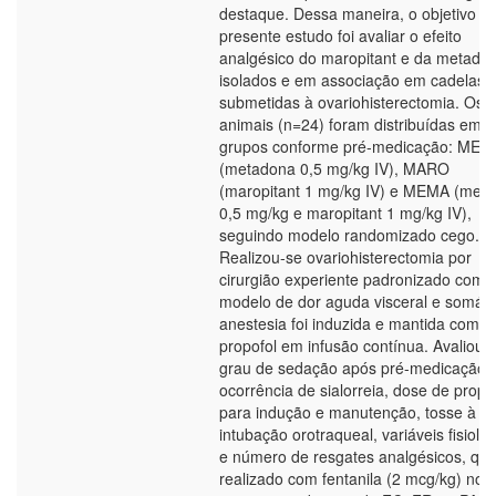
destaque. Dessa maneira, o objetivo d
presente estudo foi avaliar o efeito
analgésico do maropitant e da metado
isolados e em associação em cadelas
submetidas à ovariohisterectomia. Os
animais (n=24) foram distribuídas em t
grupos conforme pré-medicação: MET
(metadona 0,5 mg/kg IV), MARO
(maropitant 1 mg/kg IV) e MEMA (met
0,5 mg/kg e maropitant 1 mg/kg IV),
seguindo modelo randomizado cego.
Realizou-se ovariohisterectomia por
cirurgião experiente padronizado como
modelo de dor aguda visceral e somáti
anestesia foi induzida e mantida com
propofol em infusão contínua. Avaliou-
grau de sedação após pré-medicação,
ocorrência de sialorreia, dose de propo
para indução e manutenção, tosse à
intubação orotraqueal, variáveis fisioló
e número de resgates analgésicos, que
realizado com fentanila (2 mcg/kg) no