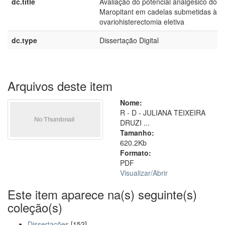
dc.title
Avaliação do potencial analgésico do
Maropitant em cadelas submetidas à
ovariohisterectomia eletiva
dc.type
Dissertação Digital
Arquivos deste item
Nome:
R - D - JULIANA TEIXEIRA
DRUZI ...
Tamanho:
620.2Kb
Formato:
PDF
Visualizar/
Abrir
Este item aparece na(s) seguinte(s)
coleção(s)
Dissertações
[152]