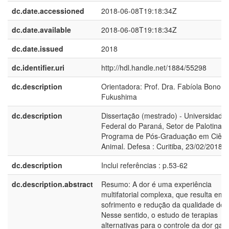
dc.date.accessioned
2018-06-08T19:18:34Z
dc.date.available
2018-06-08T19:18:34Z
dc.date.issued
2018
dc.identifier.uri
http://hdl.handle.net/1884/55298
dc.description
Orientadora: Prof. Dra. Fabíola Bono
Fukushima
dc.description
Dissertação (mestrado) - Universidade
Federal do Paraná, Setor de Palotina,
Programa de Pós-Graduação em Ciênc
Animal. Defesa : Curitiba, 23/02/2018
dc.description
Inclui referências : p.53-62
dc.description.abstract
Resumo: A dor é uma experiência
multifatorial complexa, que resulta em
sofrimento e redução da qualidade de v
Nesse sentido, o estudo de terapias
alternativas para o controle da dor gan