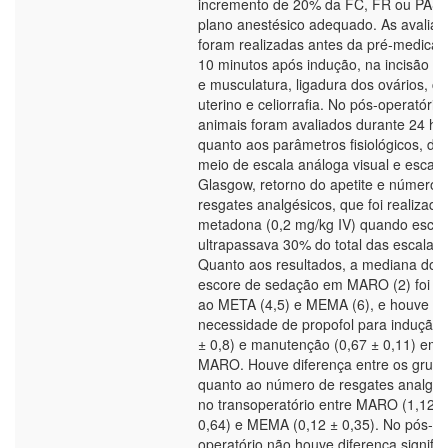
incremento de 20% da FC, FR ou PAS,
plano anestésico adequado. As avaliaç
foram realizadas antes da pré-medicaç
10 minutos após indução, na incisão de
e musculatura, ligadura dos ovários, c
uterino e celiorrafia. No pós-operatório
animais foram avaliados durante 24 ho
quanto aos parâmetros fisiológicos, dor
meio de escala análoga visual e escala
Glasgow, retorno do apetite e número 
resgates analgésicos, que foi realizad
metadona (0,2 mg/kg IV) quando esco
ultrapassava 30% do total das escalas.
Quanto aos resultados, a mediana do
escore de sedação em MARO (2) foi inf
ao META (4,5) e MEMA (6), e houve m
necessidade de propofol para indução 
± 0,8) e manutenção (0,67 ± 0,11) em
MARO. Houve diferença entre os grup
quanto ao número de resgates analgés
no transoperatório entre MARO (1,12 ±
0,64) e MEMA (0,12 ± 0,35). No pós-
operatório não houve diferença signific