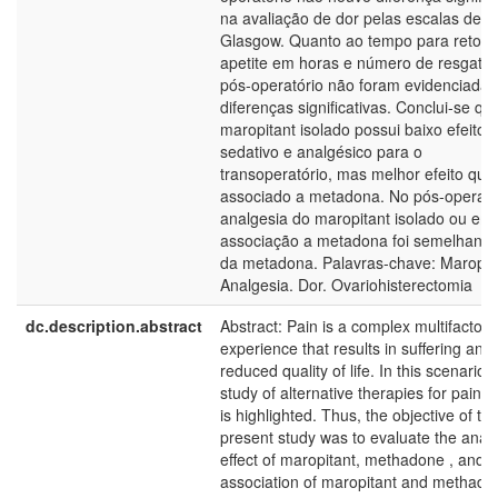
na avaliação de dor pelas escalas de 
Glasgow. Quanto ao tempo para retorn
apetite em horas e número de resgate
pós-operatório não foram evidenciadas
diferenças significativas. Conclui-se qu
maropitant isolado possui baixo efeito
sedativo e analgésico para o
transoperatório, mas melhor efeito qu
associado a metadona. No pós-operató
analgesia do maropitant isolado ou em
associação a metadona foi semelhante
da metadona. Palavras-chave: Maropita
Analgesia. Dor. Ovariohisterectomia
dc.description.abstract
Abstract: Pain is a complex multifactoria
experience that results in suffering and
reduced quality of life. In this scenario ,
study of alternative therapies for pain c
is highlighted. Thus, the objective of th
present study was to evaluate the anal
effect of maropitant, methadone , and t
association of maropitant and methado