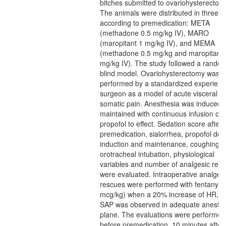
bitches submitted to ovariohysterectom
The animals were distributed in three 
according to premedication: META
(methadone 0.5 mg/kg IV), MARO
(maropitant 1 mg/kg IV), and MEMA
(methadone 0.5 mg/kg and maropitant 
mg/kg IV). The study followed a rando
blind model. Ovariohysterectomy was
performed by a standardized experien
surgeon as a model of acute visceral a
somatic pain. Anesthesia was induced 
maintained with continuous infusion of
propofol to effect. Sedation score after
premedication, sialorrhea, propofol dos
induction and maintenance, coughing t
orotracheal intubation, physiological
variables and number of analgesic res
were evaluated. Intraoperative analges
rescues were performed with fentanyl (
mcg/kg) when a 20% increase of HR, R
SAP was observed in adequate anesthe
plane. The evaluations were performed
before premedication, 10 minutes after