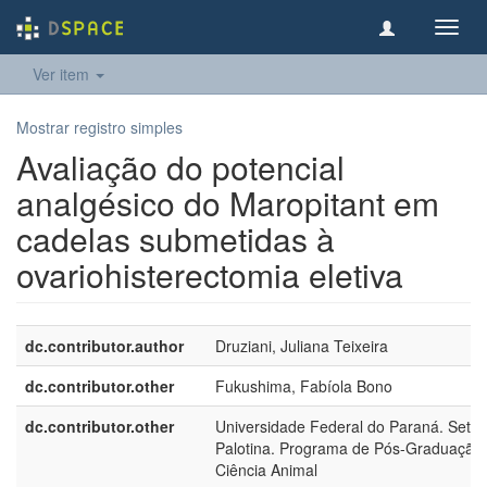
Toggl
navig
Ver item
Mostrar registro simples
Avaliação do potencial
analgésico do Maropitant em
cadelas submetidas à
ovariohisterectomia eletiva
dc.contributor.author
Druziani, Juliana Teixeira
dc.contributor.other
Fukushima, Fabíola Bono
dc.contributor.other
Universidade Federal do Paraná. Setor
Palotina. Programa de Pós-Graduação
Ciência Animal