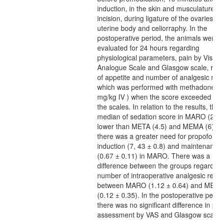
induction, in the skin and musculature
incision, during ligature of the ovaries 
uterine body and celiorraphy. In the
postoperative period, the animals were
evaluated for 24 hours regarding
physiological parameters, pain by Visua
Analogue Scale and Glasgow scale, ret
of appetite and number of analgesic re
which was performed with methadone (
mg/kg IV ) when the score exceeded 3
the scales. In relation to the results, the
median of sedation score in MARO (2.
lower than META (4.5) and MEMA (6), 
there was a greater need for propofol t
induction (7, 43 ± 0.8) and maintenanc
(0.67 ± 0.11) in MARO. There was a
difference between the groups regardin
number of intraoperative analgesic res
between MARO (1.12 ± 0.64) and ME
(0.12 ± 0.35). In the postoperative peri
there was no significant difference in pa
assessment by VAS and Glasgow scale