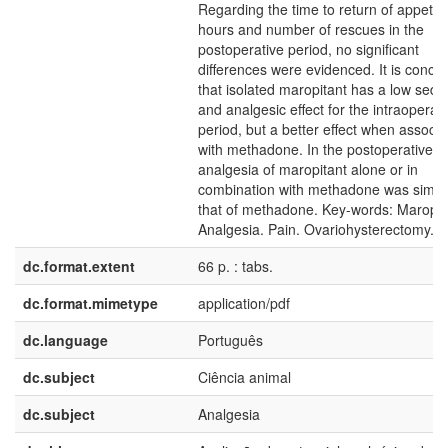
Regarding the time to return of appetite
hours and number of rescues in the
postoperative period, no significant
differences were evidenced. It is concl
that isolated maropitant has a low seda
and analgesic effect for the intraoperati
period, but a better effect when associ
with methadone. In the postoperative p
analgesia of maropitant alone or in
combination with methadone was simila
that of methadone. Key-words: Maropit
Analgesia. Pain. Ovariohysterectomy.
dc.format.extent
66 p. : tabs.
dc.format.mimetype
application/pdf
dc.language
Português
dc.subject
Ciência animal
dc.subject
Analgesia