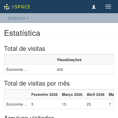
Toggl
navig
Estatística
Estatística
Total de visitas
Visualizações
Economia ...
402
Total de visitas por mês
Fevereiro 2026
Março 2026
Abril 2026
Maio
Economia ...
5
15
25
7
Arquivos visitados