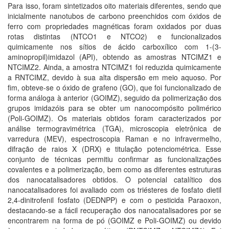
Para isso, foram sintetizados oito materiais diferentes, sendo que
inicialmente nanotubos de carbono preenchidos com óxidos de
ferro com propriedades magnéticas foram oxidados por duas
rotas distintas (NTCO1 e NTCO2) e funcionalizados
quimicamente nos sítios de ácido carboxílico com 1-(3-
aminopropil)imidazol (API), obtendo as amostras NTCIMZ1 e
NTCIMZ2. Ainda, a amostra NTCIMZ1 foi reduzida quimicamente
a RNTCIMZ, devido à sua alta dispersão em meio aquoso. Por
fim, obteve-se o óxido de grafeno (GO), que foi funcionalizado de
forma análoga à anterior (GOIMZ), seguido da polimerização dos
grupos imidazóis para se obter um nanocompósito polimérico
(Poli-GOIMZ). Os materiais obtidos foram caracterizados por
análise termogravimétrica (TGA), microscopia eletrônica de
varredura (MEV), espectroscopia Raman e no infravermelho,
difração de raios X (DRX) e titulação potenciométrica. Esse
conjunto de técnicas permitiu confirmar as funcionalizações
covalentes e a polimerização, bem como as diferentes estruturas
dos nanocatalisadores obtidos. O potencial catalítico dos
nanocatalisadores foi avaliado com os triésteres de fosfato dietil
2,4-dinitrofenil fosfato (DEDNPP) e com o pesticida Paraoxon,
destacando-se a fácil recuperação dos nanocatalisadores por se
encontrarem na forma de pó (GOIMZ e Poli-GOIMZ) ou devido