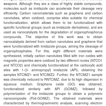
weapons. Although they are a class of highly stable compounds,
molecules such as imidazole can accelerate their cleavage very
efficiently. Carbon nanomaterials such as graphene and carbon
nanotubes, when oxidized, comprise sites suitable for chemical
functionalization, which allows them to be functionalized with
specific functional groups (such as imidazole derivatives), and are
used as nanocatalysts for the degradation of organophosphorus
compounds. The objective of this work was to obtain
nanocatalysts derived from carbon nanotubes and graphene that
were functionalized with imidazole groups, aiming the cleavage of
organophosphates. For this, eight different materials were
synthesized, initially carbon nanotubes filled with iron oxides with
magnetic properties were oxidized by two different routes (NTCO1
and NTCO2) and chemically functionalized at the carboxylic acid
sites with 1-(3- aminopropyl) imidazole (API), obtaining the
samples NTCIMZ1 and NTCIMZ2. Further, the NTCIMZ1 sample
was chemically reduced to RNTCIMZ, due to its high dispersion in
aqueous medium. Graphene oxide (GO) was obtained,
functionalized similarly with API (GOIMZ), followed by
polymerization of the imidazole groups to obtain a polymeric
nanocomposite (Poli-GOIMZ). The obtained materials were
characterized by thermogravimetric analysis, scanning electron