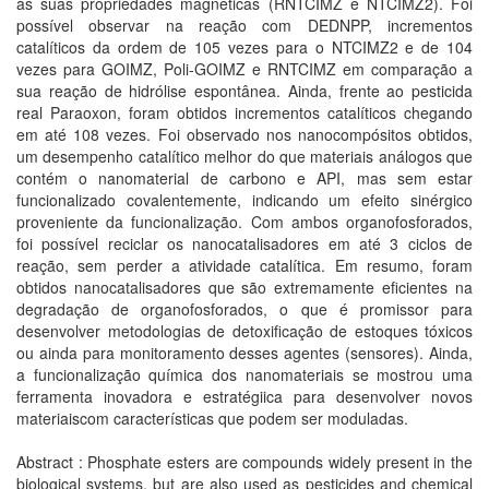
às suas propriedades magnéticas (RNTCIMZ e NTCIMZ2). Foi
possível observar na reação com DEDNPP, incrementos
catalíticos da ordem de 105 vezes para o NTCIMZ2 e de 104
vezes para GOIMZ, Poli-GOIMZ e RNTCIMZ em comparação a
sua reação de hidrólise espontânea. Ainda, frente ao pesticida
real Paraoxon, foram obtidos incrementos catalíticos chegando
em até 108 vezes. Foi observado nos nanocompósitos obtidos,
um desempenho catalítico melhor do que materiais análogos que
contém o nanomaterial de carbono e API, mas sem estar
funcionalizado covalentemente, indicando um efeito sinérgico
proveniente da funcionalização. Com ambos organofosforados,
foi possível reciclar os nanocatalisadores em até 3 ciclos de
reação, sem perder a atividade catalítica. Em resumo, foram
obtidos nanocatalisadores que são extremamente eficientes na
degradação de organofosforados, o que é promissor para
desenvolver metodologias de detoxificação de estoques tóxicos
ou ainda para monitoramento desses agentes (sensores). Ainda,
a funcionalização química dos nanomateriais se mostrou uma
ferramenta inovadora e estratégiica para desenvolver novos
materiaiscom características que podem ser moduladas.
Abstract : Phosphate esters are compounds widely present in the
biological systems, but are also used as pesticides and chemical