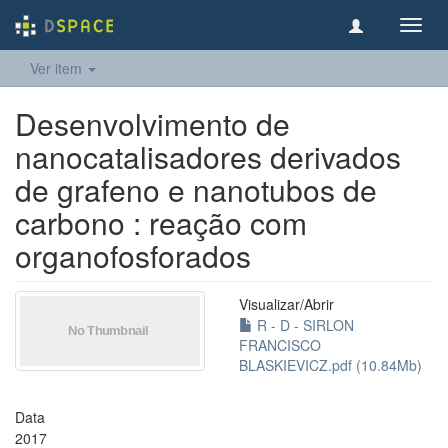
Toggl
navig
Ver item
Desenvolvimento de
nanocatalisadores derivados
de grafeno e nanotubos de
carbono : reação com
organofosforados
Visualizar/
Abrir
R - D - SIRLON
FRANCISCO
BLASKIEVICZ.pdf (10.84Mb)
Data
2017