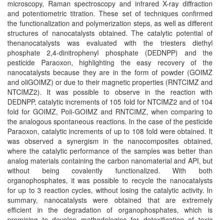
microscopy, Raman spectroscopy and infrared X-ray diffraction
and potentiometric titration. These set of techniques confirmed
the functionalization and polymerization steps, as well as different
structures of nanocatalysts obtained. The catalytic potential of
thenanocatalysts was evaluated with the triesters diethyl
phosphate 2,4-dinitrophenyl phosphate (DEDNPP) and the
pesticide Paraoxon, highlighting the easy recovery of the
nanocatalysts because they are in the form of powder (GOIMZ
and oliGOIMZ) or due to their magnetic properties (RNTCIMZ and
NTCIMZ2). It was possible to observe in the reaction with
DEDNPP, catalytic increments of 105 fold for NTCIMZ2 and of 104
fold for GOIMZ, Poli-GOIMZ and RNTCIMZ, when comparing to
the analogous spontaneous reactions. In the case of the pesticide
Paraoxon, catalytic increments of up to 108 fold were obtained. It
was observed a synergism in the nanocomposites obtained,
where the catalytic performance of the samples was better than
analog materials containing the carbon nanomaterial and API, but
without being covalently functionalized. With both
organophosphates, it was possible to recycle the nanocatalysts
for up to 3 reaction cycles, without losing the catalytic activity. In
summary, nanocatalysts were obtained that are extremely
efficient in the degradation of organophosphates, which is
promising to develop methodologies for detoxification of toxic