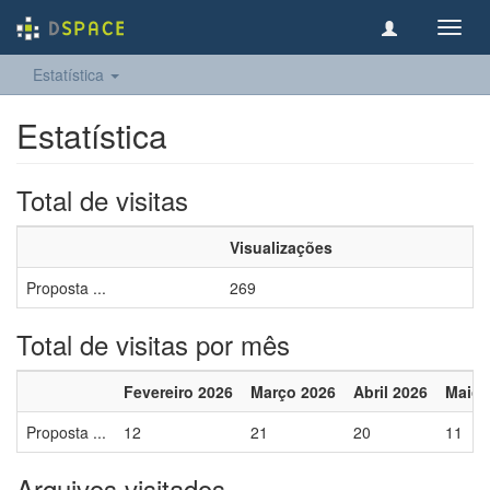
Toggl
navig
Estatística
Estatística
Total de visitas
Visualizações
Proposta ...
269
Total de visitas por mês
Fevereiro 2026
Março 2026
Abril 2026
Maio 
Proposta ...
12
21
20
11
Arquivos visitados