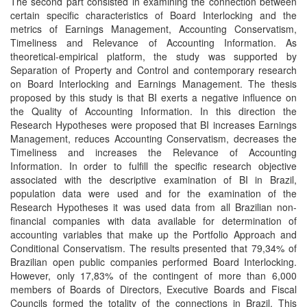
The second part consisted in examining the connection between
certain specific characteristics of Board Interlocking and the
metrics of Earnings Management, Accounting Conservatism,
Timeliness and Relevance of Accounting Information. As
theoretical-empirical platform, the study was supported by
Separation of Property and Control and contemporary research
on Board Interlocking and Earnings Management. The thesis
proposed by this study is that BI exerts a negative influence on
the Quality of Accounting Information. In this direction the
Research Hypotheses were proposed that BI increases Earnings
Management, reduces Accounting Conservatism, decreases the
Timeliness and increases the Relevance of Accounting
Information. In order to fulfill the specific research objective
associated with the descriptive examination of BI in Brazil,
population data were used and for the examination of the
Research Hypotheses it was used data from all Brazilian non-
financial companies with data available for determination of
accounting variables that make up the Portfolio Approach and
Conditional Conservatism. The results presented that 79,34% of
Brazilian open public companies performed Board Interlocking.
However, only 17,83% of the contingent of more than 6,000
members of Boards of Directors, Executive Boards and Fiscal
Councils formed the totality of the connections in Brazil. This