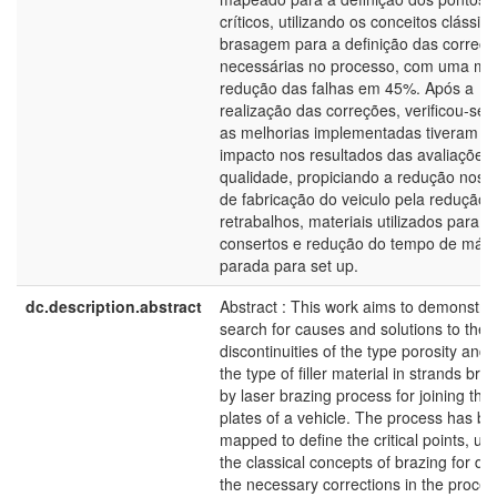
críticos, utilizando os conceitos clássic
brasagem para a definição das correç
necessárias no processo, com uma me
redução das falhas em 45%. Após a
realização das correções, verificou-se 
as melhorias implementadas tiveram fo
impacto nos resultados das avaliações
qualidade, propiciando a redução nos 
de fabricação do veiculo pela redução 
retrabalhos, materiais utilizados para o
consertos e redução do tempo de máq
parada para set up.
dc.description.abstract
Abstract : This work aims to demonstra
search for causes and solutions to the
discontinuities of the type porosity and 
the type of filler material in strands bra
by laser brazing process for joining the
plates of a vehicle. The process has b
mapped to define the critical points, us
the classical concepts of brazing for def
the necessary corrections in the proces