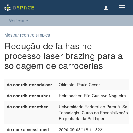
Toggl
navig
Ver item
Mostrar registro simples
Redução de falhas no
processo laser brazing para a
soldagem de carrocerias
dc.contributor.advisor
Okimoto, Paulo Cesar
dc.contributor.author
Heimbecher, Elio Gustavo Nogueira
dc.contributor.other
Universidade Federal do Paraná. Setor
Tecnologia. Curso de Especialização 
Engenharia da Soldagem
dc.date.accessioned
2020-09-03T18:11:32Z