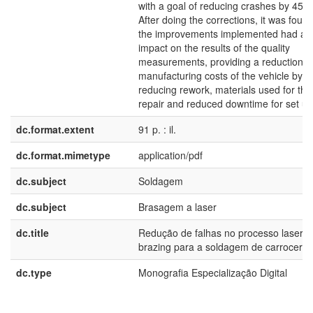
with a goal of reducing crashes by 45%
After doing the corrections, it was found
the improvements implemented had a s
impact on the results of the quality
measurements, providing a reduction i
manufacturing costs of the vehicle by
reducing rework, materials used for the
repair and reduced downtime for set up
dc.format.extent
91 p. : il.
dc.format.mimetype
application/pdf
dc.subject
Soldagem
dc.subject
Brasagem a laser
dc.title
Redução de falhas no processo laser
brazing para a soldagem de carroceria
dc.type
Monografia Especialização Digital