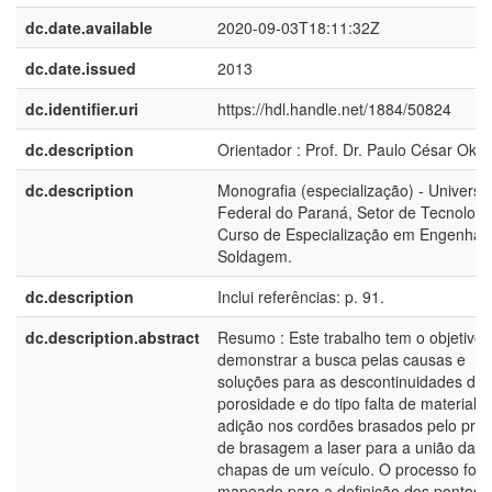
dc.date.available
2020-09-03T18:11:32Z
dc.date.issued
2013
dc.identifier.uri
https://hdl.handle.net/1884/50824
dc.description
Orientador : Prof. Dr. Paulo César Okim
dc.description
Monografia (especialização) - Universi
Federal do Paraná, Setor de Tecnologi
Curso de Especialização em Engenhari
Soldagem.
dc.description
Inclui referências: p. 91.
dc.description.abstract
Resumo : Este trabalho tem o objetivo 
demonstrar a busca pelas causas e
soluções para as descontinuidades do 
porosidade e do tipo falta de material d
adição nos cordões brasados pelo pro
de brasagem a laser para a união das
chapas de um veículo. O processo foi
mapeado para a definição dos pontos