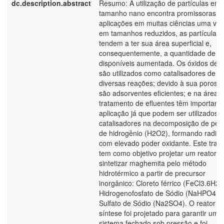
dc.description.abstract
Resumo: A utilização de partículas em
tamanho nano encontra promissoras
aplicações em muitas ciências uma vez
em tamanhos reduzidos, as partículas
tendem a ter sua área superficial e,
consequentemente, a quantidade de sít
disponíveis aumentada. Os óxidos de f
são utilizados como catalisadores de
diversas reações; devido à sua porosi
são adsorventes eficientes; e na área 
tratamento de efluentes têm important
aplicação já que podem ser utilizados
catalisadores na decomposição de per
de hidrogênio (H2O2), formando radica
com elevado poder oxidante. Este trab
tem como objetivo projetar um reator e
sintetizar maghemita pelo método
hidrotérmico a partir de precursor
inorgânico: Cloreto férrico (FeCl3.6H2O
Hidrogenofosfato de Sódio (NaHPO4.H
Sulfato de Sódio (Na2SO4). O reator p
síntese foi projetado para garantir um
sistema fechado sob pressão e foi