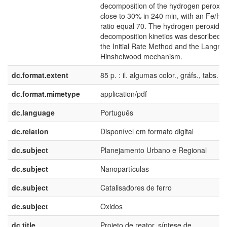
decomposition of the hydrogen peroxid
close to 30% in 240 min, with an Fe/H
ratio equal 70. The hydrogen peroxide
decomposition kinetics was described w
the Initial Rate Method and the Langmu
Hinshelwood mechanism.
dc.format.extent
85 p. : il. algumas color., gráfs., tabs.
dc.format.mimetype
application/pdf
dc.language
Português
dc.relation
Disponível em formato digital
dc.subject
Planejamento Urbano e Regional
dc.subject
Nanopartículas
dc.subject
Catalisadores de ferro
dc.subject
Oxidos
dc.title
Projeto de reator, síntese de