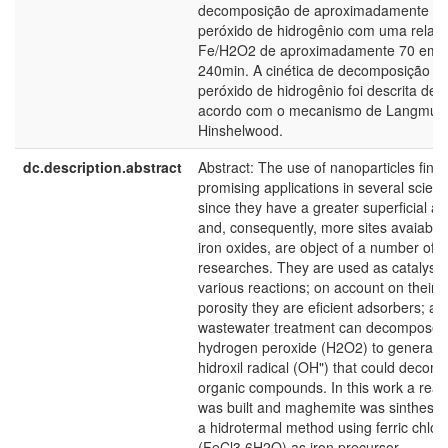
decomposição de aproximadamente 3
peróxido de hidrogênio com uma relaç
Fe/H2O2 de aproximadamente 70 em
240min. A cinética de decomposição d
peróxido de hidrogênio foi descrita de
acordo com o mecanismo de Langmuir
Hinshelwood.
dc.description.abstract
Abstract: The use of nanoparticles find
promising applications in several scien
since they have a greater superficial ar
and, consequently, more sites avaiable
iron oxides, are object of a number of
researches. They are used as catalysts
various reactions; on account on their
porosity they are eficient adsorbers; an
wastewater treatment can decompose
hydrogen peroxide (H2O2) to generate
hidroxil radical (OH") that could decom
organic compounds. In this work a reac
was built and maghemite was sinthesiz
a hidrotermal method using ferric chlor
(FeCl3.6H2O) as iron precursor,