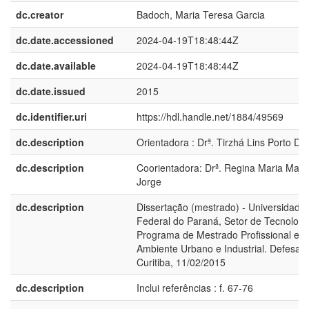
dc.creator
Badoch, Maria Teresa Garcia
dc.date.accessioned
2024-04-19T18:48:44Z
dc.date.available
2024-04-19T18:48:44Z
dc.date.issued
2015
dc.identifier.uri
https://hdl.handle.net/1884/49569
dc.description
Orientadora : Drª. Tirzhá Lins Porto Da
dc.description
Coorientadora: Drª. Regina Maria Mato
Jorge
dc.description
Dissertação (mestrado) - Universidade
Federal do Paraná, Setor de Tecnologi
Programa de Mestrado Profissional em
Ambiente Urbano e Industrial. Defesa:
Curitiba, 11/02/2015
dc.description
Inclui referências : f. 67-76