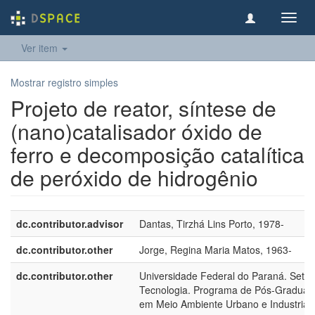
Toggl
navig
Ver item
Mostrar registro simples
Projeto de reator, síntese de
(nano)catalisador óxido de
ferro e decomposição catalítica
de peróxido de hidrogênio
dc.contributor.advisor
Dantas, Tirzhá Lins Porto, 1978-
dc.contributor.other
Jorge, Regina Maria Matos, 1963-
dc.contributor.other
Universidade Federal do Paraná. Setor
Tecnologia. Programa de Pós-Graduaç
em Meio Ambiente Urbano e Industrial