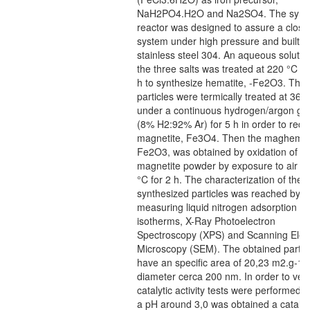
NaH2PO4.H2O and Na2SO4. The synth
reactor was designed to assure a close
system under high pressure and built w
stainless steel 304. An aqueous solutio
the three salts was treated at 220 °C fo
h to synthesize hematite, -Fe2O3. The
particles were termically treated at 360
under a continuous hydrogen/argon gas
(8% H2:92% Ar) for 5 h in order to redu
magnetite, Fe3O4. Then the maghemite
Fe2O3, was obtained by oxidation of
magnetite powder by exposure to air at
°C for 2 h. The characterization of the
synthesized particles was reached by
measuring liquid nitrogen adsorption
isotherms, X-Ray Photoelectron
Spectroscopy (XPS) and Scanning Elec
Microscopy (SEM). The obtained partic
have an specific area of 20,23 m2.g-1 
diameter cerca 200 nm. In order to veri
catalytic activity tests were performed. 
a pH around 3,0 was obtained a catalyt