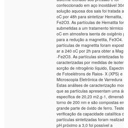
confeccionado em aço inoxidável 304.
solução aquosa dos sais foi tratada a 
oC por 48h para sintetizar Hematita, -
Fe2O3. As partículas de Hematita fora
submetidas a um tratamento térmico a
oC em atmosfera isenta de oxigênio po
para a redução a magnetita, Fe3O4. A
partículas de magnetita foram exposta
ar a 240 oC por 2h para obter a Maghe
-Fe2O3. As partículas sintetizadas for
caracterizadas por medidas de isoterm
sorção de nitrogênio líquido, Espectros
de Fotoelétrons de Raios- X (XPS) e
Microscopia Eletrônica de Varredura (
Estas análises de caracterização most
que as partículas apresentam uma áre
específica de 20,23 m2.g-1, dimensõe
torno de 200 nm e são compostas em
grande parte de óxido de ferro. Testes
verificação da capacidade catalítica da
partículas sintetizadas foram realizado
pH próximo a 3,0 foi possível a