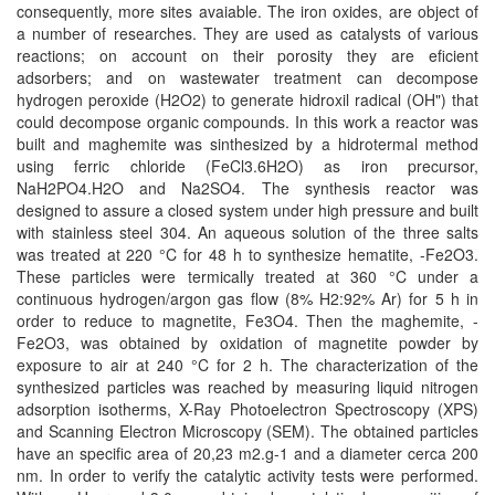
consequently, more sites avaiable. The iron oxides, are object of
a number of researches. They are used as catalysts of various
reactions; on account on their porosity they are eficient
adsorbers; and on wastewater treatment can decompose
hydrogen peroxide (H2O2) to generate hidroxil radical (OH") that
could decompose organic compounds. In this work a reactor was
built and maghemite was sinthesized by a hidrotermal method
using ferric chloride (FeCl3.6H2O) as iron precursor,
NaH2PO4.H2O and Na2SO4. The synthesis reactor was
designed to assure a closed system under high pressure and built
with stainless steel 304. An aqueous solution of the three salts
was treated at 220 °C for 48 h to synthesize hematite, -Fe2O3.
These particles were termically treated at 360 °C under a
continuous hydrogen/argon gas flow (8% H2:92% Ar) for 5 h in
order to reduce to magnetite, Fe3O4. Then the maghemite, -
Fe2O3, was obtained by oxidation of magnetite powder by
exposure to air at 240 °C for 2 h. The characterization of the
synthesized particles was reached by measuring liquid nitrogen
adsorption isotherms, X-Ray Photoelectron Spectroscopy (XPS)
and Scanning Electron Microscopy (SEM). The obtained particles
have an specific area of 20,23 m2.g-1 and a diameter cerca 200
nm. In order to verify the catalytic activity tests were performed.