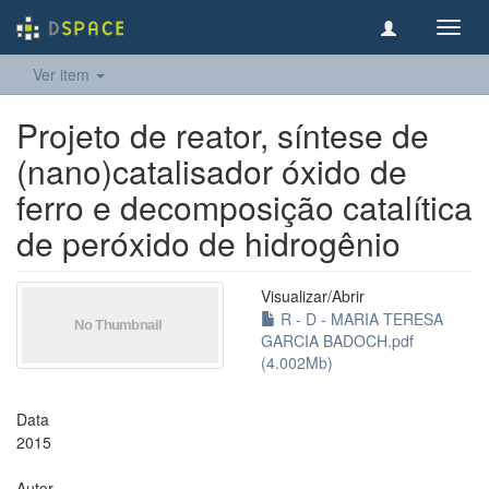
Toggl
navig
Ver item
Projeto de reator, síntese de
(nano)catalisador óxido de
ferro e decomposição catalítica
de peróxido de hidrogênio
Visualizar/
Abrir
R - D - MARIA TERESA
GARCIA BADOCH.pdf
(4.002Mb)
Data
2015
Autor