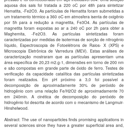
aquosa dos sais foi tratada a 220 oC por 48h para sintetizar
Hematita, -Fe2O3. As partículas de Hematita foram submetidas a
um tratamento térmico a 360 oC em atmosfera isenta de oxigênio
por 5h para a redução a magnetita, Fe3O4. As partículas de
magnetita foram expostas ao ar a 240 oC por 2h para obter a
Maghemita, -Fe2O3. As partículas sintetizadas foram
caracterizadas por medidas de isotermas de sorção de nitrogênio
líquido, Espectroscopia de Fotoelétrons de Raios- X (XPS) e
Microscopia Eletrônica de Varredura (MEV). Estas análises de
caracterização mostraram que as partículas apresentam uma
área específica de 20,23 m2.g-1, dimensões em torno de 200 nm
e são compostas em grande parte de óxido de ferro. Testes de
verificação da capacidade catalítica das partículas sintetizadas
foram realizados. Em pH próximo a 3,0 foi possível a
decomposição de aproximadamente 30% de peróxido de
hidrogênio com uma relação Fe/H2O2 de aproximadamente 70
em 240min. A cinética de decomposição do peróxido de
hidrogênio foi descrita de acordo com o mecanismo de Langmuir-
Hinshelwood.
Abstract: The use of nanoparticles finds promising applications in
several sciences since they have a greater superficial area and,