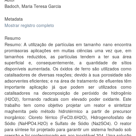
Badoch, Maria Teresa Garcia
Metadata
Mostrar registro completo
Resumo
Resumo: A utilização de partículas em tamanho nano encontra
promissoras aplicações em muitas ciências uma vez que, em
tamanhos reduzidos, as partículas tendem a ter sua área
superficial e, consequentemente, a quantidade de sítios
disponíveis aumentada. Os óxidos de ferro são utilizados como
catalisadores de diversas reações; devido à sua porosidade são
adsorventes eficientes; e na área de tratamento de efluentes têm
importante aplicação já que podem ser utilizados como
catalisadores na decomposição de peróxido de hidrogênio
(H2O2), formando radicais com elevado poder oxidante. Este
trabalho tem como objetivo projetar um reator e sintetizar
maghemita pelo método hidrotérmico a partir de precursor
inorgânico: Cloreto férrico (FeCl3.6H2O), Hidrogenofosfato de
Sódio (NaHPO4.H2O) e Sulfato de Sódio (Na2SO4). O reator
para síntese foi projetado para garantir um sistema fechado sob
pressão e foi confeccionado em aço inoxidável 304. Uma solução