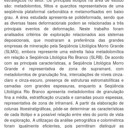
estratégicos no setor. Os principais litotipos na área de estudo
são: metadolomitos, filitos e quarzitos representativos de uma
seqüência plataformal carbonática e metamorfisados em baixo
grau. A área estudada apresenta-se polideformada, sendo que
as diversas fases deformacionais podem se relacionadas a três
principais eventos de deformação. Neste trabalho foram
analisados critérios de exploração relacionados aos sistemas
deposicionais, que mostraram a preferência das grandes
empresas de mineração pela Seqüência Litológica Morro Grande
(SLMG), embora represente uma estreita faixa metadolomítica
em relação a Seqüência Litológica Rio Branco (SLRB). De acordo
com as principais características, a Seqüência Litológica Morro
Grande é representativa de zona de supramaré, com
metadolomitos de granulação fina, intercalações de níveis cinza-
claro e cinza-escuro, presença de estruturas estromatolíticas e
camadas com grandes espessuras, enquanto a Seqüência
Litológica Rio Branco apresenta metadolomitos de granulação
fina a média, estratificação cruzada e camadas pouco espessas,
representativa de zona de inframaré. A partir da elaboração de
colunas litoestratigráficas, pôde-se determinar as características
de cada litotipo e a possível relação entre eles do ponto de vista
de exploração. A utilizaçao da análise petrográfica e colorimétrica
foram igualmente eficientes, pois permitiram distinguir as