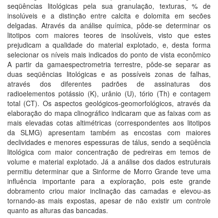
seqüências litológicas pela sua granulação, texturas, % de
insolúveis e a distinção entre calcita e dolomita em secões
delgadas. Através da análise química, pôde-se determinar os
litotipos com maiores teores de insolúveis, visto que estes
prejudicam a qualidade do material explotado, e, desta forma
selecionar os níveis mais indicados do ponto de vista econômico
A partir da gamaespectrometria terrestre, pôde-se separar as
duas seqüências litológicas e as possíveis zonas de falhas,
através dos diferentes padrões de assinaturas dos
radioelementos potássio (K), urânio (U), tório (Th) e contagem
total (CT). Os aspectos geológicos-geomorfológicos, através da
elaboração do mapa clinográfico indicaram que as faixas com as
mais elevadas cotas altimétricas (correspondentes aos litotipos
da SLMG) apresentam também as encostas com maiores
declividades e menores espessuras de tálus, sendo a seqüência
litológica com maior concentração de pedreiras em temos de
volume e material explotado. Já a análise dos dados estruturais
permitiu determinar que a Sinforme de Morro Grande teve uma
influência importante para a exploração, pois este grande
dobramento criou maior inclinação das camadas e elevou-as
tornando-as mais expostas, apesar de não existir um controle
quanto as alturas das bancadas.