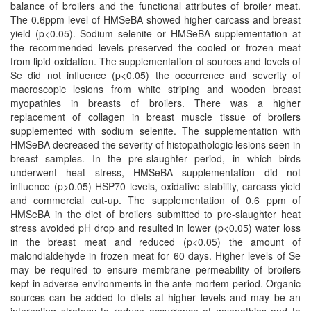
balance of broilers and the functional attributes of broiler meat.
The 0.6ppm level of HMSeBA showed higher carcass and breast
yield (p<0.05). Sodium selenite or HMSeBA supplementation at
the recommended levels preserved the cooled or frozen meat
from lipid oxidation. The supplementation of sources and levels of
Se did not influence (p<0.05) the occurrence and severity of
macroscopic lesions from white striping and wooden breast
myopathies in breasts of broilers. There was a higher
replacement of collagen in breast muscle tissue of broilers
supplemented with sodium selenite. The supplementation with
HMSeBA decreased the severity of histopathologic lesions seen in
breast samples. In the pre-slaughter period, in which birds
underwent heat stress, HMSeBA supplementation did not
influence (p>0.05) HSP70 levels, oxidative stability, carcass yield
and commercial cut-up. The supplementation of 0.6 ppm of
HMSeBA in the diet of broilers submitted to pre-slaughter heat
stress avoided pH drop and resulted in lower (p<0.05) water loss
in the breast meat and reduced (p<0.05) the amount of
malondialdehyde in frozen meat for 60 days. Higher levels of Se
may be required to ensure membrane permeability of broilers
kept in adverse environments in the ante-mortem period. Organic
sources can be added to diets at higher levels and may be an