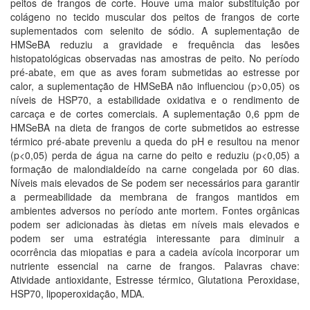
peitos de frangos de corte. Houve uma maior substituição por
colágeno no tecido muscular dos peitos de frangos de corte
suplementados com selenito de sódio. A suplementação de
HMSeBA reduziu a gravidade e frequência das lesões
histopatológicas observadas nas amostras de peito. No período
pré-abate, em que as aves foram submetidas ao estresse por
calor, a suplementação de HMSeBA não influenciou (p>0,05) os
níveis de HSP70, a estabilidade oxidativa e o rendimento de
carcaça e de cortes comerciais. A suplementação 0,6 ppm de
HMSeBA na dieta de frangos de corte submetidos ao estresse
térmico pré-abate preveniu a queda do pH e resultou na menor
(p<0,05) perda de água na carne do peito e reduziu (p<0,05) a
formação de malondialdeído na carne congelada por 60 dias.
Níveis mais elevados de Se podem ser necessários para garantir
a permeabilidade da membrana de frangos mantidos em
ambientes adversos no período ante mortem. Fontes orgânicas
podem ser adicionadas às dietas em níveis mais elevados e
podem ser uma estratégia interessante para diminuir a
ocorrência das miopatias e para a cadeia avícola incorporar um
nutriente essencial na carne de frangos. Palavras chave:
Atividade antioxidante, Estresse térmico, Glutationa Peroxidase,
HSP70, lipoperoxidação, MDA.