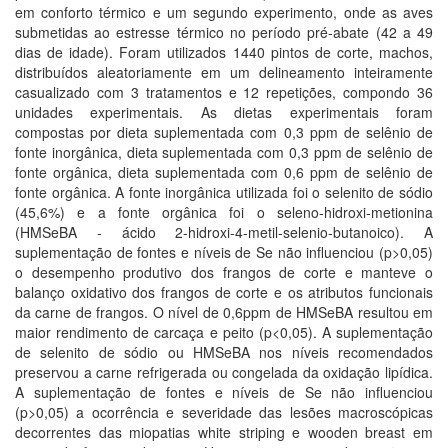
em conforto térmico e um segundo experimento, onde as aves
submetidas ao estresse térmico no período pré-abate (42 a 49
dias de idade). Foram utilizados 1440 pintos de corte, machos,
distribuídos aleatoriamente em um delineamento inteiramente
casualizado com 3 tratamentos e 12 repetições, compondo 36
unidades experimentais. As dietas experimentais foram
compostas por dieta suplementada com 0,3 ppm de selênio de
fonte inorgânica, dieta suplementada com 0,3 ppm de selênio de
fonte orgânica, dieta suplementada com 0,6 ppm de selênio de
fonte orgânica. A fonte inorgânica utilizada foi o selenito de sódio
(45,6%) e a fonte orgânica foi o seleno-hidroxi-metionina
(HMSeBA - ácido 2-hidroxi-4-metil-selenio-butanoico). A
suplementação de fontes e níveis de Se não influenciou (p>0,05)
o desempenho produtivo dos frangos de corte e manteve o
balanço oxidativo dos frangos de corte e os atributos funcionais
da carne de frangos. O nível de 0,6ppm de HMSeBA resultou em
maior rendimento de carcaça e peito (p<0,05). A suplementação
de selenito de sódio ou HMSeBA nos níveis recomendados
preservou a carne refrigerada ou congelada da oxidação lipídica.
A suplementação de fontes e níveis de Se não influenciou
(p>0,05) a ocorrência e severidade das lesões macroscópicas
decorrentes das miopatias white striping e wooden breast em