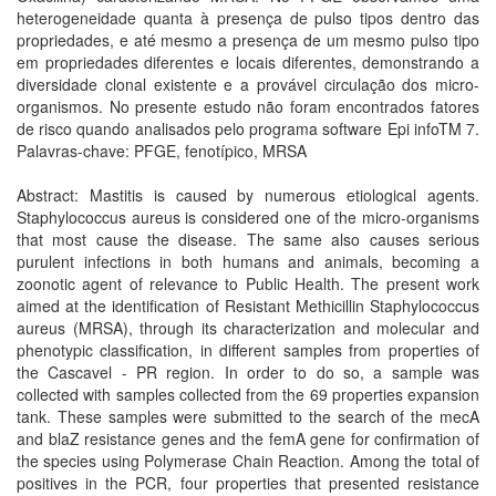
heterogeneidade quanta à presença de pulso tipos dentro das
propriedades, e até mesmo a presença de um mesmo pulso tipo
em propriedades diferentes e locais diferentes, demonstrando a
diversidade clonal existente e a provável circulação dos micro-
organismos. No presente estudo não foram encontrados fatores
de risco quando analisados pelo programa software Epi infoTM 7.
Palavras-chave: PFGE, fenotípico, MRSA
Abstract: Mastitis is caused by numerous etiological agents.
Staphylococcus aureus is considered one of the micro-organisms
that most cause the disease. The same also causes serious
purulent infections in both humans and animals, becoming a
zoonotic agent of relevance to Public Health. The present work
aimed at the identification of Resistant Methicillin Staphylococcus
aureus (MRSA), through its characterization and molecular and
phenotypic classification, in different samples from properties of
the Cascavel - PR region. In order to do so, a sample was
collected with samples collected from the 69 properties expansion
tank. These samples were submitted to the search of the mecA
and blaZ resistance genes and the femA gene for confirmation of
the species using Polymerase Chain Reaction. Among the total of
positives in the PCR, four properties that presented resistance