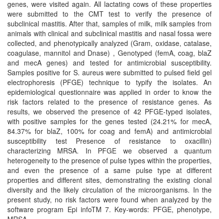
genes, were visited again. All lactating cows of these properties
were submitted to the CMT test to verify the presence of
subclinical mastitis. After that, samples of milk, milk samples from
animals with clinical and subclinical mastitis and nasal fossa were
collected, and phenotypically analyzed (Gram, oxidase, catalase,
coagulase, mannitol and Dnase) , Genotyped (femA, coag, blaZ
and mecA genes) and tested for antimicrobial susceptibility.
Samples positive for S. aureus were submitted to pulsed field gel
electrophoresis (PFGE) technique to typify the isolates. An
epidemiological questionnaire was applied in order to know the
risk factors related to the presence of resistance genes. As
results, we observed the presence of 42 PFGE-typed isolates,
with positive samples for the genes tested (24.21% for mecA,
84.37% for blaZ, 100% for coag and femA) and antimicrobial
susceptibility test Presence of resistance to oxacillin)
characterizing MRSA. In PFGE we observed a quantum
heterogeneity to the presence of pulse types within the properties,
and even the presence of a same pulse type at different
properties and different sites, demonstrating the existing clonal
diversity and the likely circulation of the microorganisms. In the
present study, no risk factors were found when analyzed by the
software program Epi infoTM 7. Key-words: PFGE, phenotype,