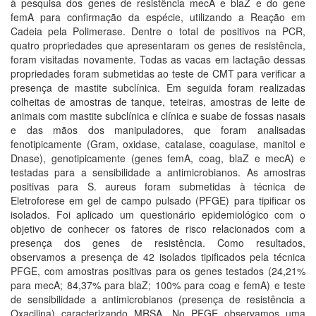
à pesquisa dos genes de resistência mecA e blaZ e do gene
femA para confirmação da espécie, utilizando a Reação em
Cadeia pela Polimerase. Dentre o total de positivos na PCR,
quatro propriedades que apresentaram os genes de resistência,
foram visitadas novamente. Todas as vacas em lactação dessas
propriedades foram submetidas ao teste de CMT para verificar a
presença de mastite subclínica. Em seguida foram realizadas
colheitas de amostras de tanque, teteiras, amostras de leite de
animais com mastite subclínica e clínica e suabe de fossas nasais
e das mãos dos manipuladores, que foram analisadas
fenotipicamente (Gram, oxidase, catalase, coagulase, manitol e
Dnase), genotipicamente (genes femA, coag, blaZ e mecA) e
testadas para a sensibilidade a antimicrobianos. As amostras
positivas para S. aureus foram submetidas à técnica de
Eletroforese em gel de campo pulsado (PFGE) para tipificar os
isolados. Foi aplicado um questionário epidemiológico com o
objetivo de conhecer os fatores de risco relacionados com a
presença dos genes de resistência. Como resultados,
observamos a presença de 42 isolados tipificados pela técnica
PFGE, com amostras positivas para os genes testados (24,21%
para mecA; 84,37% para blaZ; 100% para coag e femA) e teste
de sensibilidade a antimicrobianos (presença de resistência a
Oxacilina) caracterizando MRSA. No PFGE observamos uma