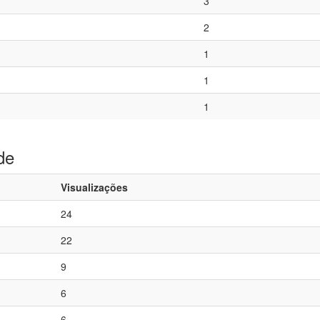
3
2
1
1
1
de
Visualizações
24
22
9
6
6