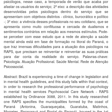
psicólogos, nesse caso, a temporada de verão que acaba por
afastar os usuários do serviço; 2º eixo: a descrição das atividades
desenvolvidas pelos psicólogos dentro do serviço que se
apresentam com objetivos distintos - clínico, burocrático e político
-; 3º eixo: a vivência desses profissionais no seu cotidiano, que se
apresenta como muito conflituosa e cercada de dualismos e
sentimentos contrários em relação aos mesmos estímulos. Pode-
se perceber com esse estudo que a rede de atenção a saúde
mental ainda está em fase de formação no litoral do Paraná, o
que traz imensas dificuldades para a atuação dos psicólogos na
RAPS, que precisam se reinventar e reinventar as suas práticas
para dar conta da realidade do serviço. Palavras-chave:
Psicologia. Atuação Profissional. Saúde Mental. Rede de Atenção
Psicossocial.
Abstract: Brazil is experiencing a time of change in legislation and
in mental health guidelines, and this study falls within that context,
in order to research the professional performance of psychology
in mental health services Psychosocial Care Network - RAPS
established by Ordinance 3088, 2011. In this study researched
one RAPS specifies the municipalities formed by the coast of
Paraná (Antonina, Guaraqueçaba, Guaratuba, Matinhos,
Morretes, Paranaguá and Pontal do Paraná), housed in the 1st