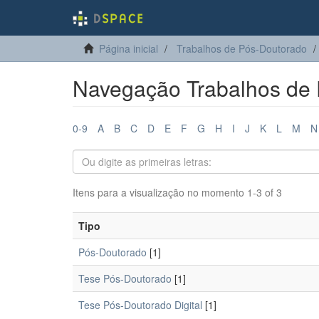
Página inicial
Trabalhos de Pós-Doutorado
Navegação Trabalhos de 
0-9
A
B
C
D
E
F
G
H
I
J
K
L
M
N
Itens para a visualização no momento 1-3 of 3
Tipo
Pós-Doutorado
[1]
Tese Pós-Doutorado
[1]
Tese Pós-Doutorado Digital
[1]