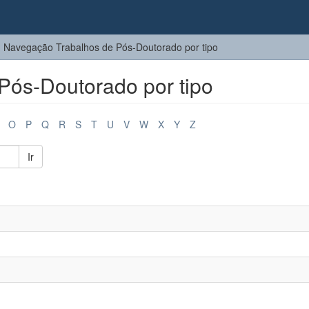
Navegação Trabalhos de Pós-Doutorado por tipo
Pós-Doutorado por tipo
O
P
Q
R
S
T
U
V
W
X
Y
Z
Ir