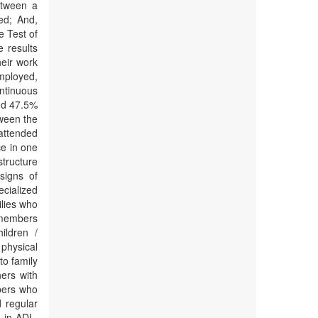
etween a
ed; And,
e Test of
e results
eir work
employed,
ntinuous
nd 47.5%
tween the
attended
e in one
structure
signs of
ecialized
ilies who
 members
ildren /
 physical
to family
ers with
bers who
d regular
 in ADL.