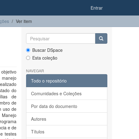
Entrar
ações
Ver item
Buscar DSpace
Esta coleção
NAVEGAR
 objetivo
 o manejo
Todo o repositório
ealizado
stado do
Comunidades e Coleções
lias de
embro de
Por data do documento
m uso de
e Manejo
Autores
programa
ncia e de
Títulos
e testes