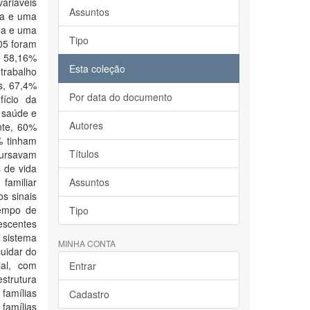
variáveis
Assuntos
ua e uma
nua e uma
Tipo
,05 foram
e 58,16%
Esta coleção
trabalho
s, 67,4%
Por data do documento
ício da
 saúde e
Autores
nte, 60%
% tinham
Títulos
cursavam
 de vida
familiar
Assuntos
s sinais
tempo de
Tipo
escentes
 sistema
MINHA CONTA
uidar do
ial, com
Entrar
strutura
 famílias
Cadastro
famílias