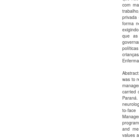
com mai
trabalh
privada
forma n
exigind
que as 
governam
políti
criança
Enferma
Abstract
was to r
managem
carried 
Paraná.
neurolog
to-face
Managem
program 
and mea
values a