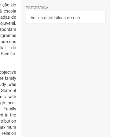
dição de
ESTATÍSTICA
à escola
nadas de
Ver as estatísticas de uso
juvenil,
 apontam
rogramas
idade das
liar de
Família.
objective
he family
tudy was
 State of
nts with
gh face-
r Family
d in the
tribution
 maximum
 relation