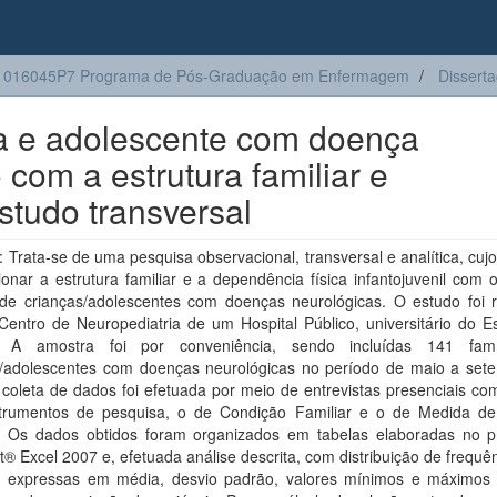
1016045P7 Programa de Pós-Graduação em Enfermagem
Dissert
ça e adolescente com doença
 com a estrutura familiar e
studo transversal
Trata-se de uma pesquisa observacional, transversal e analítica, cujo
cionar a estrutura familiar e a dependência física infantojuvenil com
r de crianças/adolescentes com doenças neurológicas. O estudo foi r
entro de Neuropediatria de um Hospital Público, universitário do E
. A amostra foi por conveniência, sendo incluídas 141 famí
s/adolescentes com doenças neurológicas no período de maio a set
coleta de dados foi efetuada por meio de entrevistas presenciais co
strumentos de pesquisa, o de Condição Familiar e o de Medida d
r. Os dados obtidos foram organizados em tabelas elaboradas no 
t® Excel 2007 e, efetuada análise descrita, com distribuição de frequê
 expressas em média, desvio padrão, valores mínimos e máximos 