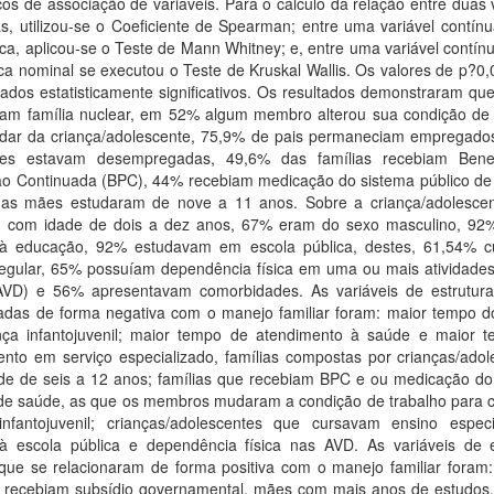
icos de associação de variáveis. Para o cálculo da relação entre duas 
s, utilizou-se o Coeficiente de Spearman; entre uma variável contín
ca, aplicou-se o Teste de Mann Whitney; e, entre uma variável contí
ca nominal se executou o Teste de Kruskal Wallis. Os valores de p?0
ados estatisticamente significativos. Os resultados demonstraram qu
uíam família nuclear, em 52% algum membro alterou sua condição de 
idar da criança/adolescente, 75,9% de pais permaneciam empregado
es estavam desempregadas, 49,6% das famílias recebiam Benef
ão Continuada (BPC), 44% recebiam medicação do sistema público de
as mães estudaram de nove a 11 anos. Sobre a criança/adolesce
 com idade de dois a dez anos, 67% eram do sexo masculino, 92
à educação, 92% estudavam em escola pública, destes, 61,54% 
regular, 65% possuíam dependência física em uma ou mais atividades
(AVD) e 56% apresentavam comorbidades. As variáveis de estrutura 
nadas de forma negativa com o manejo familiar foram: maior tempo do
ça infantojuvenil; maior tempo de atendimento à saúde e maior 
ento em serviço especializado, famílias compostas por crianças/adol
de de seis a 12 anos; famílias que recebiam BPC e ou medicação do
 de saúde, as que os membros mudaram a condição de trabalho para c
infantojuvenil; crianças/adolescentes que cursavam ensino espec
à escola pública e dependência física nas AVD. As variáveis de e
 que se relacionaram de forma positiva com o manejo familiar foram:
 recebiam subsídio governamental, mães com mais anos de estudos, 