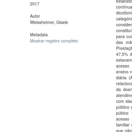
estatíst
2017
contínua
dicotômi
Autor
categóri
Weissheimer, Gisele
consider
constit
Metadata
para cu
Mostrar registro completo
das mã
Prestaç
47,5% d
estavam
acesso 
ensino 
diária 
relacio
da doen
atendim
com ida
público
púbico 
acesso 
familiar
que não