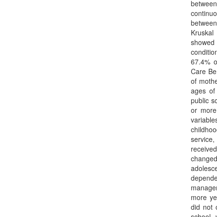
between
continu
between 
Kruskal 
showed 
conditio
67.4% o
Care Ben
of mothe
ages of
public 
or more 
variabl
childhoo
service,
receive
changed
adolesce
dependen
managem
more yea
did not 
school, 