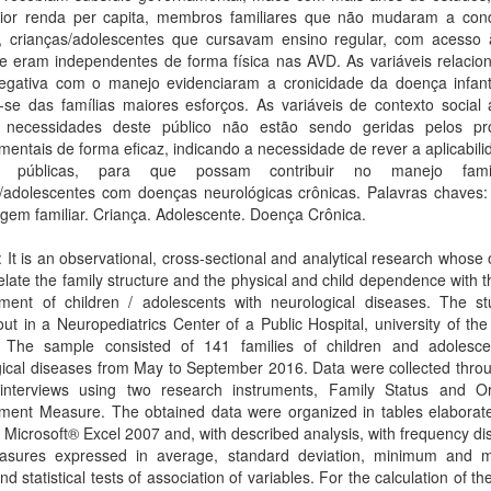
or renda per capita, membros familiares que não mudaram a con
o, crianças/adolescentes que cursavam ensino regular, com acesso 
 e eram independentes de forma física nas AVD. As variáveis relacio
egativa com o manejo evidenciaram a cronicidade da doença infanto
o-se das famílias maiores esforços. As variáveis de contexto social
necessidades deste público não estão sendo geridas pelos p
entais de forma eficaz, indicando a necessidade de rever a aplicabil
cas públicas, para que possam contribuir no manejo fami
s/adolescentes com doenças neurológicas crônicas. Palavras chaves: 
gem familiar. Criança. Adolescente. Doença Crônica.
: It is an observational, cross-sectional and analytical research whose 
elate the family structure and the physical and child dependence with t
ent of children / adolescents with neurological diseases. The s
out in a Neuropediatrics Center of a Public Hospital, university of the
 The sample consisted of 141 families of children and adolesce
ical diseases from May to September 2016. Data were collected throu
 interviews using two research instruments, Family Status and O
ent Measure. The obtained data were organized in tables elaborate
Microsoft® Excel 2007 and, with described analysis, with frequency dis
sures expressed in average, standard deviation, minimum and
nd statistical tests of association of variables. For the calculation of the