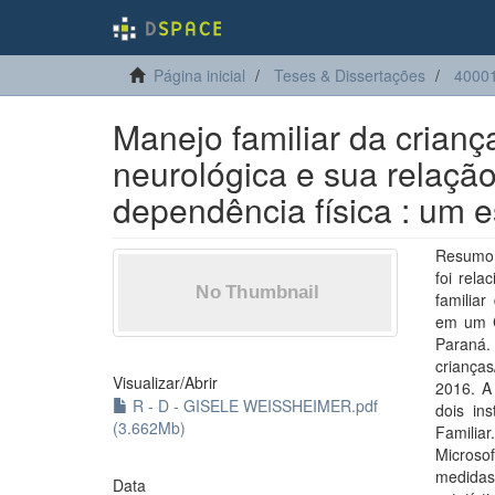
Página inicial
Teses & Dissertações
4000
Manejo familiar da crian
neurológica e sua relação
dependência física : um e
Resumo: 
foi rela
familia
em um C
Paraná
criança
Visualizar/
Abrir
2016. A 
R - D - GISELE WEISSHEIMER.pdf
dois in
(3.662Mb)
Familia
Microsof
medidas
Data