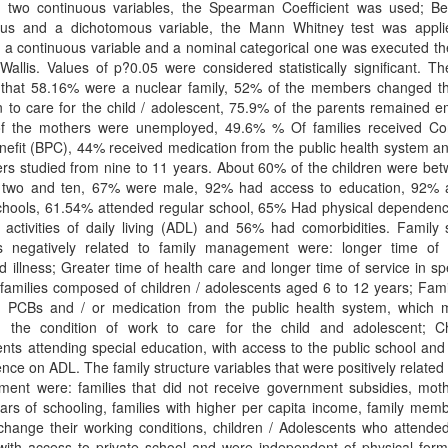
 two continuous variables, the Spearman Coefficient was used; B
ous and a dichotomous variable, the Mann Whitney test was appli
a continuous variable and a nominal categorical one was executed th
Wallis. Values of p?0.05 were considered statistically significant. Th
that 58.16% were a nuclear family, 52% of the members changed th
n to care for the child / adolescent, 75.9% of the parents remained 
f the mothers were unemployed, 49.6% % Of families received Co
efit (BPC), 44% received medication from the public health system a
rs studied from nine to 11 years. About 60% of the children were be
 two and ten, 67% were male, 92% had access to education, 92% 
schools, 61.54% attended regular school, 65% Had physical dependenc
activities of daily living (ADL) and 56% had comorbidities. Family 
es negatively related to family management were: longer time of 
d illness; Greater time of health care and longer time of service in sp
 families composed of children / adolescents aged 6 to 12 years; Fam
d PCBs and / or medication from the public health system, which
 the condition of work to care for the child and adolescent; Ch
nts attending special education, with access to the public school and
ce on ADL. The family structure variables that were positively related 
ent were: families that did not receive government subsidies, moth
rs of schooling, families with higher per capita income, family mem
change their working conditions, children / Adolescents who attende
with access to private school and were independent of physical form