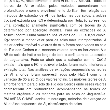
e 1,8 a 6,7%, respectivamente para Al-KCl e Al-Solúvel. Todos os
teores de Al extraídos pelos métodos aumentaram em
profundidade e com o envelhecimento do litter. Em relação aos
métodos de extração de Al nos horizontes dos solos, a acidez
trocável extraída por KCl e determinada por titulação apresentou
uma correlação altamente significativa com os teores do Al
determinado por absorção atômica. Para as extrações do Al
solúvel ocorreu uma variação nos valores de 0,03 a 0,59 cmolc.
Kg-1sendo o menor valor para os solos mais intemperizados. A
maior acidez trocável e valores de m % foram observados no solo
de Rio dos Cedros e o menores valores para os horizontes A e
AB do solo de Irati e ao longo de todo o perfil para os Latossolos
de Jaguariaíva. Pode-se aferir que a extração com o CuCl2
extraiu mais que o KCl e solúvel e todos foram muito inferiores a
extração total. Nas análises de extrações sequenciais os teores
de Al amorfos foram superestimados pelo NaOH com uma
variação de 35 a 90 % dos valores totais. Os maiores teores de Al
amorfos foram para o solo de Rio dos Cedros onde esses valores
decresceram em profundidade acompanhando os teores de
matéria orgânica e os menores para os solos de Jaguariaíva.
PALAVRAS CHAVE: acidez, mineralogia, métodos de extração de
Al, análise sequencial de Al, classificação de solos.