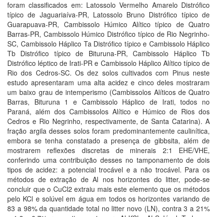
foram classificados em: Latossolo Vermelho Amarelo Distrófico
típico de Jaguariaíva-PR, Latossolo Bruno Distrófico típico de
Guarapuava-PR, Cambissolo Húmico Alítico típico de Quatro
Barras-PR, Cambissolo Húmico Distrófico típico de Rio Negrinho-
SC, Cambissolo Háplico Ta Distrófico típico e Cambissolo Háplico
Tb Distrófico típico de Bituruna-PR, Cambissolo Háplico Tb
Distrófico léptico de Irati-PR e Cambissolo Háplico Alítico típico de
Rio dos Cedros-SC. Os dez solos cultivados com Pinus neste
estudo apresentaram uma alta acidez e cinco deles mostraram
um baixo grau de intemperismo (Cambissolos Alíticos de Quatro
Barras, Bituruna 1 e Cambissolo Háplico de Irati, todos no
Paraná, além dos Cambissolos Alítico e Húmico de Rios dos
Cedros e Rio Negrinho, respectivamente, de Santa Catarina). A
fração argila desses solos foram predominantemente caulinítica,
embora se tenha constatado a presença de gibbsita, além de
mostrarem reflexões discretas de minerais 2:1 EHE/VHE,
conferindo uma contribuição desses no tamponamento de dois
tipos de acidez: a potencial trocável e a não trocável. Para os
métodos de extração de Al nos horizontes do litter, pode-se
concluir que o CuCl2 extraiu mais este elemento que os métodos
pelo KCl e solúvel em água em todos os horizontes variando de
83 a 98% da quantidade total no litter novo (LN), contra 3 a 21%