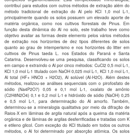
contribuí para estudos com outros métodos de extração além do
método tradicional de extração do Al pelo KCl 1,0 mol L-1,
principalmente quando os solos possuem um elevado aporte de
matéria orgânica, como nos cultivos florestais de Pinus. Em
função desta dinâmica do Al no solo, este trabalho teve como
objetivo avaliar as formas deste elemento pelos vários métodos
de extração nos horizontes de dez tipos diferentes de solos
quanto ao grau de intemperismo e nos horizontes do litter em
cultivos de Pinus taeda L. nos Estados do Paraná e Santa
Catarina. Desenvolveu-se uma pesquisa, classificando os solos
em campo e extraindo o Al por cinco métodos: CuCl2 0,5 mol L-1,
KCl 1,0 mol L-1 titulado com NaOH 0,025 mol L-1, KCl 1,0 mol L-1,
Al total (HF+ HNO3 + H2O2), Al solúvel (Al-H2O). Além destes
métodos, realizou-se análises sequenciais com o pirofosfato de
sódio (Na4P2O7) 0,05 e 0,1 mol L-1, oxalato de amônio
(C2H8N2O4) 0,1 e 0,2 mol L-1 e hidróxido de sódio (NaOH) 0,25
e 0,5 mol L-1, para determinação do Al amorfo. Também,
determinou-se a mineralogia qualitativa por meio da difração de
Raios-X em lâminas de argila natural após a queima da matéria
orgânica e de lâminas de argilas desferrificadas e tratadas com K
e etileno glicol. Com exceção do KCl titulado em todos os outros
métodos, o Al foi determinado por absorção atômica. Os solos