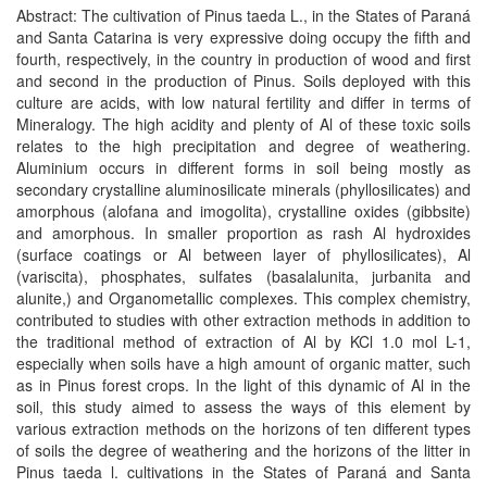
Abstract: The cultivation of Pinus taeda L., in the States of Paraná
and Santa Catarina is very expressive doing occupy the fifth and
fourth, respectively, in the country in production of wood and first
and second in the production of Pinus. Soils deployed with this
culture are acids, with low natural fertility and differ in terms of
Mineralogy. The high acidity and plenty of Al of these toxic soils
relates to the high precipitation and degree of weathering.
Aluminium occurs in different forms in soil being mostly as
secondary crystalline aluminosilicate minerals (phyllosilicates) and
amorphous (alofana and imogolita), crystalline oxides (gibbsite)
and amorphous. In smaller proportion as rash Al hydroxides
(surface coatings or Al between layer of phyllosilicates), Al
(variscita), phosphates, sulfates (basalalunita, jurbanita and
alunite,) and Organometallic complexes. This complex chemistry,
contributed to studies with other extraction methods in addition to
the traditional method of extraction of Al by KCl 1.0 mol L-1,
especially when soils have a high amount of organic matter, such
as in Pinus forest crops. In the light of this dynamic of Al in the
soil, this study aimed to assess the ways of this element by
various extraction methods on the horizons of ten different types
of soils the degree of weathering and the horizons of the litter in
Pinus taeda l. cultivations in the States of Paraná and Santa