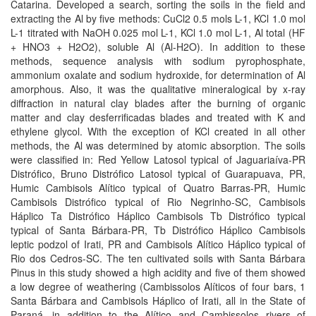
Catarina. Developed a search, sorting the soils in the field and
extracting the Al by five methods: CuCl2 0.5 mols L-1, KCl 1.0 mol
L-1 titrated with NaOH 0.025 mol L-1, KCl 1.0 mol L-1, Al total (HF
+ HNO3 + H2O2), soluble Al (Al-H2O). In addition to these
methods, sequence analysis with sodium pyrophosphate,
ammonium oxalate and sodium hydroxide, for determination of Al
amorphous. Also, it was the qualitative mineralogical by x-ray
diffraction in natural clay blades after the burning of organic
matter and clay desferrificadas blades and treated with K and
ethylene glycol. With the exception of KCl created in all other
methods, the Al was determined by atomic absorption. The soils
were classified in: Red Yellow Latosol typical of Jaguariaíva-PR
Distrófico, Bruno Distrófico Latosol typical of Guarapuava, PR,
Humic Cambisols Alítico typical of Quatro Barras-PR, Humic
Cambisols Distrófico typical of Rio Negrinho-SC, Cambisols
Háplico Ta Distrófico Háplico Cambisols Tb Distrófico typical
typical of Santa Bárbara-PR, Tb Distrófico Háplico Cambisols
leptic podzol of Irati, PR and Cambisols Alítico Háplico typical of
Rio dos Cedros-SC. The ten cultivated soils with Santa Bárbara
Pinus in this study showed a high acidity and five of them showed
a low degree of weathering (Cambissolos Alíticos of four bars, 1
Santa Bárbara and Cambisols Háplico of Irati, all in the State of
Paraná, in addition to the Alítico and Cambissolos rivers of