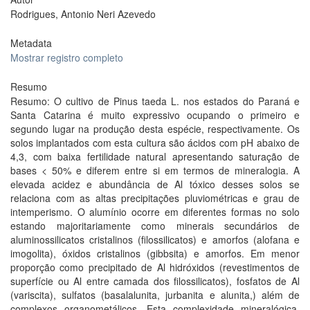
Rodrigues, Antonio Neri Azevedo
Metadata
Mostrar registro completo
Resumo
Resumo: O cultivo de Pinus taeda L. nos estados do Paraná e
Santa Catarina é muito expressivo ocupando o primeiro e
segundo lugar na produção desta espécie, respectivamente. Os
solos implantados com esta cultura são ácidos com pH abaixo de
4,3, com baixa fertilidade natural apresentando saturação de
bases < 50% e diferem entre si em termos de mineralogia. A
elevada acidez e abundância de Al tóxico desses solos se
relaciona com as altas precipitações pluviométricas e grau de
intemperismo. O alumínio ocorre em diferentes formas no solo
estando majoritariamente como minerais secundários de
aluminossilicatos cristalinos (filossilicatos) e amorfos (alofana e
imogolita), óxidos cristalinos (gibbsita) e amorfos. Em menor
proporção como precipitado de Al hidróxidos (revestimentos de
superfície ou Al entre camada dos filossilicatos), fosfatos de Al
(variscita), sulfatos (basalalunita, jurbanita e alunita,) além de
complexos organometálicos. Esta complexidade mineralógica,