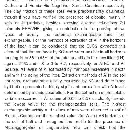
Cedros and Humic Rio Negrinho, Santa Catarina respectively.
The clay fraction of these soils were predominantly caulinítica,
though if you have verified the presence of gibbsite, mainly in
soils of Jaguariaíva, besides showing discrete reflections 2:1
minerals EHE/VHE, giving a contribution in the packing of two
types of acidity: the potential exchangeable and non-
exchangeable. For the methods of extraction of Al in the horizons
of the litter, it can be concluded that the CuCl2 extracted this
element that the methods by KCl and water soluble in all horizons
ranging from 83 to 98% of the total quantity in the new litter (LN),
against 21% and 1.8 to 3 to 6.7, respectively for Al-KCl and Al-
Soluble. All levels of Al extracted by methods increased in depth
and with the aging of the litter. Extraction methods of Al in the soil
horizons, exchangeable acidity extracted by KCl and determined
by titration presented a highly significant correlation with Al levels
determined by atomic absorption. For the extraction of the soluble
variation occurred in Al values of 0.03 to 0.59 cmolc. Kg-1sendo
the lowest value for the intemperizados soils. The highest
exchangeable acidity and values of m% were observed in soil of
Rio dos Cedros and the smallest values for A and AB horizons of
the soil of Irati and throughout the profile for the presence of
Microaggregates of Jaguariaíva. You can check that the