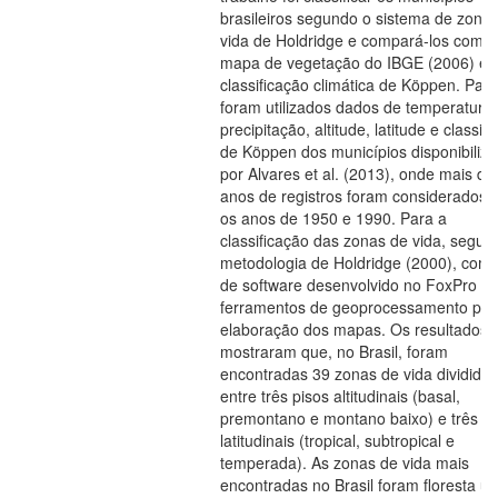
brasileiros segundo o sistema de zona
vida de Holdridge e compará-los com o
mapa de vegetação do IBGE (2006) e 
classificação climática de Köppen. Para
foram utilizados dados de temperatura,
precipitação, altitude, latitude e classif
de Köppen dos municípios disponibiliz
por Alvares et al. (2013), onde mais de
anos de registros foram considerados 
os anos de 1950 e 1990. Para a
classificação das zonas de vida, seguiu
metodologia de Holdridge (2000), com
de software desenvolvido no FoxPro e
ferramentos de geoprocessamento par
elaboração dos mapas. Os resultados
mostraram que, no Brasil, foram
encontradas 39 zonas de vida divididas
entre três pisos altitudinais (basal,
premontano e montano baixo) e três re
latitudinais (tropical, subtropical e
temperada). As zonas de vida mais
encontradas no Brasil foram floresta ú