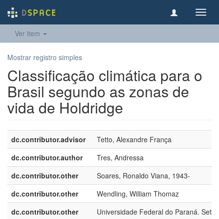
Toggl
navig
Ver item
Mostrar registro simples
Classificação climática para o
Brasil segundo as zonas de
vida de Holdridge
dc.contributor.advisor
Tetto, Alexandre França
dc.contributor.author
Tres, Andressa
dc.contributor.other
Soares, Ronaldo Viana, 1943-
dc.contributor.other
Wendling, William Thomaz
dc.contributor.other
Universidade Federal do Paraná. Setor