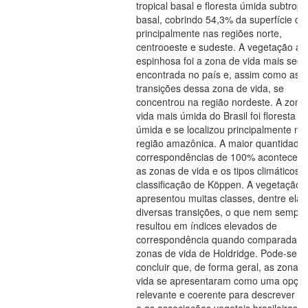
tropical basal e floresta úmida subtropi
basal, cobrindo 54,3% da superfície do 
principalmente nas regiões norte,
centrooeste e sudeste. A vegetação ar
espinhosa foi a zona de vida mais seca
encontrada no país e, assim como as
transições dessa zona de vida, se
concentrou na região nordeste. A zona
vida mais úmida do Brasil foi floresta m
úmida e se localizou principalmente na
região amazônica. A maior quantidade
correspondências de 100% aconteceu 
as zonas de vida e os tipos climáticos 
classificação de Köppen. A vegetação
apresentou muitas classes, dentre elas
diversas transições, o que nem sempre
resultou em índices elevados de
correspondência quando comparada à
zonas de vida de Holdridge. Pode-se
concluir que, de forma geral, as zonas
vida se apresentaram como uma opçã
relevante e coerente para descrever o 