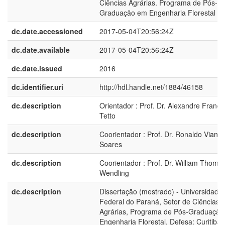
Ciências Agrárias. Programa de Pós-
Graduação em Engenharia Florestal
dc.date.accessioned
2017-05-04T20:56:24Z
dc.date.available
2017-05-04T20:56:24Z
dc.date.issued
2016
dc.identifier.uri
http://hdl.handle.net/1884/46158
dc.description
Orientador : Prof. Dr. Alexandre França
Tetto
dc.description
Coorientador : Prof. Dr. Ronaldo Viana
Soares
dc.description
Coorientador : Prof. Dr. William Thoma
Wendling
dc.description
Dissertação (mestrado) - Universidade
Federal do Paraná, Setor de Ciências
Agrárias, Programa de Pós-Graduaçã
Engenharia Florestal. Defesa: Curitiba,