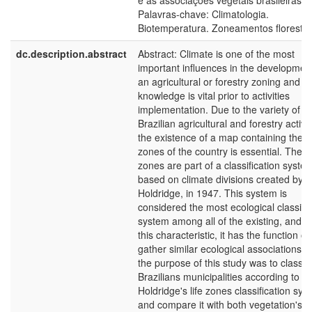
e as associações vegetais brasileiras.
Palavras-chave: Climatologia.
Biotemperatura. Zoneamentos florestai
dc.description.abstract
Abstract: Climate is one of the most
important influences in the development
an agricultural or forestry zoning and it
knowledge is vital prior to activities
implementation. Due to the variety of
Brazilian agricultural and forestry activit
the existence of a map containing the li
zones of the country is essential. These 
zones are part of a classification syste
based on climate divisions created by
Holdridge, in 1947. This system is
considered the most ecological classific
system among all of the existing, and d
this characteristic, it has the function of
gather similar ecological associations. 
the purpose of this study was to classif
Brazilians municipalities according to th
Holdridge's life zones classification sys
and compare it with both vegetation's 