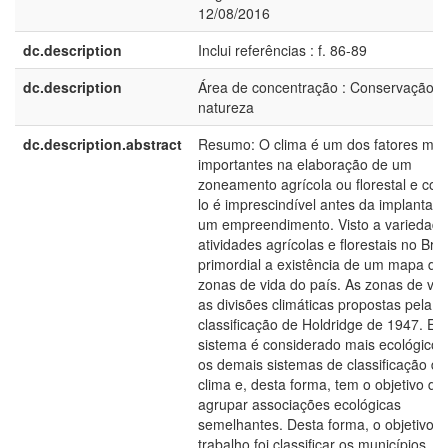
12/08/2016
dc.description
Inclui referências : f. 86-89
dc.description
Área de concentração : Conservação d
natureza
dc.description.abstract
Resumo: O clima é um dos fatores mai
importantes na elaboração de um
zoneamento agrícola ou florestal e co
lo é imprescindível antes da implantaç
um empreendimento. Visto a variedade
atividades agrícolas e florestais no Bras
primordial a existência de um mapa da
zonas de vida do país. As zonas de vid
as divisões climáticas propostas pela
classificação de Holdridge de 1947. Es
sistema é considerado mais ecológico 
os demais sistemas de classificação do
clima e, desta forma, tem o objetivo de
agrupar associações ecológicas
semelhantes. Desta forma, o objetivo d
trabalho foi classificar os municípios