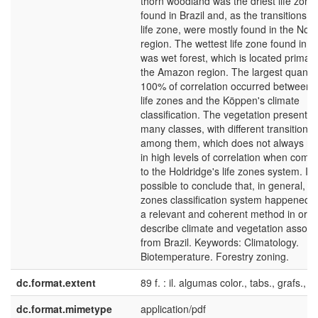
thorn woodland was the driest life zone
found in Brazil and, as the transitions of
life zone, were mostly found in the Nor
region. The wettest life zone found in Br
was wet forest, which is located primaril
the Amazon region. The largest quantit
100% of correlation occurred between 
life zones and the Köppen's climate
classification. The vegetation presente
many classes, with different transitions
among them, which does not always res
in high levels of correlation when comp
to the Holdridge's life zones system. It i
possible to conclude that, in general, the
zones classification system happened t
a relevant and coherent method in orde
describe climate and vegetation associ
from Brazil. Keywords: Climatology.
Biotemperature. Forestry zoning.
dc.format.extent
89 f. : il. algumas color., tabs., grafs., 
dc.format.mimetype
application/pdf