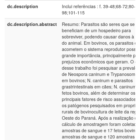
dc.description
Inclui referências : f. 39-48;68-72;80-8
98;101-115
dc.description.abstract
Resumo: Parasitos são seres que se
beneficiam de um hospedeiro para
sobreviver, podendo causar danos à s
do animal. Em bovinos, os parasitos q
acometem o sistema reprodutor poss
grande importância, principalmente pel
prejuízos econômicos que geram. O obj
desse trabalho foi pesquisar a prevalên
de Neospora caninum e Trypanosoma 
em bovinos; N. caninum e parasitos
grastrintestinais em cães; N. caninum 
fetos bovinos, além de determinar os
principais fatores de risco associados 
os patógenos pesquisados em proprie
rurais de bovinocultura de leite da regi
Oeste do Paraná. Após a realização do
cálculo de amostragem foram coletada
amostras de sangue e 17 fetos bovinos
amostras de sangue e 120 amostras d