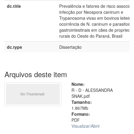
dc.title
Prevalência e fatores de risco associad
infecção por Neospora caninum e
Trypanosoma vivax em bovinos leiteiro
ocorrência de N. caninum e parasitos
gastrointestinais em cães de proprieda
rurais do Oeste do Paraná, Brasil
dc.type
Dissertação
Arquivos deste item
Nome:
R - D - ALESSANDRA
SNAK.pdf
Tamanho:
1.867Mb
Formato:
PDF
Visualizar/
Abrir