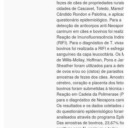
fezes de cães de propriedades rurais d
cidades de Cascavel, Toledo, Marechal
Cândido Rondon e Palotina, e aplicad
questionário epidemiológico. Para a
detecção de anticorpos anti-Neospora
caninum em cães e bovinos foi realiza
Reação de Imunofluorescência Indireta
(RIFI). Para o diagnóstico de T. vivax 
bovinos foi realizada a RIFI e esfregaç
sanguíneo da capa leucocitária. Os Mé
de Willis-Mollay, Hoffman, Pons e Janer
Sheather foram utilizados para a detec
de ovos e/ou oo (cistos) de parasitos 
amostras de fezes dos cães. Amostras
cérebro, coração e placenta dos fetos
bovinos foram submetidas à técnica de
Reação em Cadeia da Polimerase (PC
para o diagnóstico de Neospora canin
Os resultados e os dados coletados a p
do questionário epidemiológico foram
analisados através do programa EpiInf
Das amostras de bovinos, 23,67% for