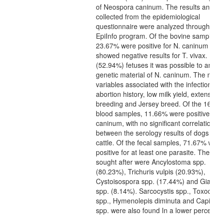
of Neospora caninum. The results and 
collected from the epidemiological
questionnaire were analyzed through t
EpiInfo program. Of the bovine samples
23.67% were positive for N. caninum an
showed negative results for T. vivax. In
(52.94%) fetuses it was possible to amp
genetic material of N. caninum. The ma
variables associated with the infection 
abortion history, low milk yield, extensi
breeding and Jersey breed. Of the 163
blood samples, 11.66% were positive fo
caninum, with no significant correlation
between the serology results of dogs a
cattle. Of the fecal samples, 71.67% w
positive for at least one parasite. The 
sought after were Ancylostoma spp.
(80.23%), Trichuris vulpis (20.93%),
Cystoisospora spp. (17.44%) and Giard
spp. (8.14%). Sarcocystis spp., Toxoca
spp., Hymenolepis diminuta and Capilla
spp. were also found In a lower percen