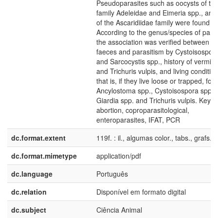
Pseudoparasites such as oocysts of th
family Adeleidae and Eimeria spp., and
of the Ascaridiidae family were found to
According to the genus/species of paras
the association was verified between p
faeces and parasitism by Cystoisospor
and Sarcocystis spp., history of vermin
and Trichuris vulpis, and living conditio
that is, if they live loose or trapped, for
Ancylostoma spp., Cystoisospora spp.,
Giardia spp. and Trichuris vulpis. Key w
abortion, coproparasitological,
enteroparasites, IFAT, PCR
dc.format.extent
119f. : il., algumas color., tabs., grafs.
dc.format.mimetype
application/pdf
dc.language
Português
dc.relation
Disponível em formato digital
dc.subject
Ciência Animal