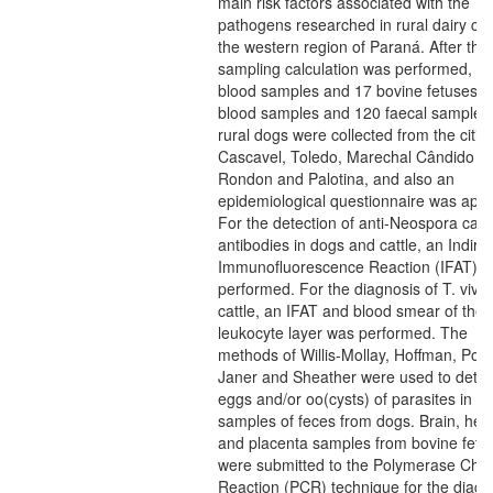
main risk factors associated with the
pathogens researched in rural dairy catt
the western region of Paraná. After the
sampling calculation was performed, 6
blood samples and 17 bovine fetuses, 
blood samples and 120 faecal samples 
rural dogs were collected from the cities
Cascavel, Toledo, Marechal Cândido
Rondon and Palotina, and also an
epidemiological questionnaire was appl
For the detection of anti-Neospora can
antibodies in dogs and cattle, an Indirec
Immunofluorescence Reaction (IFAT) 
performed. For the diagnosis of T. vivax
cattle, an IFAT and blood smear of the
leukocyte layer was performed. The
methods of Willis-Mollay, Hoffman, Pon
Janer and Sheather were used to detec
eggs and/or oo(cysts) of parasites in
samples of feces from dogs. Brain, hea
and placenta samples from bovine fetu
were submitted to the Polymerase Cha
Reaction (PCR) technique for the diagn