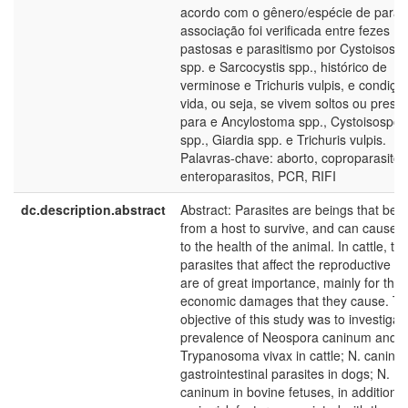
acordo com o gênero/espécie de parasi
associação foi verificada entre fezes
pastosas e parasitismo por Cystoisosp
spp. e Sarcocystis spp., histórico de
verminose e Trichuris vulpis, e condiçõ
vida, ou seja, se vivem soltos ou presos
para e Ancylostoma spp., Cystoisospor
spp., Giardia spp. e Trichuris vulpis.
Palavras-chave: aborto, coproparasitol
enteroparasitos, PCR, RIFI
dc.description.abstract
Abstract: Parasites are beings that bene
from a host to survive, and can cause 
to the health of the animal. In cattle, th
parasites that affect the reproductive s
are of great importance, mainly for the
economic damages that they cause. T
objective of this study was to investigat
prevalence of Neospora caninum and
Trypanosoma vivax in cattle; N. canin
gastrointestinal parasites in dogs; N.
caninum in bovine fetuses, in addition t