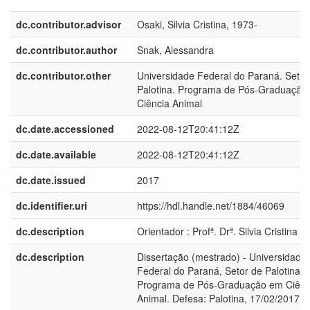
dc.contributor.advisor
Osaki, Silvia Cristina, 1973-
dc.contributor.author
Snak, Alessandra
dc.contributor.other
Universidade Federal do Paraná. Setor
Palotina. Programa de Pós-Graduação
Ciência Animal
dc.date.accessioned
2022-08-12T20:41:12Z
dc.date.available
2022-08-12T20:41:12Z
dc.date.issued
2017
dc.identifier.uri
https://hdl.handle.net/1884/46069
dc.description
Orientador : Profª. Drª. Silvia Cristina O
dc.description
Dissertação (mestrado) - Universidade
Federal do Paraná, Setor de Palotina,
Programa de Pós-Graduação em Ciênc
Animal. Defesa: Palotina, 17/02/2017