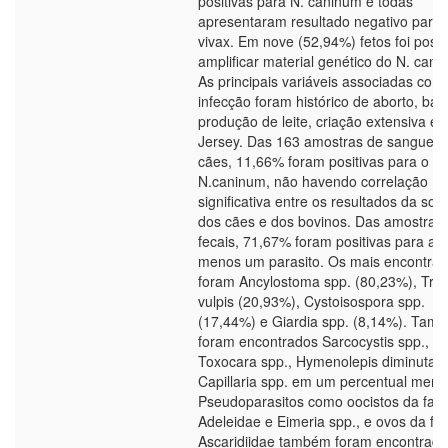
positivas para N. caninum e todas
apresentaram resultado negativo para 
vivax. Em nove (52,94%) fetos foi possí
amplificar material genético do N. cani
As principais variáveis associadas com
infecção foram histórico de aborto, bai
produção de leite, criação extensiva e 
Jersey. Das 163 amostras de sangue d
cães, 11,66% foram positivas para o
N.caninum, não havendo correlação
significativa entre os resultados da sor
dos cães e dos bovinos. Das amostras
fecais, 71,67% foram positivas para ao
menos um parasito. Os mais encontra
foram Ancylostoma spp. (80,23%), Tric
vulpis (20,93%), Cystoisospora spp.
(17,44%) e Giardia spp. (8,14%). Tam
foram encontrados Sarcocystis spp.,
Toxocara spp., Hymenolepis diminuta e
Capillaria spp. em um percentual meno
Pseudoparasitos como oocistos da famí
Adeleidae e Eimeria spp., e ovos da fam
Ascaridiidae também foram encontrado