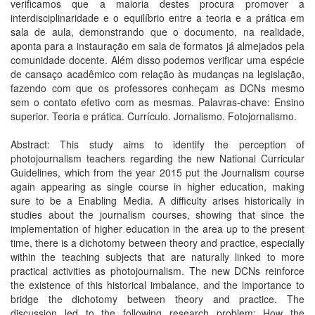
verificamos que a maioria destes procura promover a
interdisciplinaridade e o equilíbrio entre a teoria e a prática em
sala de aula, demonstrando que o documento, na realidade,
aponta para a instauração em sala de formatos já almejados pela
comunidade docente. Além disso podemos verificar uma espécie
de cansaço acadêmico com relação às mudanças na legislação,
fazendo com que os professores conheçam as DCNs mesmo
sem o contato efetivo com as mesmas. Palavras-chave: Ensino
superior. Teoria e prática. Currículo. Jornalismo. Fotojornalismo.
Abstract: This study aims to identify the perception of
photojournalism teachers regarding the new National Curricular
Guidelines, which from the year 2015 put the Journalism course
again appearing as single course in higher education, making
sure to be a Enabling Media. A difficulty arises historically in
studies about the journalism courses, showing that since the
implementation of higher education in the area up to the present
time, there is a dichotomy between theory and practice, especially
within the teaching subjects that are naturally linked to more
practical activities as photojournalism. The new DCNs reinforce
the existence of this historical imbalance, and the importance to
bridge the dichotomy between theory and practice. The
discussion led to the following research problem: How the