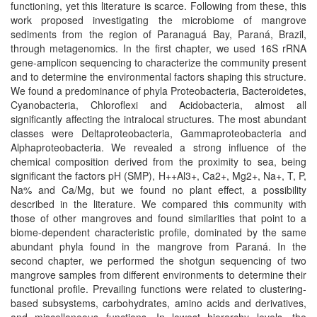
functioning, yet this literature is scarce. Following from these, this
work proposed investigating the microbiome of mangrove
sediments from the region of Paranaguá Bay, Paraná, Brazil,
through metagenomics. In the first chapter, we used 16S rRNA
gene-amplicon sequencing to characterize the community present
and to determine the environmental factors shaping this structure.
We found a predominance of phyla Proteobacteria, Bacteroidetes,
Cyanobacteria, Chloroflexi and Acidobacteria, almost all
significantly affecting the intralocal structures. The most abundant
classes were Deltaproteobacteria, Gammaproteobacteria and
Alphaproteobacteria. We revealed a strong influence of the
chemical composition derived from the proximity to sea, being
significant the factors pH (SMP), H++Al3+, Ca2+, Mg2+, Na+, T, P,
Na% and Ca/Mg, but we found no plant effect, a possibility
described in the literature. We compared this community with
those of other mangroves and found similarities that point to a
biome-dependent characteristic profile, dominated by the same
abundant phyla found in the mangrove from Paraná. In the
second chapter, we performed the shotgun sequencing of two
mangrove samples from different environments to determine their
functional profile. Prevailing functions were related to clustering-
based subsystems, carbohydrates, amino acids and derivatives,