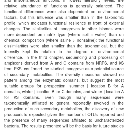
and miscellaneous functions. In lowest hierarchy levels, the
relative abundance of functions is generally balanced. The
functional differences were also dependent on environmental
factors, but this influence was smaller than in the taxonomic
profile, which indicates functional resilience in front of external
changes. The similarities of mangroves to other biomes were
more dependent on matrix type (where soil > water) than on
chemical composition (where saline > nonsaline); the functional
dissimilarities were also smaller than the taxonomical, but the
intensity kept its relation to the degree of environmental
difference. In the third chapter, sequencing and processing of
amplicons derived from A and C domains from NRPS, and KS
from PKS, confirmed the studied mangrove as a potential source
of secondary metabolites. The diversity measures showed no
pattern among the enzymatic domains, but suggest the most
suitable groups for prospection: summer | location B for A
domains, winter | location B for C domains, and winter | location A
for KS domains. Even though many sequences were
taxonomically affiliated to genera reportedly involved in the
production of such secondary metabolites, the discovery of new
producers is expected given the number of OTUs reported and
the presence of many sequences affiliated to uncharacterized
bacteria. The results presented will be the basis for future studies