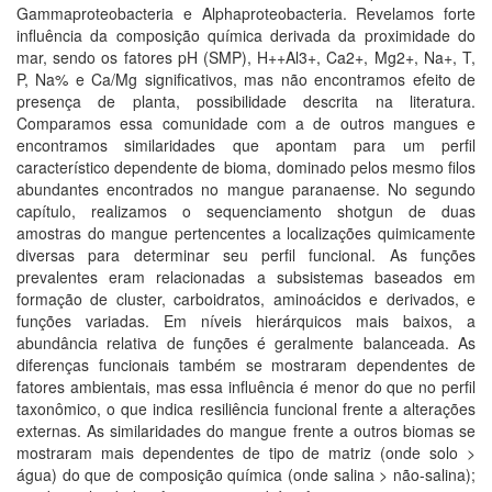
Gammaproteobacteria e Alphaproteobacteria. Revelamos forte
influência da composição química derivada da proximidade do
mar, sendo os fatores pH (SMP), H++Al3+, Ca2+, Mg2+, Na+, T,
P, Na% e Ca/Mg significativos, mas não encontramos efeito de
presença de planta, possibilidade descrita na literatura.
Comparamos essa comunidade com a de outros mangues e
encontramos similaridades que apontam para um perfil
característico dependente de bioma, dominado pelos mesmo filos
abundantes encontrados no mangue paranaense. No segundo
capítulo, realizamos o sequenciamento shotgun de duas
amostras do mangue pertencentes a localizações quimicamente
diversas para determinar seu perfil funcional. As funções
prevalentes eram relacionadas a subsistemas baseados em
formação de cluster, carboidratos, aminoácidos e derivados, e
funções variadas. Em níveis hierárquicos mais baixos, a
abundância relativa de funções é geralmente balanceada. As
diferenças funcionais também se mostraram dependentes de
fatores ambientais, mas essa influência é menor do que no perfil
taxonômico, o que indica resiliência funcional frente a alterações
externas. As similaridades do mangue frente a outros biomas se
mostraram mais dependentes de tipo de matriz (onde solo >
água) do que de composição química (onde salina > não-salina);