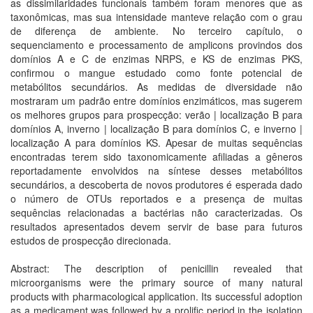
as dissimilaridades funcionais também foram menores que as
taxonômicas, mas sua intensidade manteve relação com o grau
de diferença de ambiente. No terceiro capítulo, o
sequenciamento e processamento de amplicons provindos dos
domínios A e C de enzimas NRPS, e KS de enzimas PKS,
confirmou o mangue estudado como fonte potencial de
metabólitos secundários. As medidas de diversidade não
mostraram um padrão entre domínios enzimáticos, mas sugerem
os melhores grupos para prospecção: verão | localização B para
domínios A, inverno | localização B para domínios C, e inverno |
localização A para domínios KS. Apesar de muitas sequências
encontradas terem sido taxonomicamente afiliadas a gêneros
reportadamente envolvidos na síntese desses metabólitos
secundários, a descoberta de novos produtores é esperada dado
o número de OTUs reportados e a presença de muitas
sequências relacionadas a bactérias não caracterizadas. Os
resultados apresentados devem servir de base para futuros
estudos de prospecção direcionada.
Abstract: The description of penicillin revealed that
microorganisms were the primary source of many natural
products with pharmacological application. Its successful adoption
as a medicament was followed by a prolific period in the isolation