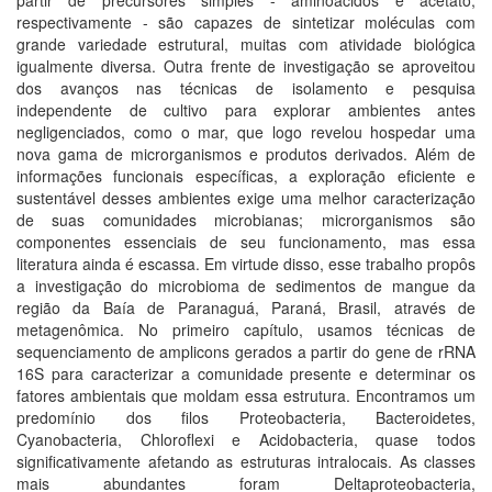
partir de precursores simples - aminoácidos e acetato,
respectivamente - são capazes de sintetizar moléculas com
grande variedade estrutural, muitas com atividade biológica
igualmente diversa. Outra frente de investigação se aproveitou
dos avanços nas técnicas de isolamento e pesquisa
independente de cultivo para explorar ambientes antes
negligenciados, como o mar, que logo revelou hospedar uma
nova gama de microrganismos e produtos derivados. Além de
informações funcionais específicas, a exploração eficiente e
sustentável desses ambientes exige uma melhor caracterização
de suas comunidades microbianas; microrganismos são
componentes essenciais de seu funcionamento, mas essa
literatura ainda é escassa. Em virtude disso, esse trabalho propôs
a investigação do microbioma de sedimentos de mangue da
região da Baía de Paranaguá, Paraná, Brasil, através de
metagenômica. No primeiro capítulo, usamos técnicas de
sequenciamento de amplicons gerados a partir do gene de rRNA
16S para caracterizar a comunidade presente e determinar os
fatores ambientais que moldam essa estrutura. Encontramos um
predomínio dos filos Proteobacteria, Bacteroidetes,
Cyanobacteria, Chloroflexi e Acidobacteria, quase todos
significativamente afetando as estruturas intralocais. As classes
mais abundantes foram Deltaproteobacteria,