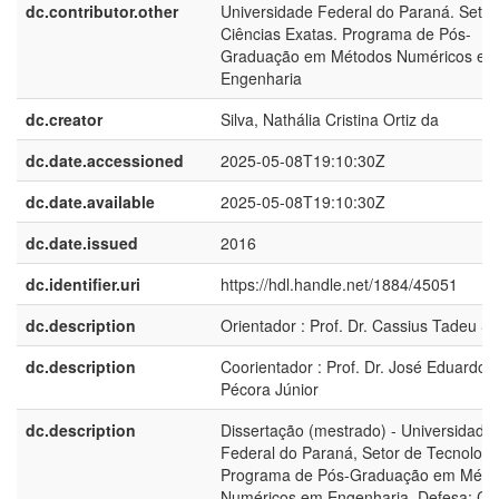
dc.contributor.other
Universidade Federal do Paraná. Setor
Ciências Exatas. Programa de Pós-
Graduação em Métodos Numéricos em
Engenharia
dc.creator
Silva, Nathália Cristina Ortiz da
dc.date.accessioned
2025-05-08T19:10:30Z
dc.date.available
2025-05-08T19:10:30Z
dc.date.issued
2016
dc.identifier.uri
https://hdl.handle.net/1884/45051
dc.description
Orientador : Prof. Dr. Cassius Tadeu Sc
dc.description
Coorientador : Prof. Dr. José Eduardo
Pécora Júnior
dc.description
Dissertação (mestrado) - Universidade
Federal do Paraná, Setor de Tecnologi
Programa de Pós-Graduação em Méto
Numéricos em Engenharia. Defesa: Curi