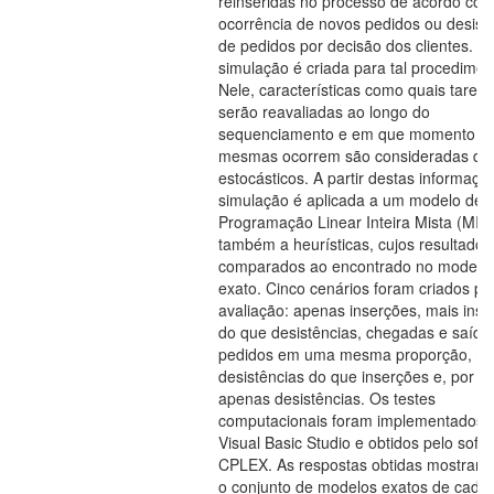
reinseridas no processo de acordo com
ocorrência de novos pedidos ou desist
de pedidos por decisão dos clientes. 
simulação é criada para tal procedimen
Nele, características como quais tarefa
serão reavaliadas ao longo do
sequenciamento e em que momento a
mesmas ocorrem são consideradas da
estocásticos. A partir destas informaçõ
simulação é aplicada a um modelo de
Programação Linear Inteira Mista (MIL
também a heurísticas, cujos resultados
comparados ao encontrado no modelo
exato. Cinco cenários foram criados par
avaliação: apenas inserções, mais ins
do que desistências, chegadas e saída
pedidos em uma mesma proporção, ma
desistências do que inserções e, por fi
apenas desistências. Os testes
computacionais foram implementados
Visual Basic Studio e obtidos pelo soft
CPLEX. As respostas obtidas mostram
o conjunto de modelos exatos de cada 