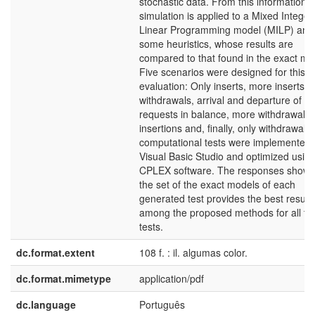
stochastic data. From this information, 
simulation is applied to a Mixed Integer
Linear Programming model (MILP) and
some heuristics, whose results are
compared to that found in the exact mo
Five scenarios were designed for this
evaluation: Only inserts, more inserts t
withdrawals, arrival and departure of
requests in balance, more withdrawals 
insertions and, finally, only withdrawals
computational tests were implemented 
Visual Basic Studio and optimized using
CPLEX software. The responses show 
the set of the exact models of each
generated test provides the best result
among the proposed methods for all th
tests.
dc.format.extent
108 f. : il. algumas color.
dc.format.mimetype
application/pdf
dc.language
Português