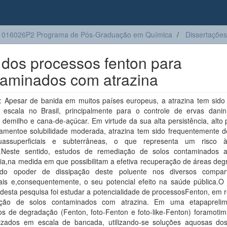
1016026P2 Programa de Pós-Graduação em Química
Dissertações
 dos processos fenton para
taminados com atrazina
 Apesar de banida em muitos países europeus, a atrazina tem sido u
 escala no Brasil, principalmente para o controle de ervas dani
 demilho e cana-de-açúcar. Em virtude da sua alta persistência, alto 
amentoe solubilidade moderada, atrazina tem sido frequentemente d
assuperficiais e subterrâneas, o que representa um risco 
Neste sentido, estudos de remediação de solos contaminados 
ia,na medida em que possibilitam a efetiva recuperação de áreas deg
ndo opoder de dissipação deste poluente nos diversos compar
ais e,consequentemente, o seu potencial efeito na saúde pública.O p
 desta pesquisa foi estudar a potencialidade de processosFenton, em 
ção de solos contaminados com atrazina. Em uma etapaprelim
os de degradação (Fenton, foto-Fenton e foto-like-Fenton) foramotim
rizados em escala de bancada, utilizando-se soluções aquosas dos