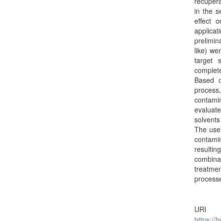
recupera
in the s
effect 
applicat
prelimi
like) we
target 
complete
Based o
process,
contamin
evaluate
solvents
The use 
contamin
resultin
combina
treatme
processe
URI
https://