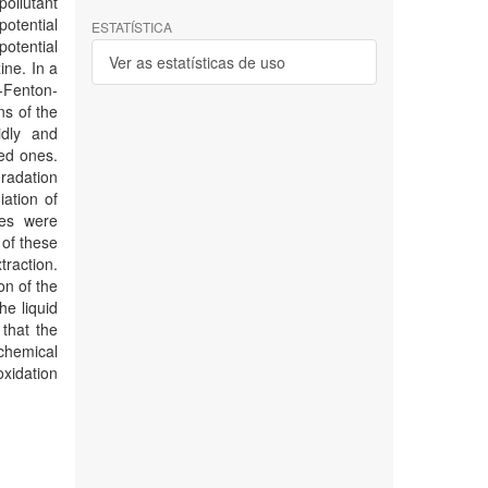
pollutant
potential
ESTATÍSTICA
otential
Ver as estatísticas de uso
ine. In a
-Fenton-
ns of the
idly and
ted ones.
radation
ation of
ses were
 of these
traction.
on of the
he liquid
 that the
chemical
xidation