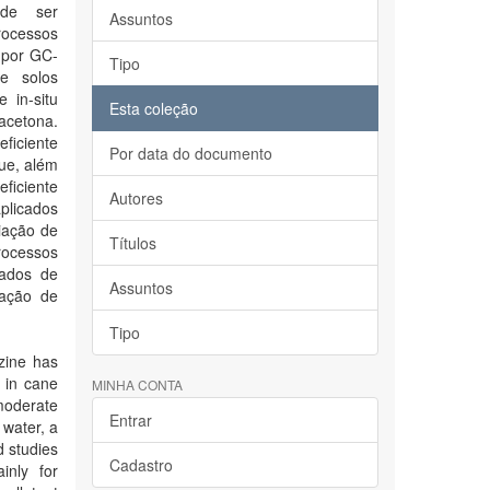
ode ser
Assuntos
rocessos
 por GC-
Tipo
e solos
 in-situ
Esta coleção
 acetona.
eficiente
Por data do documento
ue, além
ficiente
Autores
aplicados
iação de
Títulos
rocessos
çados de
Assuntos
iação de
Tipo
zine has
 in cane
MINHA CONTA
 moderate
Entrar
 water, a
d studies
Cadastro
inly for