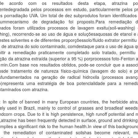
De acordo com os resultados desta etapa, atrazina p
entedegradada pelos processos em estudo, particularmente pelos p
os porradiação UVA. Um total de dez subprodutos foram identificados
mmecanismo de degradação foi proposto.Para remediação d
nados foram utilizados processos de lavagem exsitu(soil-washing) e
ushing), recorrendo-se ao uso de água e soluçõesaquosas de etanol e
stes solventes e de diferentes proporçõessolo/fluido extrator permitiu 
o de atrazina do solo contaminado, comdestaque para o uso de água q
itir a remediação praticamente completado solo tratado, permitiu e
ão da atrazina extraída (superior a 95 %) porprocessos foto-Fenton 
 min.Com base nos resultados obtidos, pode-se concluir que a assoc
osde tratamento de natureza físico-química (lavagem do solo) e p
sfundamentados na geração de radical hidroxila (processos avan
o)representa uma estratégia de boa potencialidade para a remed
ntaminados com atrazina.
: In spite of banned in many European countries, the herbicide atra
ly used in Brazil, mainly to control of grasses and broadleaf weeds
dcorn crops. Due to it is high persistence, high runoff potential and
ty,atrazine has been frequently detected in surface, ground and drinking
timplies a significant risk to the human health.In view of this backgroun
ng the remediation of contaminated soilshas become relevant, ma