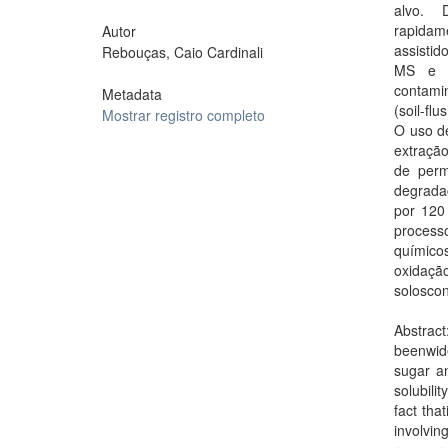
alvo. 
rapidam
Autor
assistid
Rebouças, Caio Cardinali
MS e u
contami
Metadata
(soil-fl
Mostrar registro completo
O uso de
extraçã
de perm
degradaç
por 120
process
químico
oxidaçã
solosco
Abstract
beenwide
sugar an
solubili
fact tha
involvi