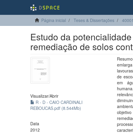
Página inicial
Teses & Dissertações
4000
Estudo da potencialidade
remediação de solos con
Resumo:
emlarga
lavouras
de esco
em águ
humana.
relevânc
Visualizar/
Abrir
diminui
R - D - CAIO CARDINALI
ambient
REBOUCAS.pdf (8.544Mb)
objetivo
remedia
Data
process
2012
caracte