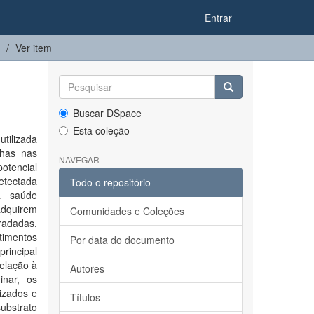
Entrar
Ver item
Buscar DSpace
Esta coleção
tilizada
nhas nas
NAVEGAR
potencial
etectada
Todo o repositório
à saúde
adquirem
Comunidades e Coleções
radadas,
timentos
Por data do documento
rincipal
relação à
Autores
inar, os
izados e
Títulos
ubstrato