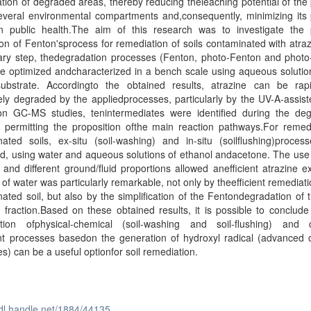
tion of degraded areas, thereby reducing theleaching potential of the 
everal environmental compartments and,consequently, minimizing its 
on public health.The aim of this research was to investigate the p
ion of Fenton'sprocess for remediation of soils contaminated with atraz
nary step, thedegradation processes (Fenton, photo-Fenton and photo
re optimized andcharacterized in a bench scale using aqueous solutio
substrate. Accordingto the obtained results, atrazine can be rap
ly degraded by the appliedprocesses, particularly by the UV-A-assis
n GC-MS studies, tenintermediates were identified during the deg
 permitting the proposition ofthe main reaction pathways.For remedi
ated soils, ex-situ (soil-washing) and in-situ (soilflushing)proces
d, using water and aqueous solutions of ethanol andacetone. The use
 and different ground/fluid proportions allowed anefficient atrazine ex
of water was particularly remarkable, not only by theefficient remediati
ated soil, but also by the simplification of the Fentondegradation of t
g fraction.Based on these obtained results, it is possible to conclude
tion ofphysical-chemical (soil-washing and soil-flushing) and 
nt processes basedon the generation of hydroxyl radical (advanced o
s) can be a useful optionfor soil remediation.
hdl.handle.net/1884/44135