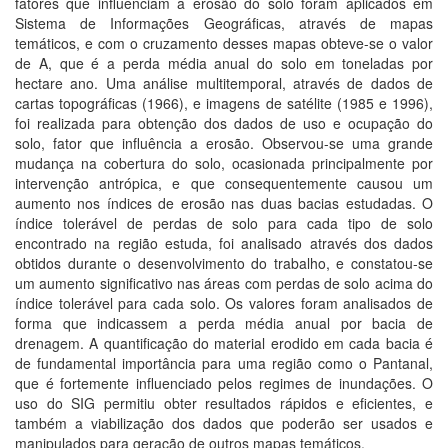
fatores que influenciam a erosão do solo foram aplicados em
Sistema de Informações Geográficas, através de mapas
temáticos, e com o cruzamento desses mapas obteve-se o valor
de A, que é a perda média anual do solo em toneladas por
hectare ano. Uma análise multitemporal, através de dados de
cartas topográficas (1966), e imagens de satélite (1985 e 1996),
foi realizada para obtenção dos dados de uso e ocupação do
solo, fator que influência a erosão. Observou-se uma grande
mudança na cobertura do solo, ocasionada principalmente por
intervenção antrópica, e que consequentemente causou um
aumento nos índices de erosão nas duas bacias estudadas. O
índice tolerável de perdas de solo para cada tipo de solo
encontrado na região estuda, foi analisado através dos dados
obtidos durante o desenvolvimento do trabalho, e constatou-se
um aumento significativo nas áreas com perdas de solo acima do
índice tolerável para cada solo. Os valores foram analisados de
forma que indicassem a perda média anual por bacia de
drenagem. A quantificação do material erodido em cada bacia é
de fundamental importância para uma região como o Pantanal,
que é fortemente influenciado pelos regimes de inundações. O
uso do SIG permitiu obter resultados rápidos e eficientes, e
também a viabilização dos dados que poderão ser usados e
manipulados para geração de outros mapas temáticos.