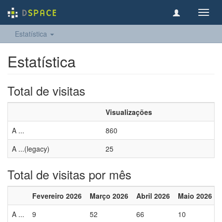
Toggl
navig
Estatística
Estatística
Total de visitas
Visualizações
A ...
860
A ...(legacy)
25
Total de visitas por mês
Fevereiro 2026
Março 2026
Abril 2026
Maio 2026
A ...
9
52
66
10