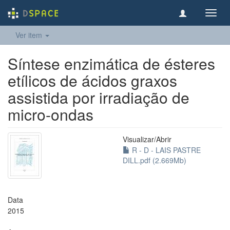
Toggl
navig
Ver item
Síntese enzimática de ésteres
etílicos de ácidos graxos
assistida por irradiação de
micro-ondas
Visualizar/
Abrir
R - D - LAIS PASTRE
DILL.pdf (2.669Mb)
Data
2015