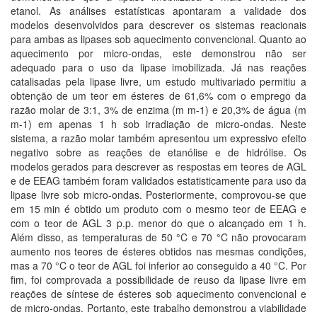
etanol. As análises estatísticas apontaram a validade dos
modelos desenvolvidos para descrever os sistemas reacionais
para ambas as lipases sob aquecimento convencional. Quanto ao
aquecimento por micro-ondas, este demonstrou não ser
adequado para o uso da lipase imobilizada. Já nas reações
catalisadas pela lipase livre, um estudo multivariado permitiu a
obtenção de um teor em ésteres de 61,6% com o emprego da
razão molar de 3:1, 3% de enzima (m m-1) e 20,3% de água (m
m-1) em apenas 1 h sob irradiação de micro-ondas. Neste
sistema, a razão molar também apresentou um expressivo efeito
negativo sobre as reações de etanólise e de hidrólise. Os
modelos gerados para descrever as respostas em teores de AGL
e de EEAG também foram validados estatisticamente para uso da
lipase livre sob micro-ondas. Posteriormente, comprovou-se que
em 15 min é obtido um produto com o mesmo teor de EEAG e
com o teor de AGL 3 p.p. menor do que o alcançado em 1 h.
Além disso, as temperaturas de 50 °C e 70 °C não provocaram
aumento nos teores de ésteres obtidos nas mesmas condições,
mas a 70 °C o teor de AGL foi inferior ao conseguido a 40 °C. Por
fim, foi comprovada a possibilidade de reuso da lipase livre em
reações de síntese de ésteres sob aquecimento convencional e
de micro-ondas. Portanto, este trabalho demonstrou a viabilidade