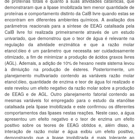
de proteínas totais e quanto a suas atividades catalíticas, que
demonstraram que a lipase imobilizada tem menor quantidade de
proteínas e comportamento distinto da CalB livre quando estas se
encontram em diferentes ambientes químicos. A avaliação dos
parâmetros reacionais para a síntese de EEAG catalisada pela
CalB livre foi realizada primeiramente através de um estudo
univariado, que demonstrou que o teor de água é relevante na
regulação da atividade enzimática e que a razão molar
etanol:óleo é um parâmetro que necessita ser cuidadosamente
otimizado, a fim de minimizar a produção de ácidos graxos livres
(AGL). Ademais, a adição de 10% de hexano neste sistema levou
à dimiuição na produção de ésteres. Posteriormente, um
planejamento multivariado contendo as variáveis razão molar
etanol:óleo, quantidade de enzima e teor de água foi realizado e
este revelou um efeito negativo da razão molar sobre a produção
de EEAG e de AGL. Outro planejamento fatorial contendo as
mesmas variáveis foi empregado para o estudo da etanólise
catalisada pela lipase imobilizada e este confirmou os diferentes
comportamentos das lipases nestas reações. Neste caso, a água
apresentou um efeito negativo e o teor de enzima um efeito
positivo sobre os teores de EEAG obtidos e, além disso, a
interação de razão molar e água exibiu um efeito positivo,
demonstrando que a lipase imobilizada é mais tolerante ao