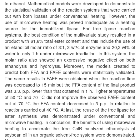
to ethanol. Mathematical models were developed to demonstrate
the statistical validation of the reaction systems that were carried
out with both lipases under conventional heating. However, the
use of microwave heating was proved inadequate as a heating
source for the immobilized lipase. For free lipase reaction
systems, the best condition of the multivariate study resulted in a
product with 61,6% total ester content and this include the use of
an etanol:oil molar ratio of 3:1, 3 wt% of enzyme and 20,3 wt% of
water in only 1 h under microwave irradiation. In this system, the
molar ratio also showed an expressive negative effect on both
ethanolysis and hydrolysis. Moreover, the models created to
predict both FFA and FAEE contents were statistically validated.
The same results in FAEE were obtained when the reaction time
was decreased to 15 min but the FFA content of the final product
was 3.3. p.p. lower than that obtained in 1 h. Higher temperatures
of 50 °C and 70 °C did not improve the observed FAEE content
but at 70 °C the FFA content decreased in 3 p.p. in relation to
reactions carried out 40 °C. At last, the reuse of the free lipase for
ester synthesis was demonstrated under conventional and
microwave heating. In conclusion, the benefits of using microwave
heating to accelerate the free CalB catalyzed ethanolysis of
soybean oil in an organic solvent-free system were demonstrated.