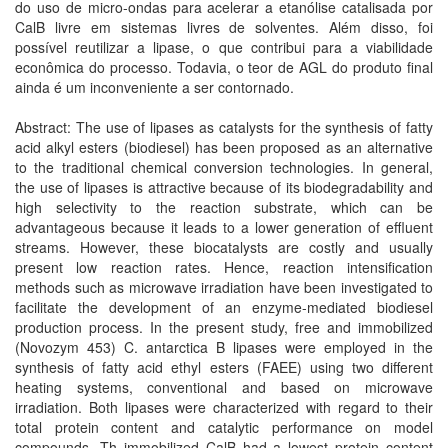
do uso de micro-ondas para acelerar a etanólise catalisada por
CalB livre em sistemas livres de solventes. Além disso, foi
possível reutilizar a lipase, o que contribui para a viabilidade
econômica do processo. Todavia, o teor de AGL do produto final
ainda é um inconveniente a ser contornado.
Abstract: The use of lipases as catalysts for the synthesis of fatty
acid alkyl esters (biodiesel) has been proposed as an alternative
to the traditional chemical conversion technologies. In general,
the use of lipases is attractive because of its biodegradability and
high selectivity to the reaction substrate, which can be
advantageous because it leads to a lower generation of effluent
streams. However, these biocatalysts are costly and usually
present low reaction rates. Hence, reaction intensification
methods such as microwave irradiation have been investigated to
facilitate the development of an enzyme-mediated biodiesel
production process. In the present study, free and immobilized
(Novozym 453) C. antarctica B lipases were employed in the
synthesis of fatty acid ethyl esters (FAEE) using two different
heating systems, conventional and based on microwave
irradiation. Both lipases were characterized with regard to their
total protein content and catalytic performance on model
compounds. Th immobilized CalB had a lowest protein content