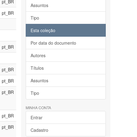
pt_BR
Assuntos
pt_BR
Tipo
Esta coleção
Por data do documento
pt_BR
Autores
Títulos
pt_BR
Assuntos
pt_BR
pt_BR
Tipo
MINHA CONTA
pt_BR
Entrar
pt_BR
Cadastro