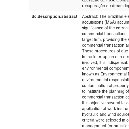
recuperação de áreas deg
dc.description.abstract
Abstract: The Brazilian el
acquisitions (M&A) accum
significance of the correc
commercial transactions. 
target firm, providing th
commercial transaction a
These procedures of due d
in the interruption of a d
involved, it is indispensa
environmental component. 
known as Environmental Du
environmental responsibil
contamination of property
to institute the planning 
commercial transaction co
this objective several tas
application of work instru
hydraulic and wind source
criteria were selected in 
management (or omission) 