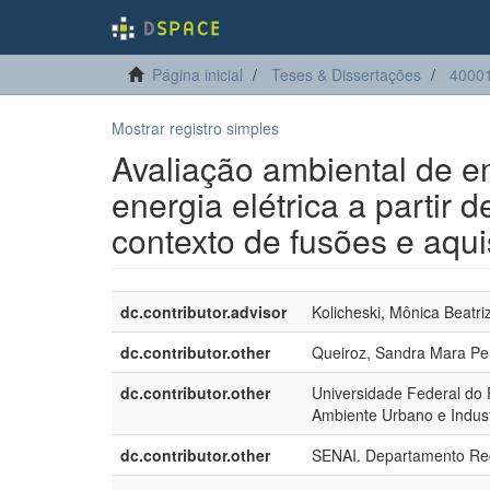
Página inicial
Teses & Dissertações
40001
Mostrar registro simples
Avaliação ambiental de 
energia elétrica a partir d
contexto de fusões e aqu
dc.contributor.advisor
Kolicheski, Mônica Beatri
dc.contributor.other
Queiroz, Sandra Mara Pe
dc.contributor.other
Universidade Federal do
Ambiente Urbano e Indust
dc.contributor.other
SENAI. Departamento Re