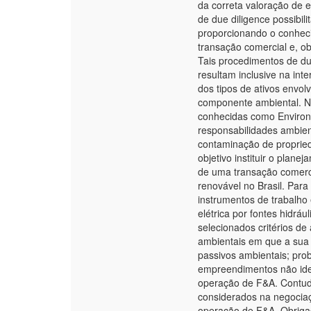
da correta valoração de 
de due diligence possibi
proporcionando o conheci
transação comercial e, o
Tais procedimentos de du
resultam inclusive na in
dos tipos de ativos envol
componente ambiental. N
conhecidas como Environm
responsabilidades ambien
contaminação de propried
objetivo instituir o pla
de uma transação comerc
renovável no Brasil. Para 
instrumentos de trabalh
elétrica por fontes hidráu
selecionados critérios de
ambientais em que a sua
passivos ambientais; pro
empreendimentos não iden
operação de F&A. Contud
considerados na negociaç
operação de F&A. Obrigaç