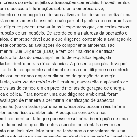
empresas do setor sujeitas a transações comerciais. Procedimentos
litam o acesso a informações sobre uma empresa-alvo,
mento de um negócio e de seus ativos antes de se concretizar uma
bviamente, antes de assumir quaisquer obrigações ou compromissos.
e diligence podem revelar fatos inesperados que, em certos casos,
terrupção de um negócio. De acordo com a natureza da operação e
vidos, é imprescindível que a due diligence contemple a avaliação do
este contexto, as avaliações do componente ambiental são
ental Due Diligence (EDD) e tem por finalidade identificar
tais oriundas do descumprimento de requisitos legais, da
ades, dentre outras circunstancias. A presente pesquisa teve por
nejamento do componente ambiental de uma due diligence no contexto
ial contemplando empreendimentos de geração de energia
tanto, valeu-se de revisão de literatura, elaboração e aplicação de
o e visitas de campo em empreendimentos de geração de energia
lica e eólica. Para nortear uma due diligence ambiental, foram
 avaliação de maneira a permitir a identificação de aspectos
 gestão (ou omissão) por uma empresa-alvo possam resultar em
blemas ou riscos ambientais. A pesquisa conduzida nos
tificou nenhum fato que pudesse resultar na interrupção de uma
o, demonstrou que diferentes aspectos ambientais devem ser
ão que, inclusive, interferem no fechamento dos valores de uma
ões oriundas de compensação ambiental; de reposição florestal; de