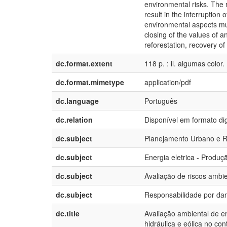
environmental risks. The r
result in the interruptio
environmental aspects mus
closing of the values of
reforestation, recovery o
dc.format.extent
118 p. : il. algumas color.
dc.format.mimetype
application/pdf
dc.language
Português
dc.relation
Disponível em formato dig
dc.subject
Planejamento Urbano e R
dc.subject
Energia eletrica - Produç
dc.subject
Avaliação de riscos ambie
dc.subject
Responsabilidade por da
dc.title
Avaliação ambiental de e
hidráulica e eólica no co