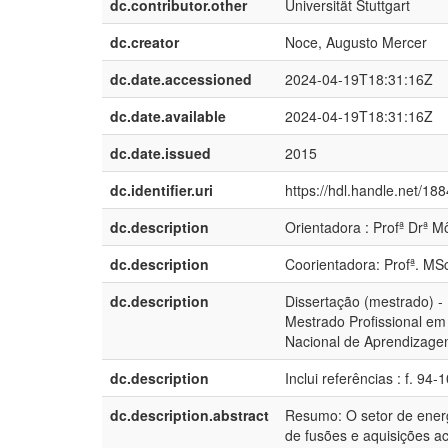
dc.contributor.other
Universität Stuttgart
dc.creator
Noce, Augusto Mercer
dc.date.accessioned
2024-04-19T18:31:16Z
dc.date.available
2024-04-19T18:31:16Z
dc.date.issued
2015
dc.identifier.uri
https://hdl.handle.net/18
dc.description
Orientadora : Profª Drª M
dc.description
Coorientadora: Profª. MS
dc.description
Dissertação (mestrado) -
Mestrado Profissional em
Nacional de Aprendizagem 
dc.description
Inclui referências : f. 94-
dc.description.abstract
Resumo: O setor de energi
de fusões e aquisições a