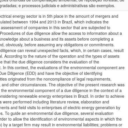
radadas; e processos judiciais e administrativas são exemplos.
ectrical energy sector is in 5th place in the amount of mergers and
ulated between 1994 and 2013 in Brazil, which indicates the
t assessment of companies in this sector that are subjected to
Procedures of due diligence allow the access to information about a
e knowledge about a business and its assets before completing a
nd, obviously, before assuming any obligations or commitments.
iligence can reveal unexpected facts, which, in certain cases, result
eal. According to the nature of the operation and the types of assets
ble that the due diligence considers the evaluation of the
In this context, the evaluations of the environmental component are
e Diligence (EDD) and have the objective of identifying
ities originated from the noncompliance of legal requirements,
, and other circumstances. The objective of the present research was
of the environmental component of a due diligence in the context of a
nsidering renewable energy enterprises in Brazil. In order to achieve
ks were performed including literature review, elaboration and
ments and field visits to enterprises of electric energy generation by
s. To guide an environmental due diligence, several evaluation
order to allow the identification of environmental aspects in which the
by a target firm may result in environmental liabilities; problems or