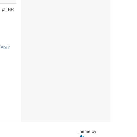
pt_BR
/
Abrir
Theme by