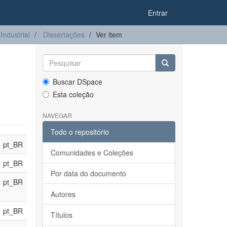
Entrar
ndustrial
Dissertações
Ver item
Buscar DSpace
Esta coleção
NAVEGAR
Todo o repositório
pt_BR
Comunidades e Coleções
pt_BR
Por data do documento
pt_BR
Autores
pt_BR
Títulos