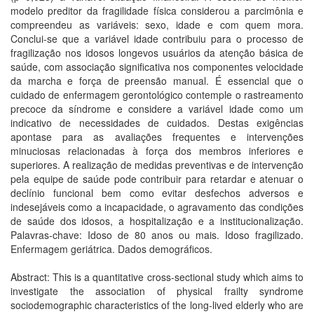
modelo preditor da fragilidade física considerou a parcimônia e
compreendeu as variáveis: sexo, idade e com quem mora.
Conclui-se que a variável idade contribuiu para o processo de
fragilização nos idosos longevos usuários da atenção básica de
saúde, com associação significativa nos componentes velocidade
da marcha e força de preensão manual. É essencial que o
cuidado de enfermagem gerontológico contemple o rastreamento
precoce da síndrome e considere a variável idade como um
indicativo de necessidades de cuidados. Destas exigências
apontase para as avaliações frequentes e intervenções
minuciosas relacionadas à força dos membros inferiores e
superiores. A realização de medidas preventivas e de intervenção
pela equipe de saúde pode contribuir para retardar e atenuar o
declínio funcional bem como evitar desfechos adversos e
indesejáveis como a incapacidade, o agravamento das condições
de saúde dos idosos, a hospitalização e a institucionalização.
Palavras-chave: Idoso de 80 anos ou mais. Idoso fragilizado.
Enfermagem geriátrica. Dados demográficos.
Abstract: This is a quantitative cross-sectional study which aims to
investigate the association of physical frailty syndrome
sociodemographic characteristics of the long-lived elderly who are