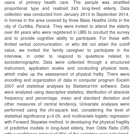
users of primary health care. The sample was stratified
proportional type and realized 243 long-lived elderly. Data
collection was conducted from January 2013 to September 2014,
in homes in the area covered by three Basic Healths Units in the
city of Curitiba, Paraná. They were invited to attend the elderly
over 80 years who were registered in UBS to conduct the survey
and to provide cognitive ability to participate. For those with
limited verbal communication, or who did not attain the cutoff
value, we invited the family caregiver to participate in the
interview, in order to respond to questions related to
sociodemographic. Data were collected through a structured
instrument, application scales and conducting physical tests,
which make up the assessment of physical frailty. There were
encoding and organization of data in computer program Excel®
2007 and statistical analyses by Statistica10® software. Data
were analysed using descriptive statistics, distribution of absolute
frequency and percentage, mean and standard deviation and
other measures of central tendency. Univariate analyses were
performed using the chi-square test, considering the level of
statistical significance p<0.05, and multivariate logistic regression
with Forward Stepwise method. In developing the physical fragility
of predictive models in long-lived elderly, their Odds Ratio (OR)
with a confidence interval of 95% of the variables were calculated.