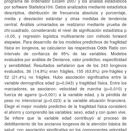
programa de ordenador Excel® 2007 y los análisis estadísticos
por software Statistica10®. Datos analizados mediante estadística
descriptiva, distribución de frecuencia absoluta y porcentaje,
media y desviación estándar y otras medidas de tendencia
central. Análisis univariados se realizaron mediante prueba de
chi-cuadrado, considerando el nivel de significación estadística p
<0,05, y regresión logística multivariante con método forward
stepwise. Para desarrollo de los modelos predictivos de fragilidad
física en longevos, se calcularon las respectivas Odds Ratio con
intervalo de confianza de 95% de las variables. Modelos
evaluados por análisis de Deviance, valor predictivo, especificidad
y sensibilidad. Resultados señalaron que de los 243 longevos
evaluados, 36 (14,8%) eran frágiles, 155 (63,8%) pre-frágiles y
52 (21,4%) no frágiles. Hubo asociación significativa entre la
variable demográfica edad (p=0,043) y fragilidad física. Entre los
marcadores, se asociaron: velocidad de marcha (p=0,010) y
fuerza de agarre (p=0,001) a la variable edad, y la pérdida de
peso no intencional (p=0,023) a la variable situación financiera.
Elegir el mejor modelo predictivo de la fragilidad física consideró
el ahorro y comprendió las variables: sexo, edad y con quien vive.
Se infiere que la variable edad contribuyó al proceso de
debilitamiento de los ancianos longevos de la atención básica de
salud, con asociación significativa en los componentes velocidad