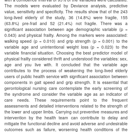
The models were evaluated by Deviance analysis, predictive
value, sensitivity and specificity. The results show that of the 243
long-lived elderly of the study, 36 (14.8%) were fragile, 155
(63.8%) pre-frail and 52 (21.4%) not fragile. There was a
significant association between age demographic variable (p =
0.043) and physical frailty. Among the markers were associated:
walking speed (p = 0.010) and grip strength (p = 0.001) to the
variable age and unintentional weight loss (p = 0.023) to the
variable financial situation. Choosing the best predictor model of
physical frailty considered thrift and understood the variables: sex,
age and you live with. It concluded that the variable age
contributes to the process of weakening the long-lived elderly
users of public health service with significant association between
components in gait speed and grip strength. It is essential that
gerontological nursing care contemplate the early screening of
the syndrome and consider the variable age as an indicator of
care needs. These requirements point to the frequent
assessments and detailed interventions related to the strength of
the lower and upper limbs. Carrying out preventive measures and
intervention by the health team can contribute to delay and
mitigate the functional decline and avoid adverse and undesirable
outcomes such as failure, worsening health conditions of the