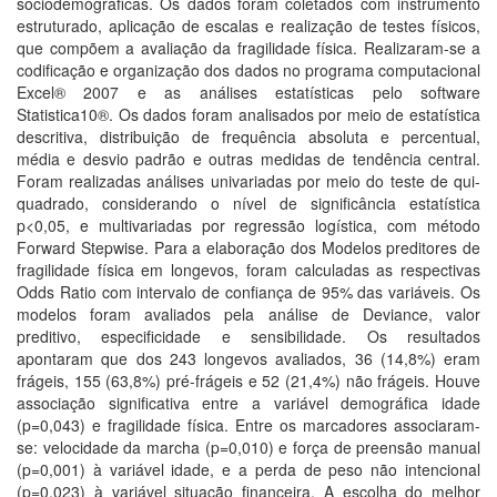
sociodemográficas. Os dados foram coletados com instrumento
estruturado, aplicação de escalas e realização de testes físicos,
que compõem a avaliação da fragilidade física. Realizaram-se a
codificação e organização dos dados no programa computacional
Excel® 2007 e as análises estatísticas pelo software
Statistica10®. Os dados foram analisados por meio de estatística
descritiva, distribuição de frequência absoluta e percentual,
média e desvio padrão e outras medidas de tendência central.
Foram realizadas análises univariadas por meio do teste de qui-
quadrado, considerando o nível de significância estatística
p<0,05, e multivariadas por regressão logística, com método
Forward Stepwise. Para a elaboração dos Modelos preditores de
fragilidade física em longevos, foram calculadas as respectivas
Odds Ratio com intervalo de confiança de 95% das variáveis. Os
modelos foram avaliados pela análise de Deviance, valor
preditivo, especificidade e sensibilidade. Os resultados
apontaram que dos 243 longevos avaliados, 36 (14,8%) eram
frágeis, 155 (63,8%) pré-frágeis e 52 (21,4%) não frágeis. Houve
associação significativa entre a variável demográfica idade
(p=0,043) e fragilidade física. Entre os marcadores associaram-
se: velocidade da marcha (p=0,010) e força de preensão manual
(p=0,001) à variável idade, e a perda de peso não intencional
(p=0,023) à variável situação financeira. A escolha do melhor