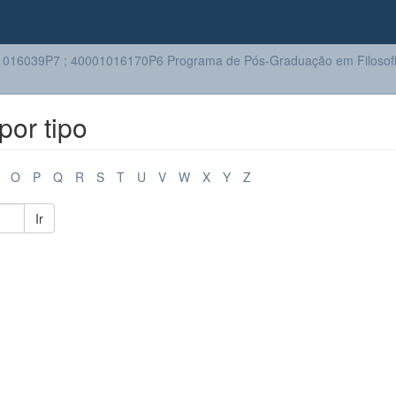
016039P7 ; 40001016170P6 Programa de Pós-Graduação em Filosof
or tipo
O
P
Q
R
S
T
U
V
W
X
Y
Z
Ir