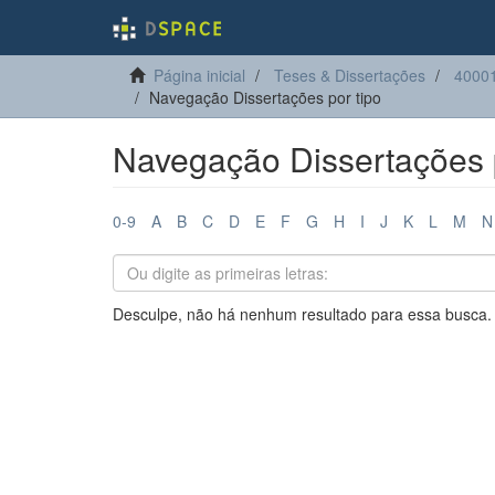
Página inicial
Teses & Dissertações
40001
Navegação Dissertações por tipo
Navegação Dissertações p
0-9
A
B
C
D
E
F
G
H
I
J
K
L
M
N
Desculpe, não há nenhum resultado para essa busca.