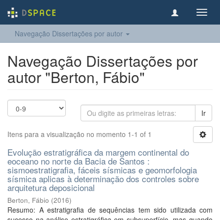
Toggl
navig
Navegação Dissertações por autor
Navegação Dissertações por
autor "Berton, Fábio"
Ir
Itens para a visualização no momento 1-1 of 1
Evolução estratigráfica da margem continental do
eoceano no norte da Bacia de Santos :
sismoestratigrafia, fáceis sísmicas e geomorfologia
sísmica aplicas à determinação dos controles sobre
arquitetura deposicional
Berton, Fábio
(
2016
)
Resumo: A estratigrafia de sequências tem sido utilizada com
sucesso na análise estratigráfica em subsuperfície, mas quando