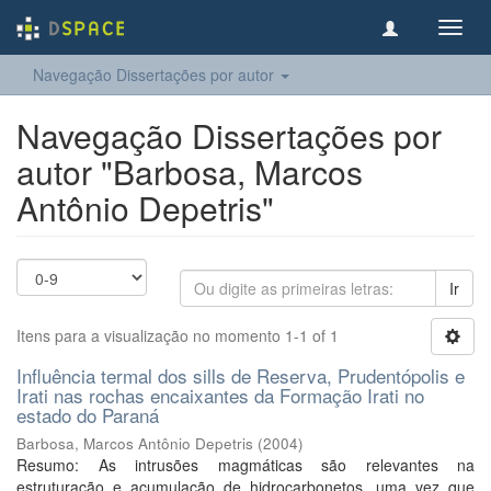
Toggl
navig
Navegação Dissertações por autor
Navegação Dissertações por
autor "Barbosa, Marcos
Antônio Depetris"
Ir
Itens para a visualização no momento 1-1 of 1
Influência termal dos sills de Reserva, Prudentópolis e
Irati nas rochas encaixantes da Formação Irati no
estado do Paraná
Barbosa, Marcos Antônio Depetris
(
2004
)
Resumo: As intrusões magmáticas são relevantes na
estruturação e acumulação de hidrocarbonetos, uma vez que