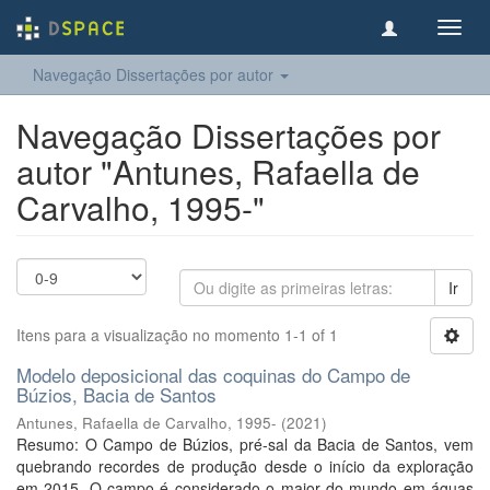
Toggl
navig
Navegação Dissertações por autor
Navegação Dissertações por
autor "Antunes, Rafaella de
Carvalho, 1995-"
Ir
Itens para a visualização no momento 1-1 of 1
Modelo deposicional das coquinas do Campo de
Búzios, Bacia de Santos
Antunes, Rafaella de Carvalho, 1995-
(
2021
)
Resumo: O Campo de Búzios, pré-sal da Bacia de Santos, vem
quebrando recordes de produção desde o início da exploração
em 2015. O campo é considerado o maior do mundo em águas