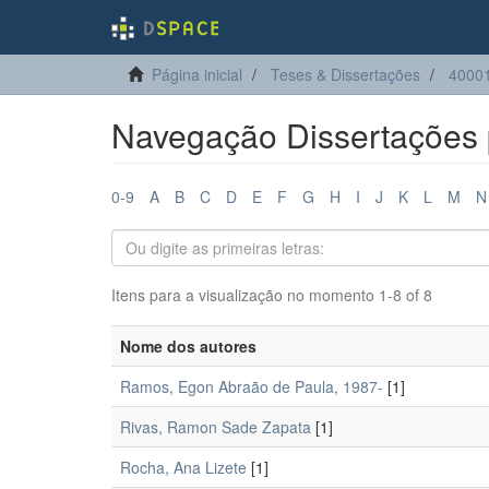
Página inicial
Teses & Dissertações
4000
Navegação Dissertações 
0-9
A
B
C
D
E
F
G
H
I
J
K
L
M
N
Itens para a visualização no momento 1-8 of 8
Nome dos autores
Ramos, Egon Abraão de Paula, 1987-
[1]
Rivas, Ramon Sade Zapata
[1]
Rocha, Ana Lizete
[1]