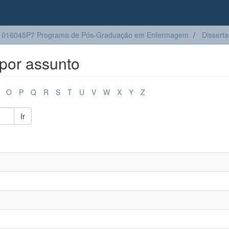
1016045P7 Programa de Pós-Graduação em Enfermagem
Dissert
por assunto
O
P
Q
R
S
T
U
V
W
X
Y
Z
Ir