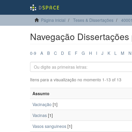
Página inicial
Teses & Dissertações
4000
Navegação Dissertações 
0-9
A
B
C
D
E
F
G
H
I
J
K
L
M
N
Itens para a visualização no momento 1-13 of 13
Assunto
Vacinação
[1]
Vacinas
[1]
Vasos sanguineos
[1]