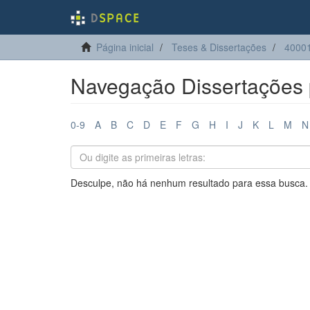
Página inicial
Teses & Dissertações
4000
Navegação Dissertações 
0-9
A
B
C
D
E
F
G
H
I
J
K
L
M
N
Desculpe, não há nenhum resultado para essa busca.