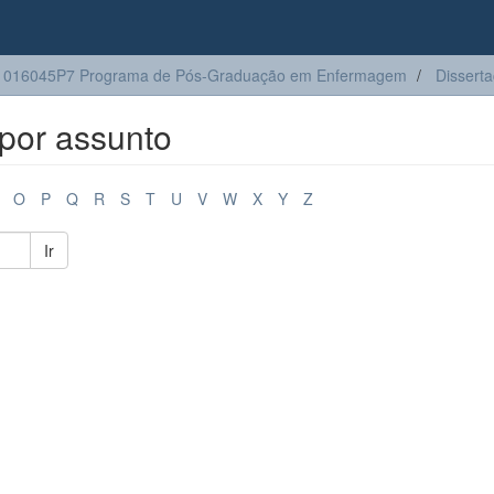
1016045P7 Programa de Pós-Graduação em Enfermagem
Dissert
por assunto
O
P
Q
R
S
T
U
V
W
X
Y
Z
Ir