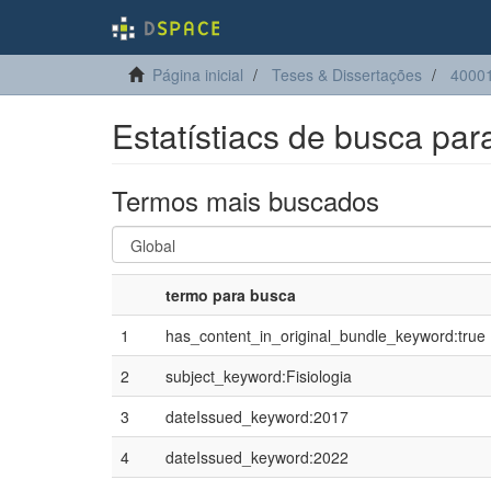
Página inicial
Teses & Dissertações
40001
Estatístiacs de busca par
Termos mais buscados
termo para busca
1
has_content_in_original_bundle_keyword:true
2
subject_keyword:Fisiologia
3
dateIssued_keyword:2017
4
dateIssued_keyword:2022