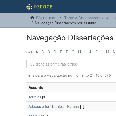
Página inicial
Teses & Dissertações
40001
Navegação Dissertações por assunto
Navegação Dissertações 
0-9
A
B
C
D
E
F
G
H
I
J
K
L
M
N
Itens para a visualização no momento 21-40 of 675
Assunto
Aditivos
[1]
Adubos e fertilizantes - Paraná
[1]