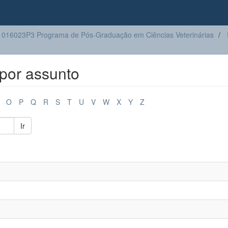
016023P3 Programa de Pós-Graduação em Ciências Veterinárias
por assunto
O
P
Q
R
S
T
U
V
W
X
Y
Z
Ir