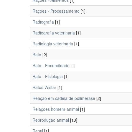
Rações - Alimentos
[1]
Rações - Processamento
[1]
Radiografia
[1]
Radiografia veterinaria
[1]
Radiologia veterinaria
[1]
Rato
[2]
Rato - Fecundidade
[1]
Rato - Fisiologia
[1]
Ratos Wistar
[1]
Reaçao em cadeia de polimerase
[2]
Relações homem-animal
[1]
Reprodução animal
[13]
Reptil
[1]