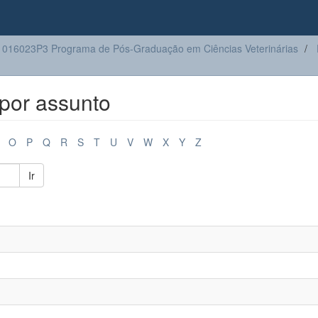
016023P3 Programa de Pós-Graduação em Ciências Veterinárias
por assunto
O
P
Q
R
S
T
U
V
W
X
Y
Z
Ir