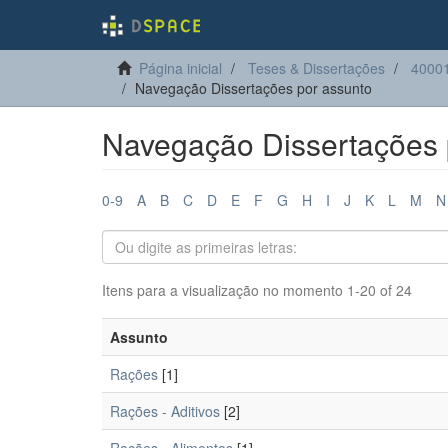
Página inicial
Teses & Dissertações
40001
Navegação Dissertações por assunto
Navegação Dissertações 
0-9
A
B
C
D
E
F
G
H
I
J
K
L
M
N
Itens para a visualização no momento 1-20 of 24
Assunto
Rações
[1]
Rações - Aditivos
[2]