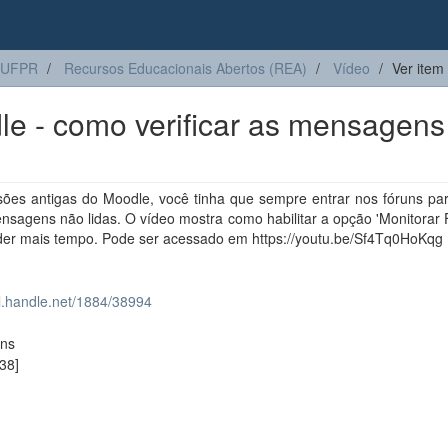
 UFPR
Recursos Educacionais Abertos (REA)
Vídeo
Ver item
e - como verificar as mensagens
sões antigas do Moodle, você tinha que sempre entrar nos fóruns par
nsagens não lidas. O vídeo mostra como habilitar a opção 'Monitorar
der mais tempo. Pode ser acessado em https://youtu.be/Sf4Tq0HoKqg
dl.handle.net/1884/38994
ons
38]