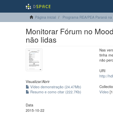
Página inicial
Programa REA/PEA Paraná na
Monitorar Fórum no Moodl
não lidas
Nas ver
tinha me
não per
URI
http://h
Visualizar/
Abrir
Collecti
Vídeo demonstração (24.47Mb)
Resumo e como citar (222.7Kb)
Vídeo
[1
Data
2015-10-22