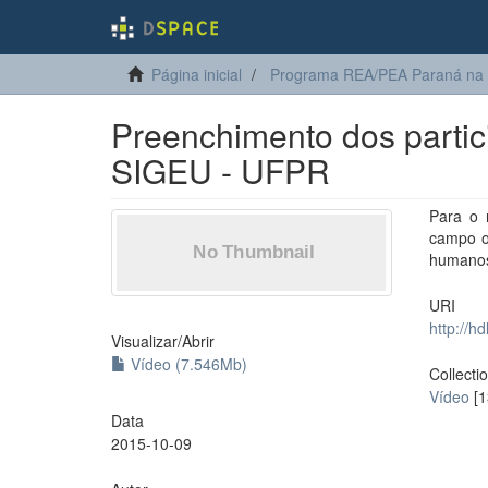
Página inicial
Programa REA/PEA Paraná na
Preenchimento dos partici
SIGEU - UFPR
Para o 
campo ob
humanos
URI
http://h
Visualizar/
Abrir
Vídeo (7.546Mb)
Collecti
Vídeo
[1
Data
2015-10-09